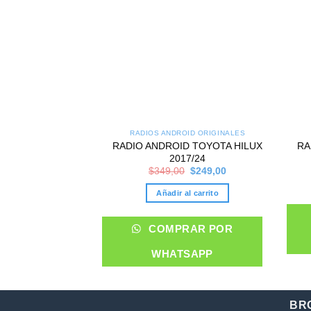
RADIOS ANDROID ORIGINALES
RADIO ANDROID TOYOTA HILUX
RA
2017/24
Original
Current
$
349,00
$
249,00
price
price
was:
is:
Añadir al carrito
$349,00.
$249,00.
COMPRAR POR
WHATSAPP
BR