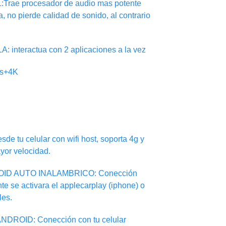
ae procesador de audio mas potente
ca, no pierde calidad de sonido, al contrario
nteractua con 2 aplicaciones a la vez
ps+4K
sde tu celular con wifi host, soporta 4g y
yor velocidad.
ID AUTO INALAMBRICO: Conección
te se activara el applecarplay (iphone) o
les.
DROID: Conección con tu celular