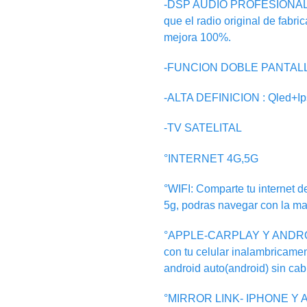
-DSP AUDIO PROFESIONAL:Tr
que el radio original de fabri
mejora 100%.
-FUNCION DOBLE PANTALLA: i
-ALTA DEFINICION : Qled+I
-TV SATELITAL
°INTERNET 4G,5G
°WIFI: Comparte tu internet de
5g, podras navegar con la ma
°APPLE-CARPLAY Y ANDRO
con tu celular inalambricamen
android auto(android) sin cab
°MIRROR LINK- IPHONE Y AN