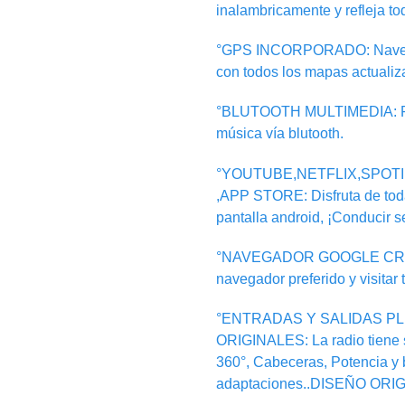
inalambricamente y refleja to
°GPS INCORPORADO: Navegaci
con todos los mapas actualiz
°BLUTOOTH MULTIMEDIA: Pue
música vía blutooth.
°YOUTUBE,NETFLIX,SPOT
,APP STORE: Disfruta de toda
pantalla android, ¡Conducir se
°NAVEGADOR GOOGLE CROMER
navegador preferido y visitar 
°ENTRADAS Y SALIDAS PL
ORIGINALES: La radio tiene 
360°, Cabeceras, Potencia y b
adaptaciones..DISEÑO ORIG