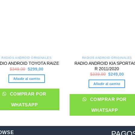
RADIOS ANDROID ORIGINALES
RADIOS ANDROID ORIGINALES
RADIO ANDROID KIA SPORTA
DIO ANDROID TOYOTA RAIZE
Original
Current
R 2011/2020
$
349,00
$
299,00
price
price
Original
Curre
$
339,00
$
249,00
was:
is:
price
price
Añadir al carrito
$349,00.
$299,00.
was:
is:
Añadir al carrito
$339,00.
$249,
COMPRAR POR
COMPRAR POR
WHATSAPP
WHATSAPP
PAGO
OWSE