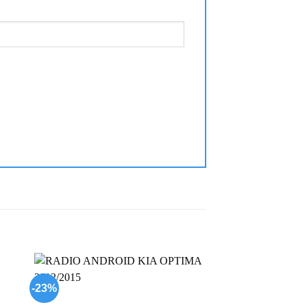
-23%
-29%
 to
Add to
list
wishlist