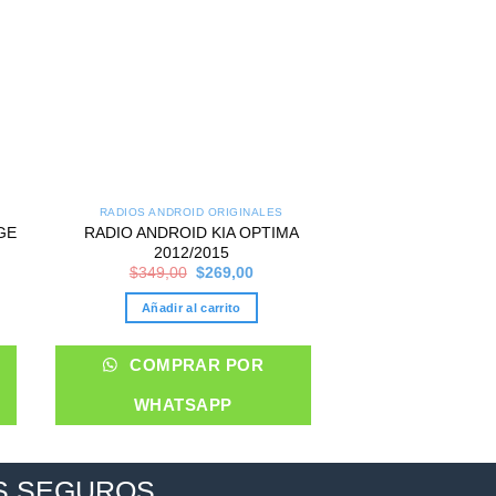
RADIOS ANDROID ORIGINALES
RADIOS ANDROI
GE
RADIO ANDROID KIA OPTIMA
RADIO ANDROI
2012/2015
$
349,00
nt
Original
Current
$
349,00
$
269,00
price
price
Añadir al 
was:
is:
Añadir al carrito
00.
$349,00.
$269,00.
COMPRA
COMPRAR POR
WHATS
WHATSAPP
S SEGUROS