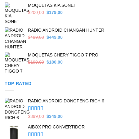
$559,00.
$449,00.
MOQUETAS KIA SONET
Original
Current
$
200,00
$
179,00
price
price
was:
is:
$200,00.
$179,00.
RADIO ANDROID CHANGAN HUNTER
Original
Current
$
499,00
$
449,00
price
price
was:
is:
$499,00.
$449,00.
MOQUETAS CHERY TIGGO 7 PRO
Original
Current
$
199,00
$
180,00
price
price
was:
is:
$199,00.
$180,00.
TOP RATED
RADIO ANDROID DONGFENG RICH 6
Valorado en
Original
Current
$
399,00
$
349,00
5.00
de 5
price
price
AIBOX PRO CONVERTIDOR
was:
is:
$399,00.
$349,00.