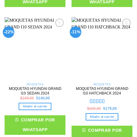
WHATSAPP
WHATSAPP
Add to
Add to
-22%
-11%
wishlist
wishlist
MOQUETAS
MOQUETAS
MOQUETAS HYUNDAI GRAND
MOQUETAS HYUNDAI GRAND
I10 SEDAN 2024
I10 HATCHBACK 2024
Original
Current
$
180,00
$
140,00
price
price
was:
is:
Añadir al carrito
$180,00.
$140,00.
Valorado en
Original
Current
$
200,00
$
179,00
price
price
5.00
de 5
was:
is:
Añadir al carrito
$200,00.
$179,00.
COMPRAR POR
WHATSAPP
COMPRAR POR