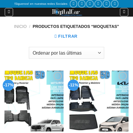
Skip
!Siguenos! en nuestras redes Sociales
to
content
INICIO
/
PRODUCTOS ETIQUETADOS “MOQUETAS”
FILTRAR
Add to
Add to
-17%
-11%
wishlist
wishlist