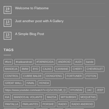
Welcome to Flatsome
19
Nov
Just another post with A Gallery
13
Oct
A Simple Blog Post
13
Oct
TAGS
#ford
#radioandroid
#TAPARIGIDA
ANDROID
AUDI
bande
BANDEJA
BMW
BYD
CAJAS
CAYANNE
CHERY
CHEVROLET
CONTROL
CUBRE BALDE
DONGFENG
FORTUNER
FOTON
GREAT WALL
HAVAL
HONDA
https://www.youtube.com/watch?v=QZsC81ZdB_Q
HYUNDAI
JAC
JEEP
KIA
MANDOS AL VOLANTE
MAZDA
MITSUBISHI
MOQUETAS
PANTALLA
PARLANTES
PORSHE
RADIO
RADIO ANDROID