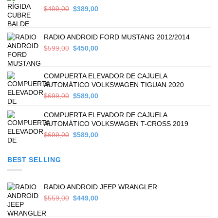
Original
Current
$
499,00
$
389,00
price
price
was:
is:
$499,00.
$389,00.
RADIO ANDROID FORD MUSTANG 2012/2014
Original
Current
$
599,00
$
450,00
price
price
was:
is:
$599,00.
$450,00.
COMPUERTA ELEVADOR DE CAJUELA
AUTOMÁTICO VOLKSWAGEN TIGUAN 2020
Original
Current
$
699,00
$
589,00
price
price
was:
is:
COMPUERTA ELEVADOR DE CAJUELA
$699,00.
$589,00.
AUTOMÁTICO VOLKSWAGEN T-CROSS 2019
Original
Current
$
699,00
$
589,00
price
price
was:
is:
BEST SELLING
$699,00.
$589,00.
RADIO ANDROID JEEP WRANGLER
Original
Current
$
559,00
$
449,00
price
price
was:
is: