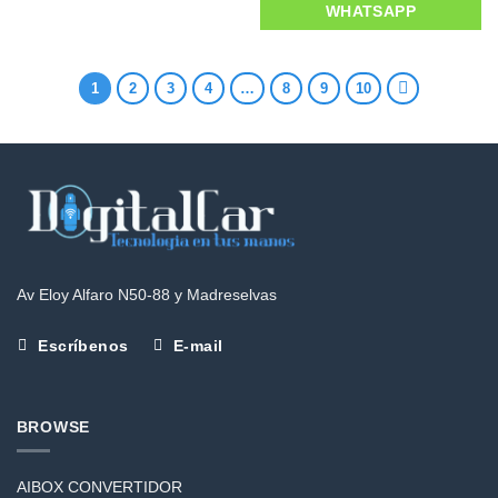
WHATSAPP
1
2
3
4
…
8
9
10
Av Eloy Alfaro N50-88 y Madreselvas
Escríbenos
E-mail
BROWSE
AIBOX CONVERTIDOR