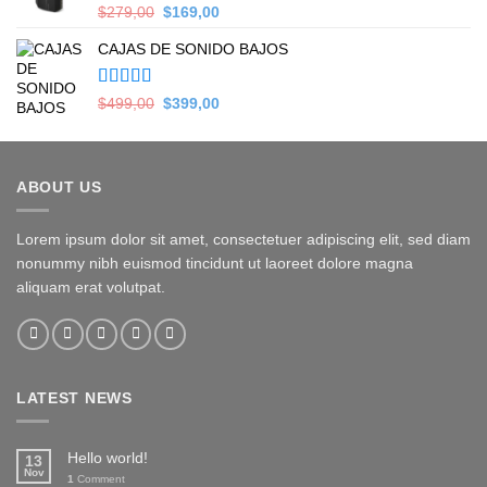
Valorado en
Original
Current
$
279,00
$
169,00
5.00
de 5
price
price
CAJAS DE SONIDO BAJOS
was:
is:
$279,00.
$169,00.
Valorado en
Original
Current
$
499,00
$
399,00
5.00
de 5
price
price
was:
is:
$499,00.
$399,00.
ABOUT US
Lorem ipsum dolor sit amet, consectetuer adipiscing elit, sed diam
nonummy nibh euismod tincidunt ut laoreet dolore magna
aliquam erat volutpat.
LATEST NEWS
Hello world!
13
Nov
1
Comment