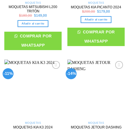
MOQUETAS
MOQUETAS
MOQUETAS MITSUBISHI L200
MOQUETAS KIA PICANTO 2024
TRITÓN
Original
Current
$
200,00
$
179,00
price
price
Original
Current
$
180,00
$
149,00
was:
is:
price
price
Añadir al carrito
$200,00.
$179,00.
was:
is:
Añadir al carrito
$180,00.
$149,00.
COMPRAR POR
COMPRAR POR
WHATSAPP
WHATSAPP
Add to
Add to
-11%
-14%
wishlist
wishlist
MOQUETAS
MOQUETAS
MOQUETAS KIA K3 2024
MOQUETAS JETOUR DASHING