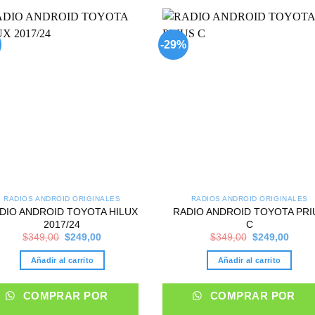
-29%
Add to
Add
wishlist
wish
RADIOS ANDROID ORIGINALES
RADIOS ANDROID ORIGINALES
DIO ANDROID TOYOTA HILUX
RADIO ANDROID TOYOTA PRI
2017/24
C
Original
Current
Original
Curre
$
349,00
$
249,00
$
349,00
$
249,00
price
price
price
price
was:
is:
was:
is:
Añadir al carrito
Añadir al carrito
$349,00.
$249,00.
$349,00.
$249,
COMPRAR POR
COMPRAR POR