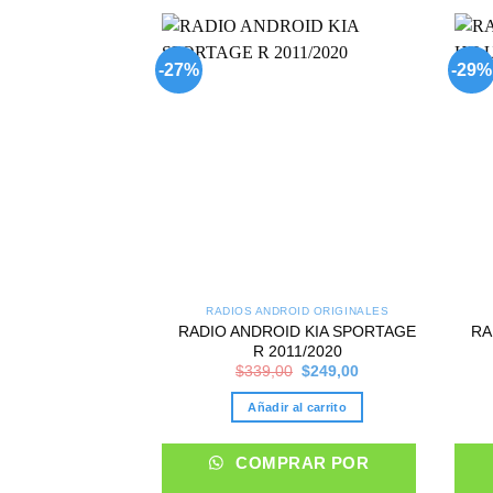
-27%
-29%
Add to
wishlist
RADIOS ANDROID ORIGINALES
RADIO ANDROID KIA SPORTAGE
RA
R 2011/2020
Original
Current
$
339,00
$
249,00
price
price
was:
is:
Añadir al carrito
$339,00.
$249,00.
COMPRAR POR