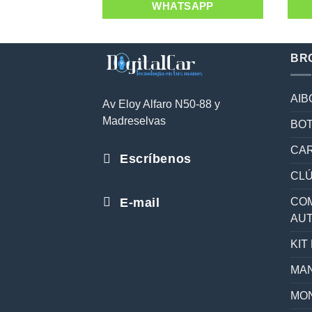
WHATSAPP
BR
AIB
Av Eloy Alfaro N50-88 y
Madreselvas
BOT
CAR
Escríbenos
CL
E-mail
COM
AU
KIT
MAN
MON