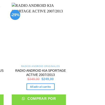
-29%
-23%
 to
Add to
list
wishlist
RADIOS ANDROID ORIGINALES
RADIOS ANDROI
US
RADIO ANDROID KIA SPORTAGE
RADIO ANDRO
ACTIVE 2007/2013
FORTUNER 
nt
Original
Current
$
349,00
$
249,00
$
349,00
price
price
was:
is:
Añadir al carrito
Añadir al 
00.
$349,00.
$249,00.
COMPRAR POR
COMPRA