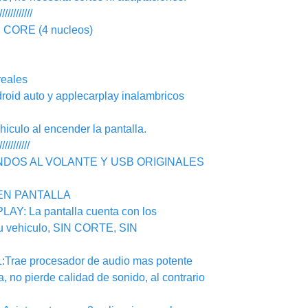
////////////
ORE (4 nucleos)
eales
d auto y applecarplay inalambricos
ulo al encender la pantalla.
///////////
NDOS AL VOLANTE Y USB ORIGINALES
EN PANTALLA
: La pantalla cuenta con los
su vehiculo, SIN CORTE, SIN
ae procesador de audio mas potente
ca, no pierde calidad de sonido, al contrario