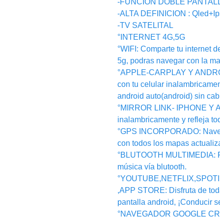
-FUNCION DOBLE PANTALLA: i
-ALTA DEFINICION : Qled+I
-TV SATELITAL
°INTERNET 4G,5G
°WIFI: Comparte tu internet de
5g, podras navegar con la ma
°APPLE-CARPLAY Y ANDRO
con tu celular inalambricamen
android auto(android) sin cab
°MIRROR LINK- IPHONE Y AN
inalambricamente y refleja to
°GPS INCORPORADO: Navegaci
con todos los mapas actualiz
°BLUTOOTH MULTIMEDIA: Pue
música vía blutooth.
°YOUTUBE,NETFLIX,SPOT
,APP STORE: Disfruta de toda
pantalla android, ¡Conducir se
°NAVEGADOR GOOGLE CROMER