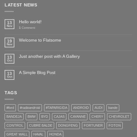
LATEST NEWS
Hello world!
13
Nov
1
Comment
Welcome to Flatsome
19
Nov
Just another post with A Gallery
13
Oct
A Simple Blog Post
13
Oct
TAGS
#ford
#radioandroid
#TAPARIGIDA
ANDROID
AUDI
bande
BANDEJA
BMW
BYD
CAJAS
CAYANNE
CHERY
CHEVROLET
CONTROL
CUBRE BALDE
DONGFENG
FORTUNER
FOTON
GREAT WALL
HAVAL
HONDA