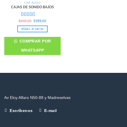
CAR AUDIO
CAJAS DE SONIDO BAJOS
Valorado en
Original
Current
$
499,00
$
399,00
price
price
5.00
de 5
was:
is:
Añadir al carrito
$499,00.
$399,00.
COMPRAR POR
WHATSAPP
Av Eloy Alfaro N50-88 y Madreselvas
Escríbenos
E-mail