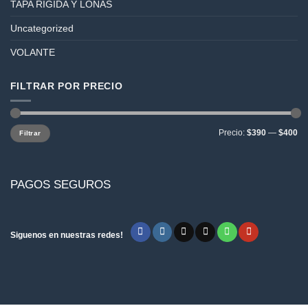
TAPA RÍGIDA Y LONAS
Uncategorized
VOLANTE
FILTRAR POR PRECIO
Precio
Precio
Precio:
$390
—
$400
Filtrar
mínimo
máximo
PAGOS SEGUROS
Siguenos en nuestras redes!