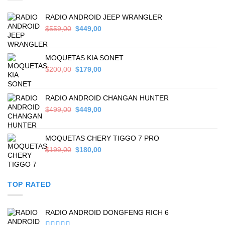
RADIO ANDROID JEEP WRANGLER
Original
Current
$
559,00
$
449,00
price
price
was:
is:
$559,00.
$449,00.
MOQUETAS KIA SONET
Original
Current
$
200,00
$
179,00
price
price
was:
is:
$200,00.
$179,00.
RADIO ANDROID CHANGAN HUNTER
Original
Current
$
499,00
$
449,00
price
price
was:
is:
$499,00.
$449,00.
MOQUETAS CHERY TIGGO 7 PRO
Original
Current
$
199,00
$
180,00
price
price
was:
is:
$199,00.
$180,00.
TOP RATED
RADIO ANDROID DONGFENG RICH 6