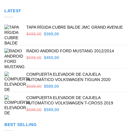
LATEST
TAPA RÍGIDA CUBRE BALDE JMC GRAND AVENUE
Original
Current
$
499,00
$
389,00
price
price
was:
is:
$499,00.
$389,00.
RADIO ANDROID FORD MUSTANG 2012/2014
Original
Current
$
599,00
$
450,00
price
price
was:
is:
$599,00.
$450,00.
COMPUERTA ELEVADOR DE CAJUELA
AUTOMÁTICO VOLKSWAGEN TIGUAN 2020
Original
Current
$
699,00
$
589,00
price
price
was:
is:
COMPUERTA ELEVADOR DE CAJUELA
$699,00.
$589,00.
AUTOMÁTICO VOLKSWAGEN T-CROSS 2019
Original
Current
$
699,00
$
589,00
price
price
was:
is:
BEST SELLING
$699,00.
$589,00.