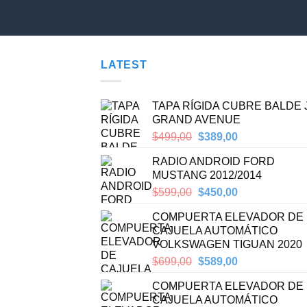
LATEST
TAPA RÍGIDA CUBRE BALDE
GRAND AVENUE
Original
Current
$
499,00
$
389,00
price
price
RADIO ANDROID FORD
was:
is:
MUSTANG 2012/2014
$499,00.
$389,00.
Original
Current
$
599,00
$
450,00
price
price
COMPUERTA ELEVADOR DE
was:
is:
CAJUELA AUTOMÁTICO
$599,00.
$450,00.
VOLKSWAGEN TIGUAN 2020
Original
Current
$
699,00
$
589,00
price
price
COMPUERTA ELEVADOR DE
was:
is:
CAJUELA AUTOMÁTICO
$699,00.
$589,00.