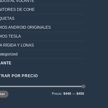
DOS AL VOLANTE
ITORES DE COHE
QUETAS
IOS ANDROID ORIGINALES
IOS TESLA
A RÍGIDA Y LONAS
ategorized
LANTE
LTRAR POR PRECIO
o
o
Precio:
$440
—
$450
trar
mo
mo