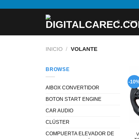
Skip
to
content
HOME
INICIO
/
VOLANTE
BROWSE
-10
AIBOX CONVERTIDOR
BOTON START ENGINE
CAR AUDIO
CLÚSTER
COMPUERTA ELEVADOR DE
V