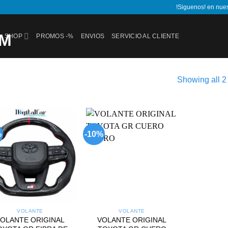
!Siguenos! en nue
SHOP
PROMOS -%
ENVIOS
SERVICIO AL CLIENTE
Showing all 2 
%
-10%
Add to
Add to
wishlist
wishlist
VOLANTE
VOLANTE
OLANTE ORIGINAL
VOLANTE ORIGINAL