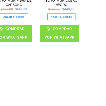
OYOTA GR FIBRA DE
TOYOTA GR CUERO
CARBONO
NEGRO
Original
Current
Original
Current
$
499,00
$
449,00
$
499,00
$
449,00
price
price
price
price
was:
is:
was:
is:
Añadir al carrito
Añadir al carrito
$499,00.
$449,00.
$499,00.
$449,00.
COMPRAR
COMPRAR
OR WHATSAPP
POR WHATSAPP