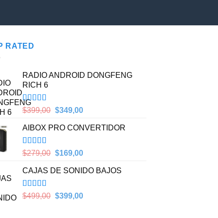
P RATED
RADIO ANDROID DONGFENG
RICH 6
Valorado en
Original
Current
$
399,00
$
349,00
5.00
de 5
price
price
AIBOX PRO CONVERTIDOR
was:
is:
$399,00.
$349,00.
Valorado en
Original
Current
$
279,00
$
169,00
5.00
de 5
price
price
CAJAS DE SONIDO BAJOS
was:
is:
$279,00.
$169,00.
Valorado en
Original
Current
$
499,00
$
399,00
5.00
de 5
price
price
was:
is: