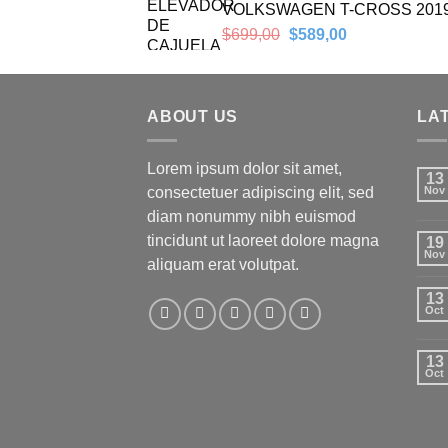
VOLKSWAGEN T-CROSS 201
Original
Current
$
699,00
$
589,00
price
price
was:
is:
$699,00.
$589,00.
ABOUT US
LA
Lorem ipsum dolor sit amet,
13
consectetuer adipiscing elit, sed
Nov
diam nonummy nibh euismod
tincidunt ut laoreet dolore magna
19
Nov
aliquam erat volutpat.
13
Oct
13
Oct