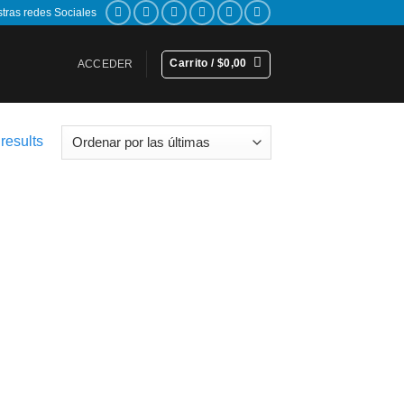
stras redes Sociales
Carrito /
$
0,00
ACCEDER
Sorted
results
by
latest