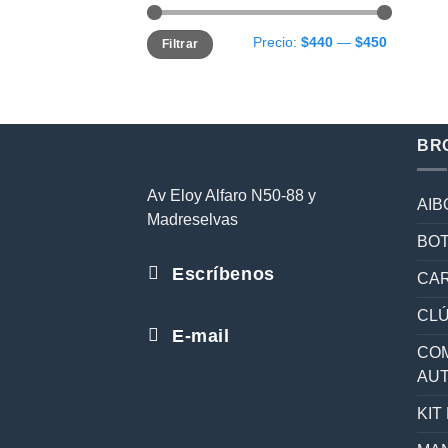
Precio
Precio
Precio:
$440
—
$450
Filtrar
mínimo
máximo
BR
Av Eloy Alfaro N50-88 y
AIB
Madreselvas
BOT
Escríbenos
CAR
CL
E-mail
COM
AU
KIT