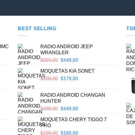
BEST SELLING
TO
 JMC
RADIO ANDROID JEEP
WRANGLER
Original
Current
$
559,00
$
449,00
price
price
MOQUETAS KIA SONET
was:
is:
$559,00.
$449,00.
Original
Current
$
200,00
$
179,00
price
price
was:
is:
RADIO ANDROID CHANGAN
$200,00.
$179,00.
HUNTER
Original
Current
$
499,00
$
449,00
price
price
MOQUETAS CHERY TIGGO 7
was:
is:
PRO
$499,00.
$449,00.
Original
Current
$
199,00
$
180,00