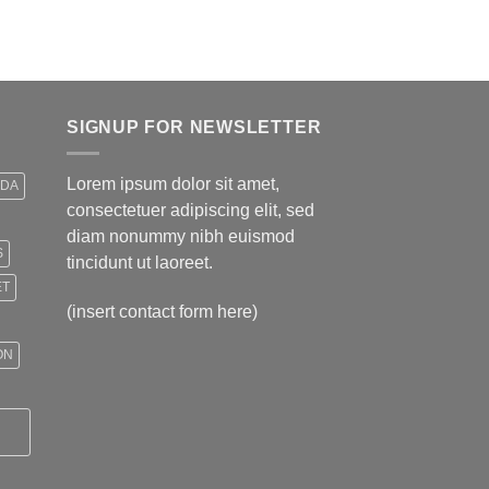
$499,00.
$399,00.
SIGNUP FOR NEWSLETTER
Lorem ipsum dolor sit amet,
IDA
consectetuer adipiscing elit, sed
diam nonummy nibh euismod
S
tincidunt ut laoreet.
ET
(insert contact form here)
ON