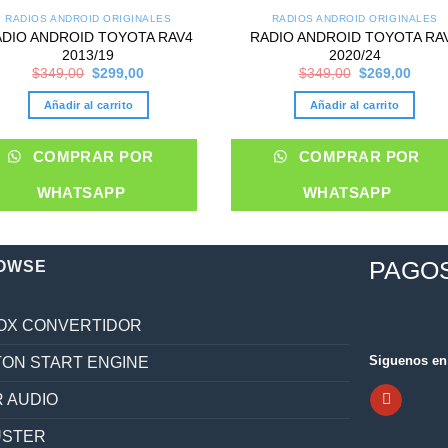
RADIOS ANDROID ORIGINALES
RADIOS ANDROID ORIGINALES
ADIO ANDROID TOYOTA RAV4
RADIO ANDROID TOYOTA RA
2013/19
2020/24
Original
Current
Original
Curre
$
349,00
$
299,00
$
349,00
$
269,00
price
price
price
price
was:
is:
was:
is:
Añadir al carrito
Añadir al carrito
$349,00.
$299,00.
$349,00.
$269,
COMPRAR POR
COMPRAR POR
WHATSAPP
WHATSAPP
PAGO
OWSE
OX CONVERTIDOR
Siguenos en 
ON START ENGINE
 AUDIO
ÚSTER