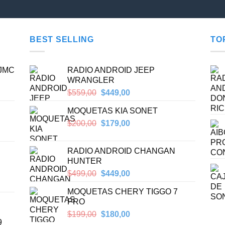
BEST SELLING
TO
 JMC
RADIO ANDROID JEEP
WRANGLER
Original
Current
$
559,00
$
449,00
price
price
MOQUETAS KIA SONET
was:
is:
$559,00.
$449,00.
Original
Current
$
200,00
$
179,00
price
price
was:
is:
RADIO ANDROID CHANGAN
$200,00.
$179,00.
HUNTER
Original
Current
$
499,00
$
449,00
price
price
MOQUETAS CHERY TIGGO 7
was:
is:
PRO
$499,00.
$449,00.
Original
Current
$
199,00
$
180,00
9
price
price