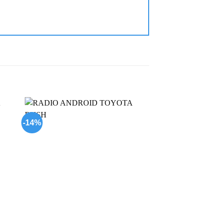
-14%
-29%
 to
Add to
list
wishlist