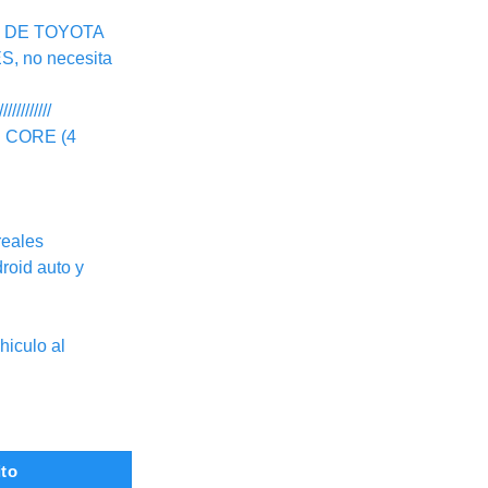
N DE TOYOTA
 no necesita
////////////
 CORE (4
eales
id auto y
iculo al
OLLA CROSS cantidad
ito