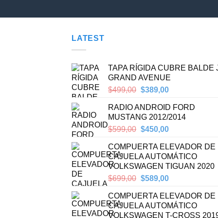
LATEST
TAPA RÍGIDA CUBRE BALDE
GRAND AVENUE
Original
Current
$
499,00
$
389,00
price
price
RADIO ANDROID FORD
was:
is:
MUSTANG 2012/2014
$499,00.
$389,00.
Original
Current
$
599,00
$
450,00
price
price
COMPUERTA ELEVADOR DE
was:
is:
CAJUELA AUTOMÁTICO
$599,00.
$450,00.
VOLKSWAGEN TIGUAN 2020
Original
Current
$
699,00
$
589,00
price
price
COMPUERTA ELEVADOR DE
was:
is:
CAJUELA AUTOMÁTICO
$699,00.
$589,00.
VOLKSWAGEN T-CROSS 201