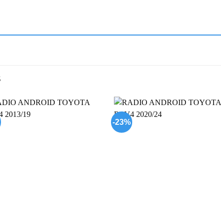
S
-23%
Add to
Add
wishlist
wish