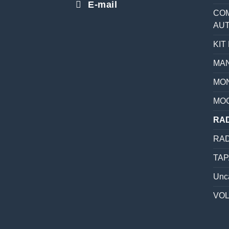
E-mail
COM
AU
KIT
MAN
MON
MO
RAD
RAD
TAP
Unc
VO