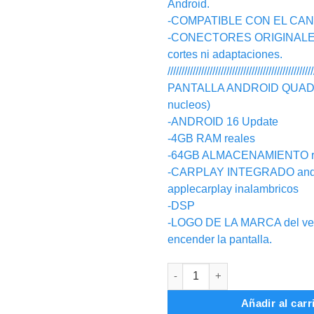
Android.
-COMPATIBLE CON EL CA
-CONECTORES ORIGINALES,
cortes ni adaptaciones.
////////////////////////////////////////////////////
PANTALLA ANDROID QUAD
nucleos)
-ANDROID 16 Update
-4GB RAM reales
-64GB ALMACENAMIENTO r
-CARPLAY INTEGRADO andro
applecarplay inalambricos
-DSP
-LOGO DE LA MARCA del veh
encender la pantalla.
RADIO ANDROID TOYOTA COR
Añadir al carr