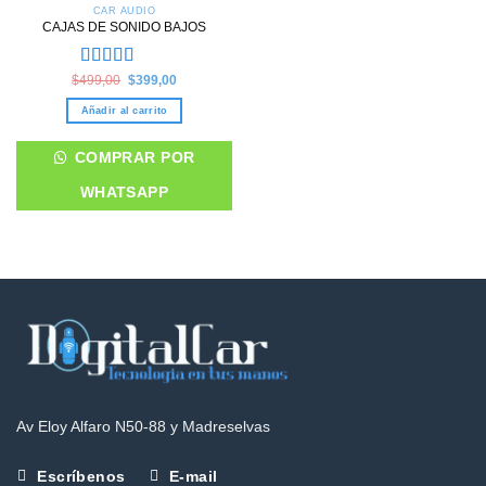
CAR AUDIO
CAJAS DE SONIDO BAJOS
Valorado en
Original
Current
$
499,00
$
399,00
price
price
5.00
de 5
was:
is:
Añadir al carrito
$499,00.
$399,00.
COMPRAR POR
WHATSAPP
Av Eloy Alfaro N50-88 y Madreselvas
Escríbenos
E-mail