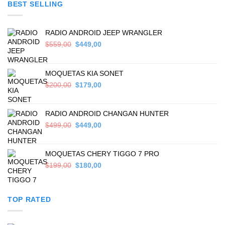
BEST SELLING
$699,00.
$589,00.
RADIO ANDROID JEEP WRANGLER
Original
Current
$
559,00
$
449,00
price
price
was:
is:
$559,00.
$449,00.
MOQUETAS KIA SONET
Original
Current
$
200,00
$
179,00
price
price
was:
is:
$200,00.
$179,00.
RADIO ANDROID CHANGAN HUNTER
Original
Current
$
499,00
$
449,00
price
price
was:
is:
$499,00.
$449,00.
MOQUETAS CHERY TIGGO 7 PRO
Original
Current
$
199,00
$
180,00
price
price
was:
is:
$199,00.
$180,00.
TOP RATED