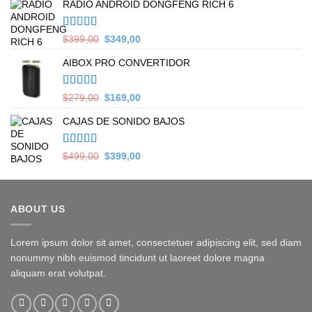
RADIO ANDROID DONGFENG RICH 6
Valorado en
Original
Current
$
399,00
$
349,00
5.00
de 5
price
price
AIBOX PRO CONVERTIDOR
was:
is:
$399,00.
$349,00.
Valorado en
Original
Current
$
279,00
$
169,00
5.00
de 5
price
price
CAJAS DE SONIDO BAJOS
was:
is:
$279,00.
$169,00.
Valorado en
Original
Current
$
499,00
$
399,00
5.00
de 5
price
price
was:
is:
$499,00.
$399,00.
ABOUT US
Lorem ipsum dolor sit amet, consectetuer adipiscing elit, sed diam
nonummy nibh euismod tincidunt ut laoreet dolore magna
aliquam erat volutpat.