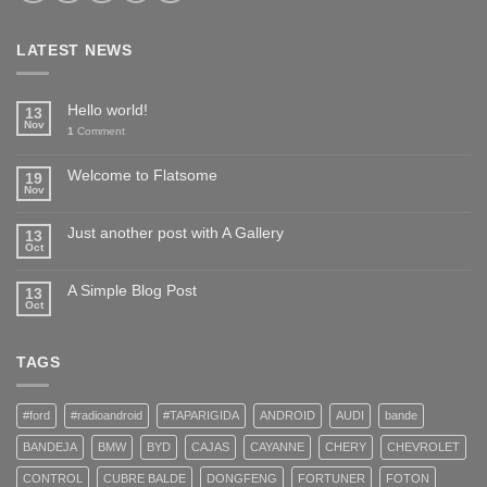
LATEST NEWS
Hello world!
13
Nov
1
Comment
Welcome to Flatsome
19
Nov
Just another post with A Gallery
13
Oct
A Simple Blog Post
13
Oct
TAGS
#ford
#radioandroid
#TAPARIGIDA
ANDROID
AUDI
bande
BANDEJA
BMW
BYD
CAJAS
CAYANNE
CHERY
CHEVROLET
CONTROL
CUBRE BALDE
DONGFENG
FORTUNER
FOTON