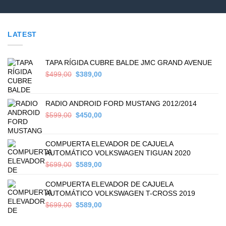
LATEST
TAPA RÍGIDA CUBRE BALDE JMC GRAND AVENUE
Original
Current
$
499,00
$
389,00
price
price
was:
is:
$499,00.
$389,00.
RADIO ANDROID FORD MUSTANG 2012/2014
Original
Current
$
599,00
$
450,00
price
price
was:
is:
$599,00.
$450,00.
COMPUERTA ELEVADOR DE CAJUELA
AUTOMÁTICO VOLKSWAGEN TIGUAN 2020
Original
Current
$
699,00
$
589,00
price
price
was:
is:
COMPUERTA ELEVADOR DE CAJUELA
$699,00.
$589,00.
AUTOMÁTICO VOLKSWAGEN T-CROSS 2019
Original
Current
$
699,00
$
589,00
price
price
was:
is: