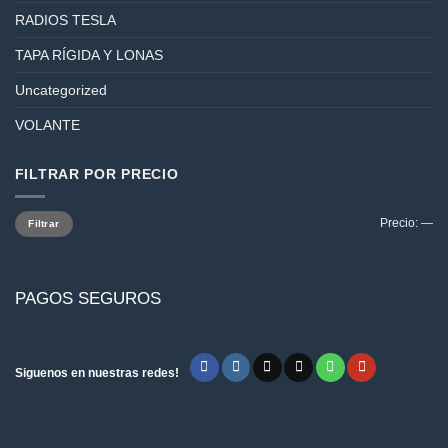
RADIOS TESLA
TAPA RÍGIDA Y LONAS
Uncategorized
VOLANTE
FILTRAR POR PRECIO
Precio
Precio
Precio:
—
Filtrar
mínimo
máximo
PAGOS SEGUROS
Siguenos en nuestras redes!