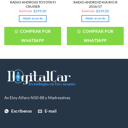
RADIO ANDROID TOYOTA FJ
RADIO ANDROID KIA RIO R
CRUISER
2016/17
Original
Current
Original
Current
$
399,00
$
299,00
$
349,00
$
249,00
price
price
price
price
was:
is:
was:
is:
Añadir al carrito
Añadir al carrito
$399,00.
$299,00.
$349,00.
$249,00.
COMPRAR POR
COMPRAR POR
WHATSAPP
WHATSAPP
Av Eloy Alfaro N50-88 y Madreselvas
Escríbenos
E-mail