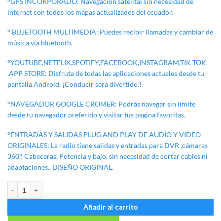
°GPS INCORPORADO: Navegacion satelital sin necesidad de
internet con todos los mapas actualizados del ecuador.
° BLUETOOTH MULTIMEDIA: Puedes recibir llamadas y cambiar de
música vía bluetooth.
°YOUTUBE,NETFLIX,SPOTIFY,FACEBOOK,INSTAGRAM,TIK TOK
,APP STORE: Disfruta de todas las aplicaciones actuales desde tu
pantalla Android, ¡Conducir sera divertido.!
°NAVEGADOR GOOGLE CROMER: Podrás navegar sin límite
desde tu navegador preferido y visitar tus pagina favoritas.
°ENTRADAS Y SALIDAS PLUG AND PLAY DE AUDIO Y VIDEO
ORIGINALES: La radio tiene salidas y entradas para DVR ,cámaras
360°, Cabeceras, Potencia y bajo, sin necesidad de cortar cables ni
adaptaciones.. DISEÑO ORIGINAL.
RADIO ANDROID FOTON TUNLAND cantidad
Añadir al carrito