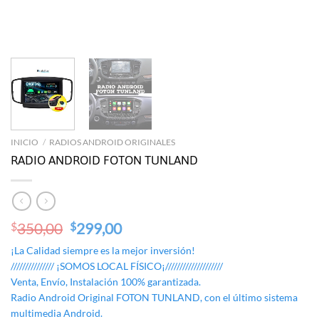
INICIO
/
RADIOS ANDROID ORIGINALES
RADIO ANDROID FOTON TUNLAND
Original
Current
350,00
299,00
$
$
price
price
¡La Calidad siempre es la mejor inversión!
was:
is:
/////////////// ¡SOMOS LOCAL FÍSICO¡////////////////////
$350,00.
$299,00.
Venta, Envío, Instalación 100% garantizada.
Radio Android Original FOTON TUNLAND, con el último sistema
multimedia Android.