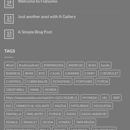
Welcome to Flatsome
19
Nov
Just another post with A Gallery
13
Oct
A Simple Blog Post
13
Oct
TAGS
#ford
#radioandroid
#TAPARIGIDA
ANDROID
AUDI
bande
BANDEJA
BMW
BYD
CAJAS
CAYANNE
CHERY
CHEVROLET
CONTROL
CUBRE BALDE
DONGFENG
FORTUNER
FOTON
GREAT WALL
HAVAL
HONDA
https://www.youtube.com/watch?v=QZsC81ZdB_Q
HYUNDAI
JAC
JEEP
KIA
MANDOS AL VOLANTE
MAZDA
MITSUBISHI
MOQUETAS
PANTALLA
PARLANTES
PORSHE
RADIO
RADIO ANDROID
RENAUL
RENAULT
SKODA
SONIDO
TAPA RÍGIDA