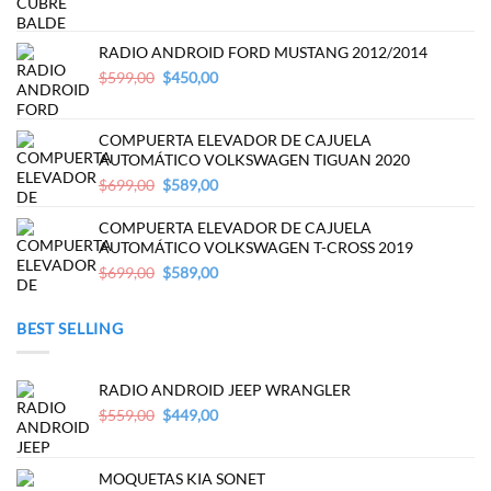
price
price
was:
is:
$499,00.
$389,00.
RADIO ANDROID FORD MUSTANG 2012/2014
Original
Current
$
599,00
$
450,00
price
price
was:
is:
$599,00.
$450,00.
COMPUERTA ELEVADOR DE CAJUELA
AUTOMÁTICO VOLKSWAGEN TIGUAN 2020
Original
Current
$
699,00
$
589,00
price
price
was:
is:
COMPUERTA ELEVADOR DE CAJUELA
$699,00.
$589,00.
AUTOMÁTICO VOLKSWAGEN T-CROSS 2019
Original
Current
$
699,00
$
589,00
price
price
was:
is:
BEST SELLING
$699,00.
$589,00.
RADIO ANDROID JEEP WRANGLER
Original
Current
$
559,00
$
449,00
price
price
was:
is:
$559,00.
$449,00.
MOQUETAS KIA SONET