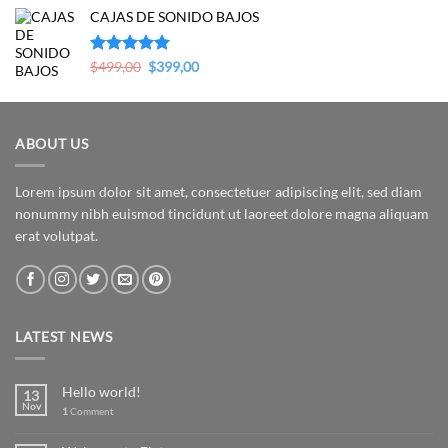
CAJAS DE SONIDO BAJOS
was:
is:
$279,00.
$169,00.
Original
Current
Valorado en
$
499,00
$
399,00
5.00
de 5
price
price
was:
is:
$499,00.
$399,00.
ABOUT US
Lorem ipsum dolor sit amet, consectetuer adipiscing elit, sed diam
nonummy nibh euismod tincidunt ut laoreet dolore magna aliquam
erat volutpat.
LATEST NEWS
Hello world!
13
Nov
1
Comment