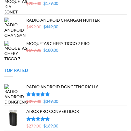
Original
Current
$
200,00
$
179,00
price
price
was:
is:
$200,00.
$179,00.
RADIO ANDROID CHANGAN HUNTER
Original
Current
$
499,00
$
449,00
price
price
was:
is:
$499,00.
$449,00.
MOQUETAS CHERY TIGGO 7 PRO
Original
Current
$
199,00
$
180,00
price
price
was:
is:
$199,00.
$180,00.
TOP RATED
RADIO ANDROID DONGFENG RICH 6
Original
Current
Valorado en
$
399,00
$
349,00
5.00
de 5
price
price
AIBOX PRO CONVERTIDOR
was:
is:
$399,00.
$349,00.
Original
Current
Valorado en
$
279,00
$
169,00
5.00
de 5
price
price