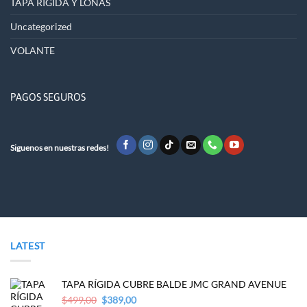
TAPA RÍGIDA Y LONAS
Uncategorized
VOLANTE
PAGOS SEGUROS
Siguenos en nuestras redes!
LATEST
TAPA RÍGIDA CUBRE BALDE JMC GRAND AVENUE
Original
Current
$
499,00
$
389,00