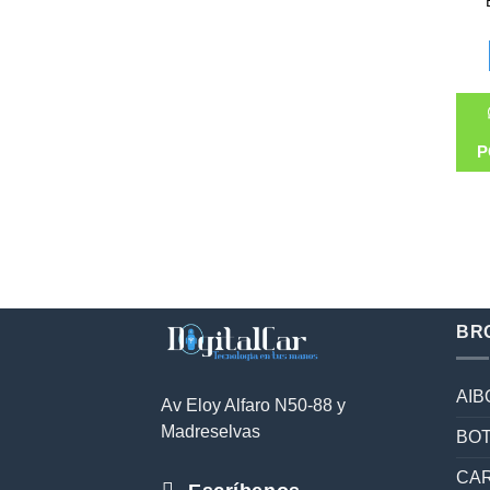
P
BR
AIB
Av Eloy Alfaro N50-88 y
Madreselvas
BOT
CAR