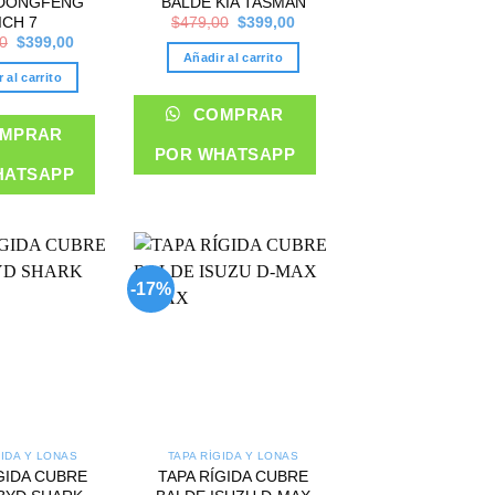
 DONGFENG
BALDE KIA TASMAN
Original
Current
ICH 7
$
479,00
$
399,00
price
price
Original
Current
0
$
399,00
was:
is:
price
price
Añadir al carrito
$479,00.
$399,00.
was:
is:
 al carrito
$459,00.
$399,00.
COMPRAR
MPRAR
POR WHATSAPP
HATSAPP
-17%
Add to
Add to
wishlist
wishlist
GIDA Y LONAS
TAPA RÍGIDA Y LONAS
GIDA CUBRE
TAPA RÍGIDA CUBRE