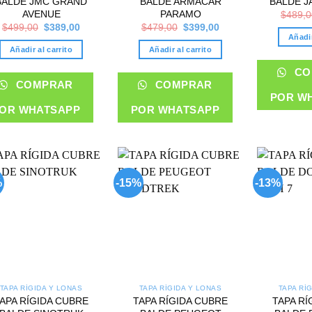
BALDE JMC GRAND
BALDE ARMACAR
BALDE J
AVENUE
PARAMO
$
489,0
Original
Current
Original
Current
$
499,00
$
389,00
$
479,00
$
399,00
price
price
price
price
Añadir
was:
is:
was:
is:
Añadir al carrito
Añadir al carrito
$499,00.
$389,00.
$479,00.
$399,00.
CO
COMPRAR
COMPRAR
POR W
OR WHATSAPP
POR WHATSAPP
%
-15%
-13%
Add to
Add to
wishlist
wishlist
TAPA RÍGIDA Y LONAS
TAPA RÍGIDA Y LONAS
TAPA RÍ
APA RÍGIDA CUBRE
TAPA RÍGIDA CUBRE
TAPA RÍ