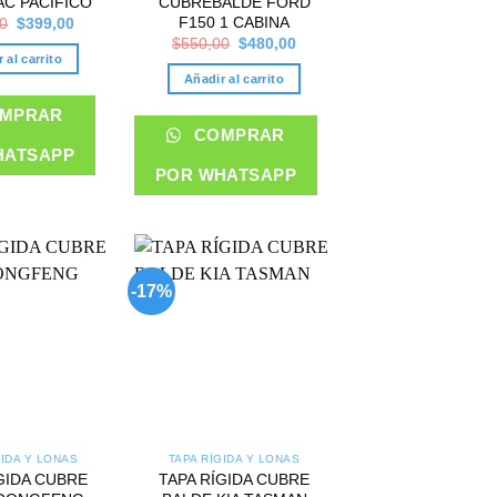
AC PACIFICO
CUBREBALDE FORD
Original
Current
F150 1 CABINA
0
$
399,00
price
price
Original
Current
$
550,00
$
480,00
was:
is:
price
price
 al carrito
$489,00.
$399,00.
was:
is:
Añadir al carrito
$550,00.
$480,00.
MPRAR
COMPRAR
HATSAPP
POR WHATSAPP
-17%
Add to
Add to
wishlist
wishlist
GIDA Y LONAS
TAPA RÍGIDA Y LONAS
GIDA CUBRE
TAPA RÍGIDA CUBRE