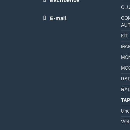
Escríbenos
CL
E-mail
COM
AU
KIT
MAN
MON
MO
RAD
RAD
TAP
Unc
VO