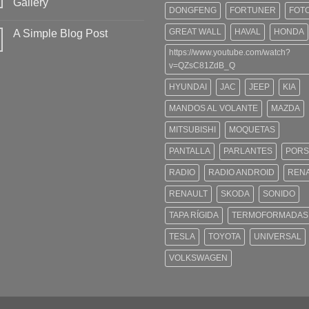
Gallery
DONGFENG
FORTUNER
FOT
GREAT WALL
HAVAL
HONDA
A Simple Blog Post
https://www.youtube.com/watch?
v=QZsC81ZdB_Q
HYUNDAI
JAC
JEEP
KIA
MANDOS AL VOLANTE
MAZDA
MITSUBISHI
MOQUETAS
PANTALLA
PARLANTES
PORS
RADIO
RADIO ANDROID
REN
RENAULT
SKODA
SONIDO
TAPA RÍGIDA
TERMOFORMADAS
TESLA
TOYOTA
UNIVERSAL
VOLKSWAGEN