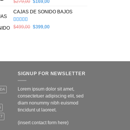
Valorado en
Original
Current
$
279,00
$
169,00
5.00
de 5
price
price
CAJAS DE SONIDO BAJOS
was:
is:
$279,00.
$169,00.
Valorado en
Original
Current
$
499,00
$
399,00
5.00
de 5
price
price
was:
is:
$499,00.
$399,00.
SIGNUP FOR NEWSLETTER
Lorem ipsum dolor sit amet,
IDA
consectetuer adipiscing elit, sed
diam nonummy nibh euismod
S
tincidunt ut laoreet.
ET
(insert contact form here)