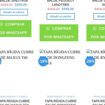
BALDE SINOTRUK
BALDE PEUGEOT
BALDE
Original
Current
LANDTREK
R
$
459,00
$
399,00
price
price
Original
Current
$
469,00
$
399,00
$
459,0
was:
is:
price
price
Añadir al carrito
$459,00.
$399,00.
was:
is:
Añadir al carrito
Añadir
$469,00.
$399,00.
COMPRAR
COMPRAR
CO
OR WHATSAPP
POR WHATSAPP
POR W
%
-19%
-20%
Add to
Add to
wishlist
wishlist
TAPA RÍGIDA Y LONAS
TAPA RÍGIDA Y LONAS
TAPA RÍ
APA RÍGIDA CUBRE
TAPA RÍGIDA CUBRE
TAPA RÍ