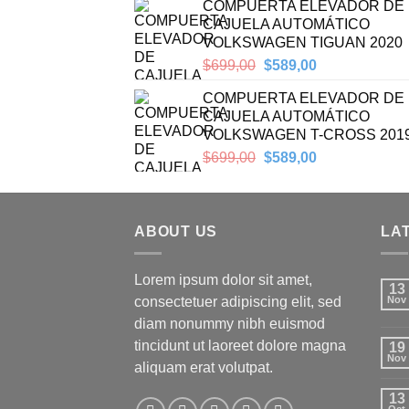
COMPUERTA ELEVADOR DE
was:
is:
CAJUELA AUTOMÁTICO
$599,00.
$450,00.
VOLKSWAGEN TIGUAN 2020
Original
Current
$
699,00
$
589,00
price
price
COMPUERTA ELEVADOR DE
was:
is:
CAJUELA AUTOMÁTICO
$699,00.
$589,00.
VOLKSWAGEN T-CROSS 201
Original
Current
$
699,00
$
589,00
price
price
was:
is:
$699,00.
$589,00.
ABOUT US
LA
Lorem ipsum dolor sit amet,
13
consectetuer adipiscing elit, sed
Nov
diam nonummy nibh euismod
tincidunt ut laoreet dolore magna
19
Nov
aliquam erat volutpat.
13
Oct