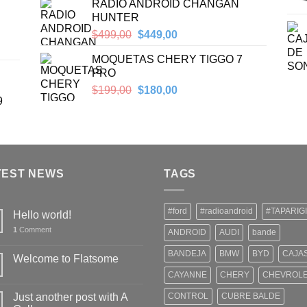
RADIO ANDROID CHANGAN
$200,00.
$179,00.
HUNTER
Original
Current
$
499,00
$
449,00
price
price
MOQUETAS CHERY TIGGO 7
was:
is:
PRO
$499,00.
$449,00.
Original
Current
$
199,00
$
180,00
9
price
price
was:
is:
$199,00.
$180,00.
TEST NEWS
TAGS
#ford
#radioandroid
#TAPARIG
Hello world!
1
Comment
ANDROID
AUDI
bande
BANDEJA
BMW
BYD
CAJA
Welcome to Flatsome
CAYANNE
CHERY
CHEVROL
Just another post with A
CONTROL
CUBRE BALDE