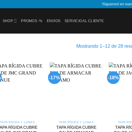
!Siguenos! en nue
SHOP
PROMOS -%
ENVIOS
SERVICIO AL CLIENTE
Mostrando 1–12 de 28 res
%
-17%
-18%
Add to
Add to
wishlist
wishlist
TAPA RÍGIDA Y LONAS
TAPA RÍGIDA Y LONAS
TAPA RÍ
APA RÍGIDA CUBRE
TAPA RÍGIDA CUBRE
TAPA RÍ