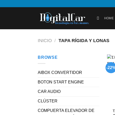
Skip
to
content
HOME
INICIO
/
TAPA RÍGIDA Y LONAS
BROWSE
-22
AIBOX CONVERTIDOR
BOTON START ENGINE
CAR AUDIO
CLÚSTER
COMPUERTA ELEVADOR DE
T