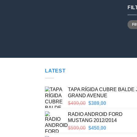
FI
Preci
Preci
Fil
míni
máxi
LATEST
TAPA RÍGIDA CUBRE BALDE
GRAND AVENUE
Original
Current
$
499,00
$
389,00
price
price
RADIO ANDROID FORD
was:
is:
MUSTANG 2012/2014
$499,00.
$389,00.
Original
Current
$
599,00
$
450,00
price
price