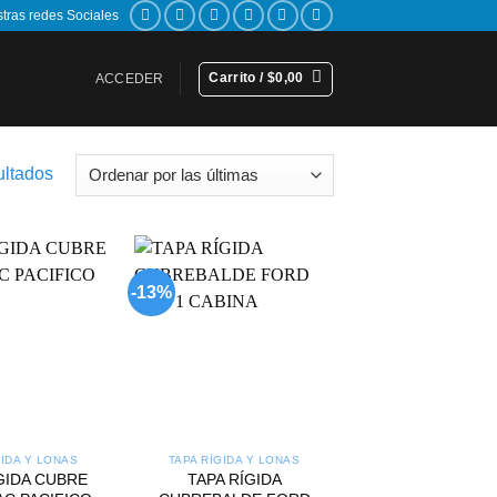
stras redes Sociales
Carrito /
$
0,00
ACCEDER
Sorted
ultados
by
latest
-13%
Add to
Add to
wishlist
wishlist
GIDA Y LONAS
TAPA RÍGIDA Y LONAS
GIDA CUBRE
TAPA RÍGIDA