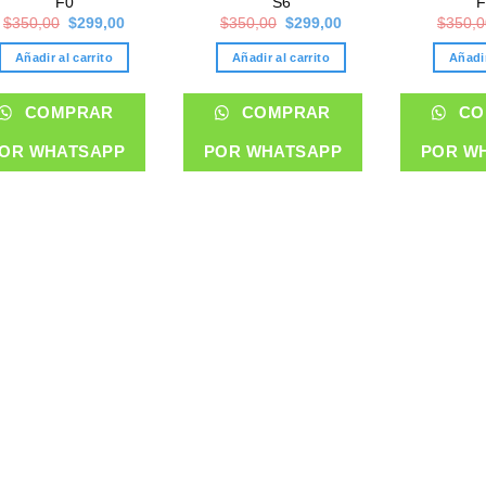
F0
S6
F
Original
Current
Original
Current
$
350,00
$
299,00
$
350,00
$
299,00
$
350,0
price
price
price
price
was:
is:
was:
is:
Añadir al carrito
Añadir al carrito
Añadir
$350,00.
$299,00.
$350,00.
$299,00.
COMPRAR
COMPRAR
CO
OR WHATSAPP
POR WHATSAPP
POR W