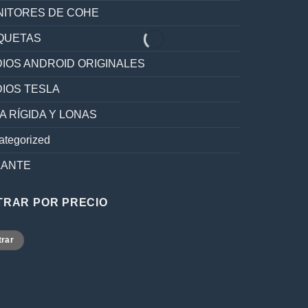
ITORES DE COHE
QUETAS
IOS ANDROID ORIGINALES
IOS TESLA
A RÍGIDA Y LONAS
ategorized
LANTE
LTRAR POR PRECIO
o
o
trar
mo
mo