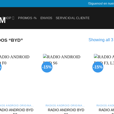
!Siguenos! en nue
SHOP
PROMOS -%
ENVIOS
SERVICIO AL CLIENTE
OS “BYD”
Showing all 3 
%
-15%
-15%
Add to
Add to
wishlist
wishlist
RADIOS ANDROID ORIGINALES
RADIOS ANDROID ORIGINALES
ADIO ANDROID BYD
RADIO ANDROID BYD
RADIO A