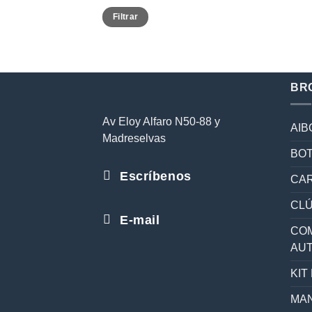
Precio
Precio
Filtrar
mínimo
máximo
BR
Av Eloy Alfaro N50-88 y
AIB
Madreselvas
BOT
Escríbenos
CAR
CL
E-mail
COM
AU
KIT
MAN