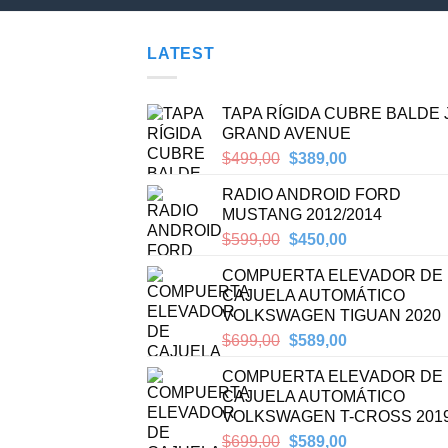
LATEST
TAPA RÍGIDA CUBRE BALDE
GRAND AVENUE
Original
Current
$
499,00
$
389,00
price
price
RADIO ANDROID FORD
was:
is:
MUSTANG 2012/2014
$499,00.
$389,00.
Original
Current
$
599,00
$
450,00
price
price
COMPUERTA ELEVADOR DE
was:
is:
CAJUELA AUTOMÁTICO
$599,00.
$450,00.
VOLKSWAGEN TIGUAN 2020
Original
Current
$
699,00
$
589,00
price
price
COMPUERTA ELEVADOR DE
was:
is:
CAJUELA AUTOMÁTICO
$699,00.
$589,00.
VOLKSWAGEN T-CROSS 201
Original
Current
$
699,00
$
589,00