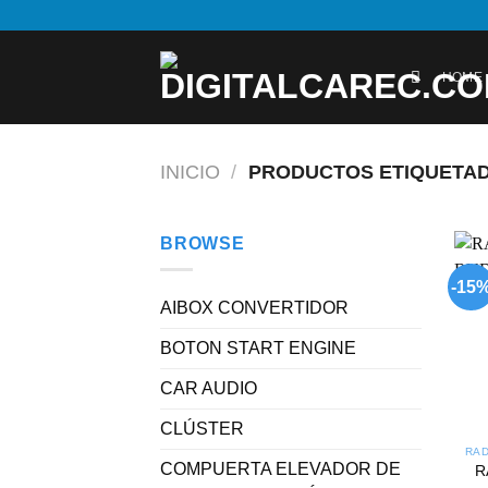
Skip
to
content
HOME
INICIO
/
PRODUCTOS ETIQUETAD
BROWSE
-15
AIBOX CONVERTIDOR
BOTON START ENGINE
CAR AUDIO
CLÚSTER
COMPUERTA ELEVADOR DE
R