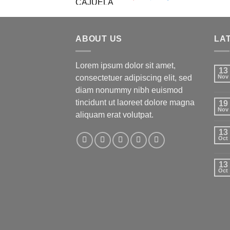
price
price
was:
is:
$699,00.
$589,00.
ABOUT US
LA
Lorem ipsum dolor sit amet,
13
consectetuer adipiscing elit, sed
Nov
diam nonummy nibh euismod
tincidunt ut laoreet dolore magna
19
Nov
aliquam erat volutpat.
13
Oct
13
Oct