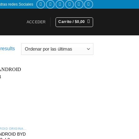
stras redes Sociales
Carrito /
$
0,00
ACCEDER
Sorted
results
by
latest
Add to
wishlist
RADIOS ANDROID ORIGINALES
NDROID BYD