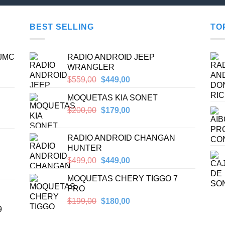
BEST SELLING
TO
 JMC
RADIO ANDROID JEEP
WRANGLER
Original
Current
$
559,00
$
449,00
price
price
MOQUETAS KIA SONET
was:
is:
$559,00.
$449,00.
Original
Current
$
200,00
$
179,00
price
price
was:
is:
RADIO ANDROID CHANGAN
$200,00.
$179,00.
HUNTER
Original
Current
$
499,00
$
449,00
price
price
MOQUETAS CHERY TIGGO 7
was:
is:
PRO
$499,00.
$449,00.
Original
Current
$
199,00
$
180,00
9
price
price
was:
is: