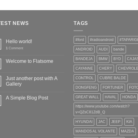
$199,00.
$180,00.
TEST NEWS
TAGS
#ford
#radioandroid
#TAPARIG
Hello world!
1
Comment
ANDROID
AUDI
bande
BANDEJA
BMW
BYD
CAJA
Welcome to Flatsome
CAYANNE
CHERY
CHEVROL
Just another post with A
CONTROL
CUBRE BALDE
Gallery
DONGFENG
FORTUNER
FOT
GREAT WALL
HAVAL
HONDA
A Simple Blog Post
https://www.youtube.com/watch?
v=QZsC81ZdB_Q
HYUNDAI
JAC
JEEP
KIA
MANDOS AL VOLANTE
MAZDA