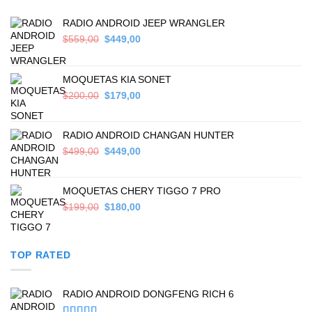
RADIO ANDROID JEEP WRANGLER
Original
Current
$
559,00
$
449,00
price
price
was:
is:
$559,00.
$449,00.
MOQUETAS KIA SONET
Original
Current
$
200,00
$
179,00
price
price
was:
is:
$200,00.
$179,00.
RADIO ANDROID CHANGAN HUNTER
Original
Current
$
499,00
$
449,00
price
price
was:
is:
$499,00.
$449,00.
MOQUETAS CHERY TIGGO 7 PRO
Original
Current
$
199,00
$
180,00
price
price
was:
is:
$199,00.
$180,00.
TOP RATED
RADIO ANDROID DONGFENG RICH 6