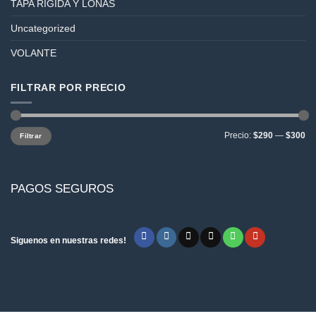
TAPA RÍGIDA Y LONAS
Uncategorized
VOLANTE
FILTRAR POR PRECIO
Precio
Precio
Precio:
$290
—
$300
Filtrar
mínimo
máximo
PAGOS SEGUROS
Siguenos en nuestras redes!