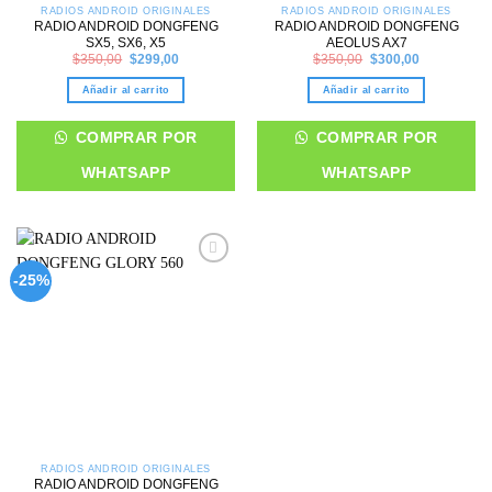
RADIOS ANDROID ORIGINALES
RADIOS ANDROID ORIGINALES
RADIO ANDROID DONGFENG
RADIO ANDROID DONGFENG
SX5, SX6, X5
AEOLUS AX7
Original
Current
Original
Current
$
350,00
$
299,00
$
350,00
$
300,00
price
price
price
price
was:
is:
was:
is:
Añadir al carrito
Añadir al carrito
$350,00.
$299,00.
$350,00.
$300,00.
COMPRAR POR
COMPRAR POR
WHATSAPP
WHATSAPP
Add to
-25%
wishlist
RADIOS ANDROID ORIGINALES
RADIO ANDROID DONGFENG