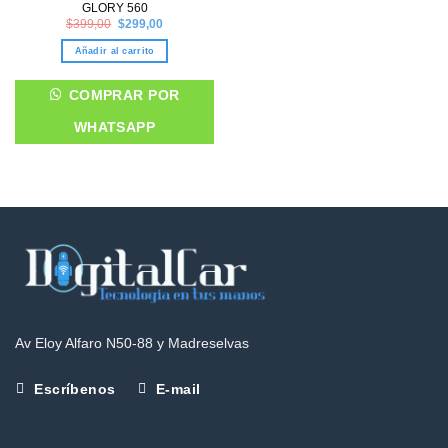
GLORY 560
Original
Current
$
399,00
$
299,00
price
price
was:
is:
Añadir al carrito
$399,00.
$299,00.
COMPRAR POR
WHATSAPP
Av Eloy Alfaro N50-88 y Madreselvas
Escríbenos
E-mail