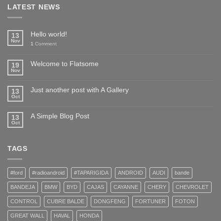
LATEST NEWS
Hello world!
13
Nov
1
Comment
Welcome to Flatsome
19
Nov
Just another post with A Gallery
13
Oct
A Simple Blog Post
13
Oct
TAGS
#ford
#radioandroid
#TAPARIGIDA
ANDROID
AUDI
bande
BANDEJA
BMW
BYD
CAJAS
CAYANNE
CHERY
CHEVROLET
CONTROL
CUBRE BALDE
DONGFENG
FORTUNER
FOTON
GREAT WALL
HAVAL
HONDA