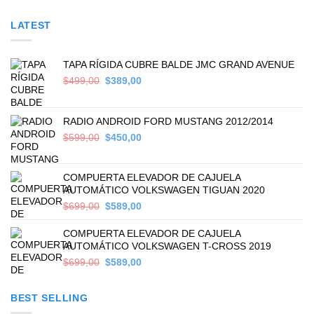
LATEST
TAPA RÍGIDA CUBRE BALDE JMC GRAND AVENUE
Original
Current
$
499,00
$
389,00
price
price
was:
is:
$499,00.
$389,00.
RADIO ANDROID FORD MUSTANG 2012/2014
Original
Current
$
599,00
$
450,00
price
price
was:
is:
$599,00.
$450,00.
COMPUERTA ELEVADOR DE CAJUELA
AUTOMÁTICO VOLKSWAGEN TIGUAN 2020
Original
Current
$
699,00
$
589,00
price
price
was:
is:
COMPUERTA ELEVADOR DE CAJUELA
$699,00.
$589,00.
AUTOMÁTICO VOLKSWAGEN T-CROSS 2019
Original
Current
$
699,00
$
589,00
price
price
was:
is:
BEST SELLING
$699,00.
$589,00.