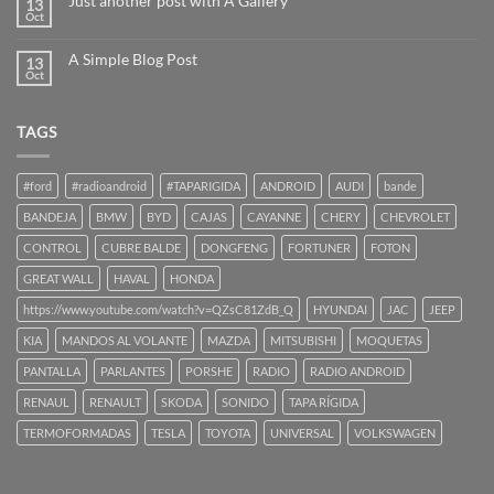
Just another post with A Gallery
13
Oct
A Simple Blog Post
13
Oct
TAGS
#ford
#radioandroid
#TAPARIGIDA
ANDROID
AUDI
bande
BANDEJA
BMW
BYD
CAJAS
CAYANNE
CHERY
CHEVROLET
CONTROL
CUBRE BALDE
DONGFENG
FORTUNER
FOTON
GREAT WALL
HAVAL
HONDA
https://www.youtube.com/watch?v=QZsC81ZdB_Q
HYUNDAI
JAC
JEEP
KIA
MANDOS AL VOLANTE
MAZDA
MITSUBISHI
MOQUETAS
PANTALLA
PARLANTES
PORSHE
RADIO
RADIO ANDROID
RENAUL
RENAULT
SKODA
SONIDO
TAPA RÍGIDA
TERMOFORMADAS
TESLA
TOYOTA
UNIVERSAL
VOLKSWAGEN