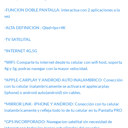
-FUNCION DOBLE PANTALLA: interactua con 2 aplicaciones a la
vez
-ALTA DEFINICION : Qled+Ips+4K
-TV SATELITAL
°INTERNET 4G,5G
°WIFI: Comparte tu internet desde tu celular con wifi host, soporta
4g y 5g, podras navegar con la mayor velocidad.
°APPLE-CARPLAY Y ANDROID AUTO INALAMBRICO: Conección
con tu celular inalambricamente se activara el applecarplay
(iphone) o android auto(android) sin cables.
°MIRROR LINK- IPHONE Y ANDROID: Conección con tu celular
inalambricamente y refleja todo lo de tu celular en tu Pantalla PRO
°GPS INCORPORADO: Navegacion satelital sin necesidad de
internet con todos los mapas actualizados del ecuador.