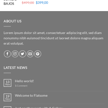
Original
Current
Valorado en
$
499,00
$
399,00
5.00
de 5
price
price
was:
is:
$499,00.
$399,00.
ABOUT US
Lorem ipsum dolor sit amet, consectetuer adipiscing elit, sed diam
nonummy nibh euismod tincidunt ut laoreet dolore magna aliquam
erat volutpat.
LATEST NEWS
Hello world!
13
Nov
1
Comment
Welcome to Flatsome
19
Nov