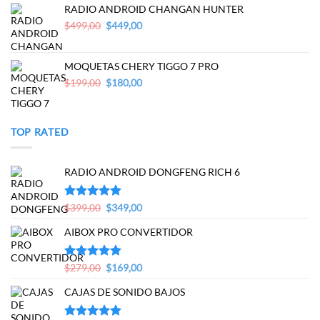
$200,00.
$179,00.
RADIO ANDROID CHANGAN HUNTER
Original
Current
$
499,00
$
449,00
price
price
was:
is:
$499,00.
$449,00.
MOQUETAS CHERY TIGGO 7 PRO
Original
Current
$
199,00
$
180,00
price
price
was:
is:
$199,00.
$180,00.
TOP RATED
RADIO ANDROID DONGFENG RICH 6
Original
Current
Valorado en
$
399,00
$
349,00
5.00
de 5
price
price
AIBOX PRO CONVERTIDOR
was:
is:
$399,00.
$349,00.
Original
Current
Valorado en
$
279,00
$
169,00
5.00
de 5
price
price
CAJAS DE SONIDO BAJOS
was:
is:
$279,00.
$169,00.