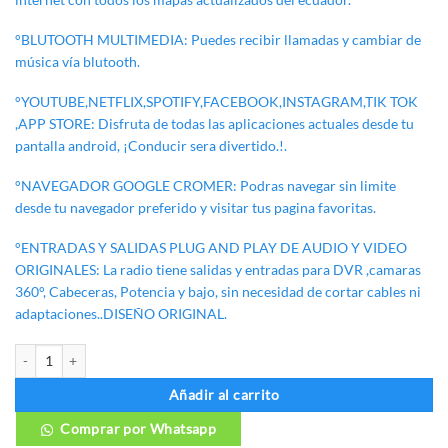
°BLUTOOTH MULTIMEDIA: Puedes recibir llamadas y cambiar de
música vía blutooth.
°YOUTUBE,NETFLIX,SPOTIFY,FACEBOOK,INSTAGRAM,TIK TOK
,APP STORE: Disfruta de todas las aplicaciones actuales desde tu
pantalla android, ¡Conducir sera divertido.!.
°NAVEGADOR GOOGLE CROMER: Podras navegar sin limite
desde tu navegador preferido y visitar tus pagina favoritas.
°ENTRADAS Y SALIDAS PLUG AND PLAY DE AUDIO Y VIDEO
ORIGINALES: La radio tiene salidas y entradas para DVR ,camaras
360°, Cabeceras, Potencia y bajo, sin necesidad de cortar cables ni
adaptaciones..DISEÑO ORIGINAL.
RADIO ANDROID KIA SPORTAGE EUROPA Y COREANO cantidad
Añadir al carrito
Comprar por Whatsapp