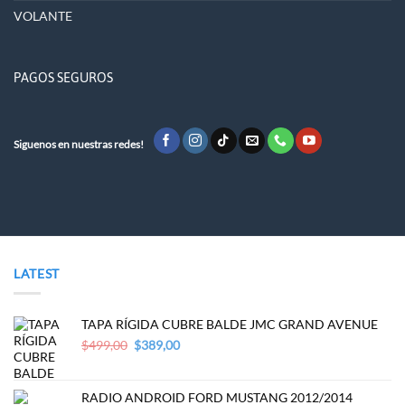
VOLANTE
PAGOS SEGUROS
Siguenos en nuestras redes!
LATEST
TAPA RÍGIDA CUBRE BALDE JMC GRAND AVENUE
Original
Current
$
499,00
$
389,00
price
price
was:
is:
$499,00.
$389,00.
RADIO ANDROID FORD MUSTANG 2012/2014