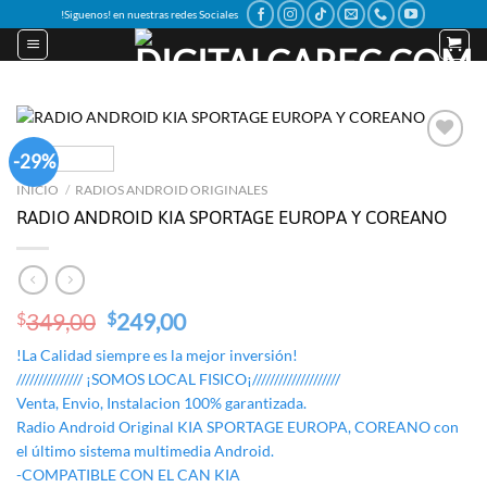
Skip
!Siguenos! en nuestras redes Sociales
to
content
-29%
Add to
wishlist
INICIO
/
RADIOS ANDROID ORIGINALES
RADIO ANDROID KIA SPORTAGE EUROPA Y COREANO
Original
Current
349,00
249,00
$
$
price
price
!La Calidad siempre es la mejor inversión!
was:
is:
/////////////// ¡SOMOS LOCAL FISICO¡////////////////////
$349,00.
$249,00.
Venta, Envio, Instalacion 100% garantizada.
Radio Android Original KIA SPORTAGE EUROPA, COREANO con
el último sistema multimedia Android.
-COMPATIBLE CON EL CAN KIA