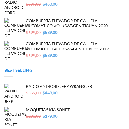
Original
Current
$
599,00
$
450,00
price
price
was:
is:
$599,00.
$450,00.
COMPUERTA ELEVADOR DE CAJUELA
AUTOMÁTICO VOLKSWAGEN TIGUAN 2020
Original
Current
$
699,00
$
589,00
price
price
was:
is:
COMPUERTA ELEVADOR DE CAJUELA
$699,00.
$589,00.
AUTOMÁTICO VOLKSWAGEN T-CROSS 2019
Original
Current
$
699,00
$
589,00
price
price
was:
is:
BEST SELLING
$699,00.
$589,00.
RADIO ANDROID JEEP WRANGLER
Original
Current
$
559,00
$
449,00
price
price
was:
is:
$559,00.
$449,00.
MOQUETAS KIA SONET
Original
Current
$
200,00
$
179,00
price
price
was:
is: