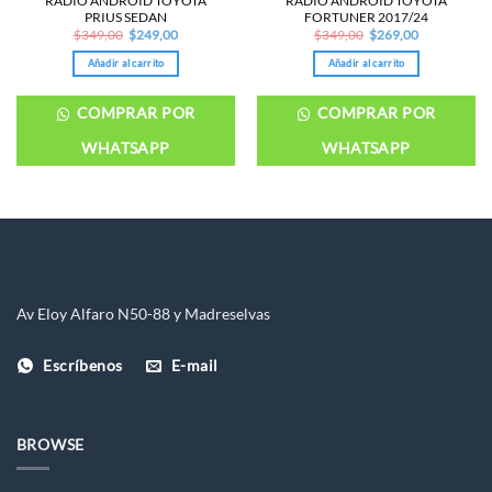
RADIO ANDROID TOYOTA
RADIO ANDROID TOYOTA
PRIUS SEDAN
FORTUNER 2017/24
Original
Current
Original
Current
$
349,00
$
249,00
$
349,00
$
269,00
price
price
price
price
was:
is:
was:
is:
Añadir al carrito
Añadir al carrito
$349,00.
$249,00.
$349,00.
$269,00.
COMPRAR POR
COMPRAR POR
WHATSAPP
WHATSAPP
Av Eloy Alfaro N50-88 y Madreselvas
Escríbenos
E-mail
BROWSE