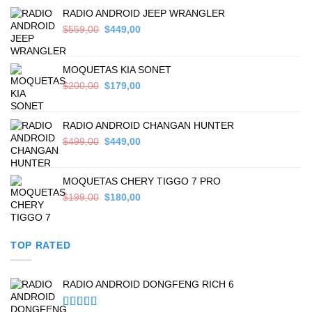
RADIO ANDROID JEEP WRANGLER
Original
Current
$
559,00
$
449,00
price
price
was:
is:
$559,00.
$449,00.
MOQUETAS KIA SONET
Original
Current
$
200,00
$
179,00
price
price
was:
is:
$200,00.
$179,00.
RADIO ANDROID CHANGAN HUNTER
Original
Current
$
499,00
$
449,00
price
price
was:
is:
$499,00.
$449,00.
MOQUETAS CHERY TIGGO 7 PRO
Original
Current
$
199,00
$
180,00
price
price
was:
is:
$199,00.
$180,00.
TOP RATED
RADIO ANDROID DONGFENG RICH 6