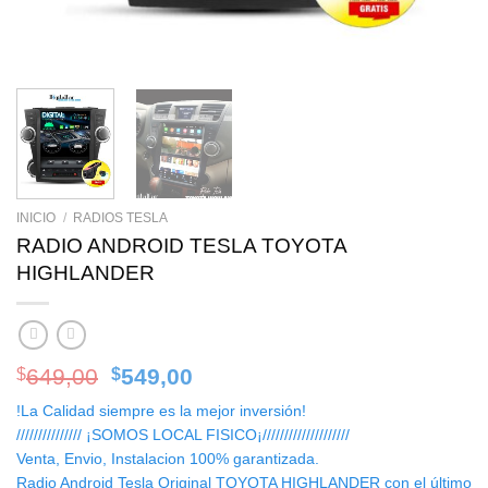
INICIO
/
RADIOS TESLA
RADIO ANDROID TESLA TOYOTA
HIGHLANDER
Original
Current
649,00
549,00
$
$
price
price
!La Calidad siempre es la mejor inversión!
was:
is:
/////////////// ¡SOMOS LOCAL FISICO¡////////////////////
$649,00.
$549,00.
Venta, Envio, Instalacion 100% garantizada.
Radio Android Tesla Original TOYOTA HIGHLANDER con el último