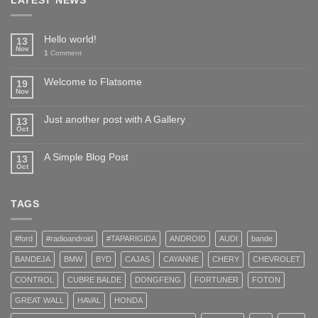
LATEST NEWS
Hello world!
13
Nov
1
Comment
Welcome to Flatsome
19
Nov
Just another post with A Gallery
13
Oct
A Simple Blog Post
13
Oct
TAGS
#ford
#radioandroid
#TAPARIGIDA
ANDROID
AUDI
bande
BANDEJA
BMW
BYD
CAJAS
CAYANNE
CHERY
CHEVROLET
CONTROL
CUBRE BALDE
DONGFENG
FORTUNER
FOTON
GREAT WALL
HAVAL
HONDA