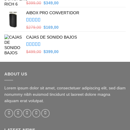
Valorado en
Original
Current
$
399,00
$
349,00
5.00
de 5
price
price
AIBOX PRO CONVERTIDOR
was:
is:
$399,00.
$349,00.
Valorado en
Original
Current
$
279,00
$
169,00
5.00
de 5
price
price
CAJAS DE SONIDO BAJOS
was:
is:
$279,00.
$169,00.
Valorado en
Original
Current
$
499,00
$
399,00
5.00
de 5
price
price
was:
is:
$499,00.
$399,00.
ABOUT US
Lorem ipsum dolor sit amet, consectetuer adipiscing elit, sed diam
nonummy nibh euismod tincidunt ut laoreet dolore magna
aliquam erat volutpat.