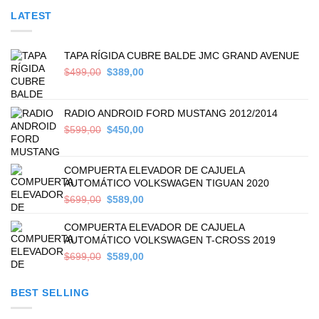
LATEST
TAPA RÍGIDA CUBRE BALDE JMC GRAND AVENUE
Original
Current
$
499,00
$
389,00
price
price
was:
is:
$499,00.
$389,00.
RADIO ANDROID FORD MUSTANG 2012/2014
Original
Current
$
599,00
$
450,00
price
price
was:
is:
$599,00.
$450,00.
COMPUERTA ELEVADOR DE CAJUELA
AUTOMÁTICO VOLKSWAGEN TIGUAN 2020
Original
Current
$
699,00
$
589,00
price
price
was:
is:
COMPUERTA ELEVADOR DE CAJUELA
$699,00.
$589,00.
AUTOMÁTICO VOLKSWAGEN T-CROSS 2019
Original
Current
$
699,00
$
589,00
price
price
was:
is:
BEST SELLING
$699,00.
$589,00.