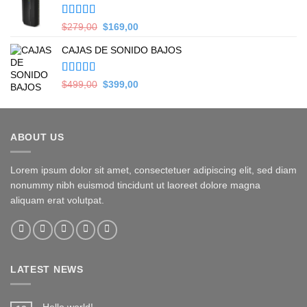
$399,00.
$349,00.
Valorado en
Original
Current
$
279,00
$
169,00
5.00
de 5
price
price
CAJAS DE SONIDO BAJOS
was:
is:
$279,00.
$169,00.
Valorado en
Original
Current
$
499,00
$
399,00
5.00
de 5
price
price
was:
is:
$499,00.
$399,00.
ABOUT US
Lorem ipsum dolor sit amet, consectetuer adipiscing elit, sed diam
nonummy nibh euismod tincidunt ut laoreet dolore magna
aliquam erat volutpat.
LATEST NEWS