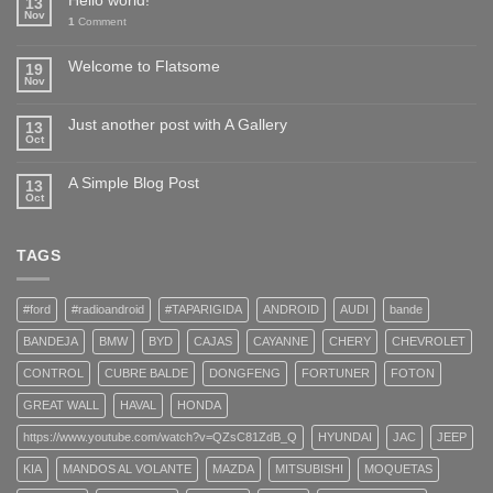
Hello world!
13
Nov
1
Comment
Welcome to Flatsome
19
Nov
Just another post with A Gallery
13
Oct
A Simple Blog Post
13
Oct
TAGS
#ford
#radioandroid
#TAPARIGIDA
ANDROID
AUDI
bande
BANDEJA
BMW
BYD
CAJAS
CAYANNE
CHERY
CHEVROLET
CONTROL
CUBRE BALDE
DONGFENG
FORTUNER
FOTON
GREAT WALL
HAVAL
HONDA
https://www.youtube.com/watch?v=QZsC81ZdB_Q
HYUNDAI
JAC
JEEP
KIA
MANDOS AL VOLANTE
MAZDA
MITSUBISHI
MOQUETAS