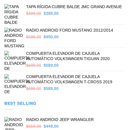
TAPA RÍGIDA CUBRE BALDE JMC GRAND AVENUE
Original
Current
$
499,00
$
389,00
price
price
was:
is:
$499,00.
$389,00.
RADIO ANDROID FORD MUSTANG 2012/2014
Original
Current
$
599,00
$
450,00
price
price
was:
is:
$599,00.
$450,00.
COMPUERTA ELEVADOR DE CAJUELA
AUTOMÁTICO VOLKSWAGEN TIGUAN 2020
Original
Current
$
699,00
$
589,00
price
price
was:
is:
COMPUERTA ELEVADOR DE CAJUELA
$699,00.
$589,00.
AUTOMÁTICO VOLKSWAGEN T-CROSS 2019
Original
Current
$
699,00
$
589,00
price
price
was:
is:
BEST SELLING
$699,00.
$589,00.
RADIO ANDROID JEEP WRANGLER
Original
Current
$
559,00
$
449,00