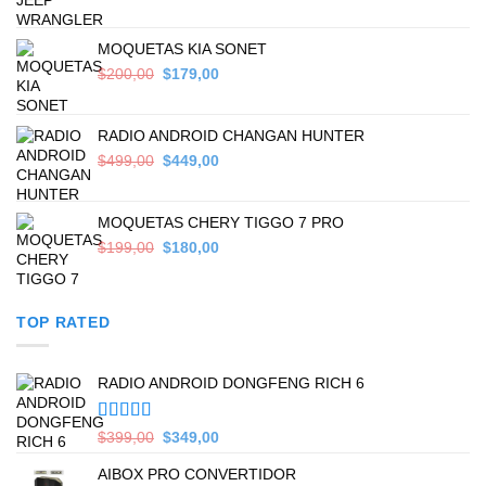
price
price
was:
is:
$559,00.
$449,00.
MOQUETAS KIA SONET
Original
Current
$
200,00
$
179,00
price
price
was:
is:
$200,00.
$179,00.
RADIO ANDROID CHANGAN HUNTER
Original
Current
$
499,00
$
449,00
price
price
was:
is:
$499,00.
$449,00.
MOQUETAS CHERY TIGGO 7 PRO
Original
Current
$
199,00
$
180,00
price
price
was:
is:
$199,00.
$180,00.
TOP RATED
RADIO ANDROID DONGFENG RICH 6
Valorado en
Original
Current
$
399,00
$
349,00
5.00
de 5
price
price
AIBOX PRO CONVERTIDOR
was:
is: