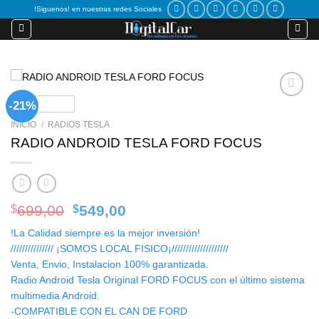
Skip
!Siguenos! en nuestras redes Sociales
to
content
-21%
Add to
wishlist
INICIO
/
RADIOS TESLA
RADIO ANDROID TESLA FORD FOCUS
Original
Current
699,00
549,00
$
$
price
price
!La Calidad siempre es la mejor inversión!
was:
is:
/////////////// ¡SOMOS LOCAL FISICO¡////////////////////
$699,00.
$549,00.
Venta, Envio, Instalacion 100% garantizada.
Radio Android Tesla Original FORD FOCUS con el último sistema
multimedia Android.
-COMPATIBLE CON EL CAN DE FORD