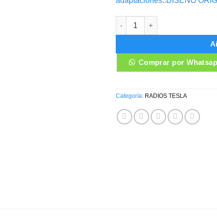
adaptaciones..DISEÑO ORIG
RADIO ANDROID TESLA FORD 
Añ
Comprar por Whatsa
Categoría:
RADIOS TESLA