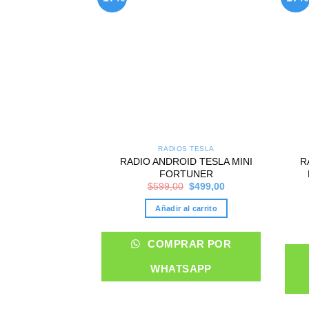
wishlist
RADIOS TESLA
RADIO ANDROID TESLA MINI
R
FORTUNER
Original
Current
$
599,00
$
499,00
price
price
was:
is:
Añadir al carrito
$599,00.
$499,00.
COMPRAR POR
WHATSAPP