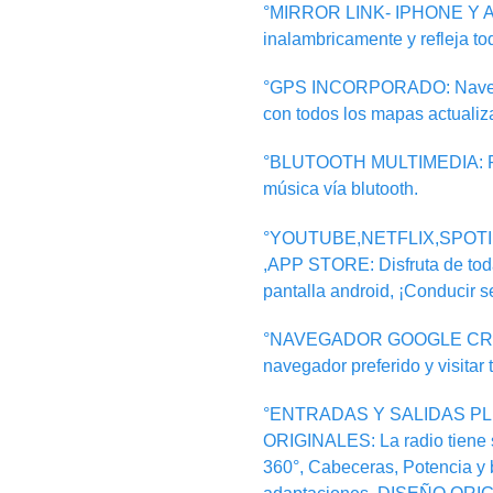
°MIRROR LINK- IPHONE Y AN
inalambricamente y refleja to
°GPS INCORPORADO: Navegaci
con todos los mapas actualiz
°BLUTOOTH MULTIMEDIA: Pue
música vía blutooth.
°YOUTUBE,NETFLIX,SPOT
,APP STORE: Disfruta de toda
pantalla android, ¡Conducir se
°NAVEGADOR GOOGLE CROMER
navegador preferido y visitar 
°ENTRADAS Y SALIDAS PL
ORIGINALES: La radio tiene 
360°, Cabeceras, Potencia y b