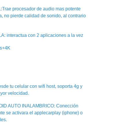
ae procesador de audio mas potente
ca, no pierde calidad de sonido, al contrario
nteractua con 2 aplicaciones a la vez
ps+4K
sde tu celular con wifi host, soporta 4g y
yor velocidad.
ID AUTO INALAMBRICO: Conección
te se activara el applecarplay (iphone) o
les.