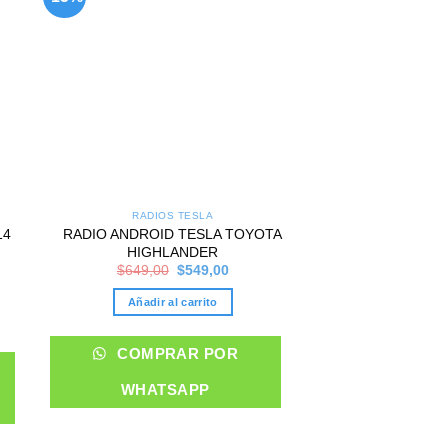
list
wishlist
RADIOS TESLA
RADIOS 
RADIO ANDROID TESLA TOYOTA
RADIO ANDROID 
14
HIGHLANDER
FORT
Original
Current
$
649,00
$
549,00
$
899,00
price
price
nt
was:
is:
Añadir al carrito
Añadir al 
$649,00.
$549,00.
00.
COMPRAR POR
COMPRA
WHATSAPP
WHATS