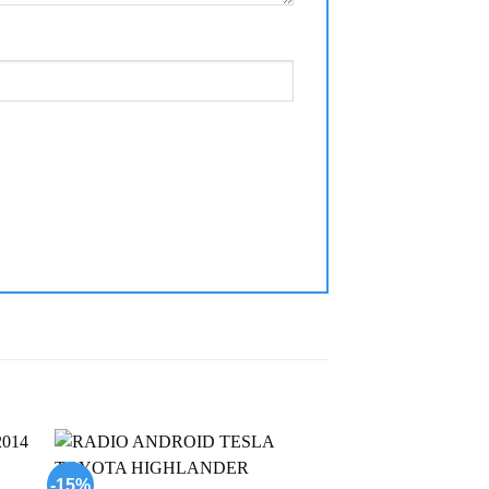
-15%
-17%
 to
Add to