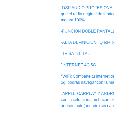
-DSP AUDIO PROFESIONAL:Tr
que el radio original de fabri
mejora 100%.
-FUNCION DOBLE PANTALLA: i
-ALTA DEFINICION : Qled+I
-TV SATELITAL
°INTERNET 4G,5G
°WIFI: Comparte tu internet de
5g, podras navegar con la ma
°APPLE-CARPLAY Y ANDRO
con tu celular inalambricamen
android auto(android) sin cab