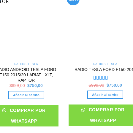
wishlist
wish
RADIOS TESLA
RADIOS TESLA
ADIO ANDROID TESLA FORD
RADIO TESLA FORD F150 20
F150 2015/20 LARIAT , XLT,
RAPTOR
Valorado en
Original
Curre
$
999,00
$
750,00
Original
Current
$
899,00
$
750,00
price
price
price
price
5.00
de 5
was:
is:
was:
is:
Añadir al carrito
Añadir al carrito
$999,00.
$750,
$899,00.
$750,00.
COMPRAR POR
COMPRAR POR
WHATSAPP
WHATSAPP