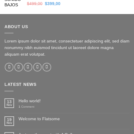
Valorado en
Original
Current
$
499,00
$
399,00
5.00
de 5
price
price
was:
is:
$499,00.
$399,00.
ABOUT US
Lorem ipsum dolor sit amet, consectetuer adipiscing elit, sed diam
nonummy nibh euismod tincidunt ut laoreet dolore magna
aliquam erat volutpat.
LATEST NEWS
Hello world!
13
Nov
1
Comment
Welcome to Flatsome
19
Nov