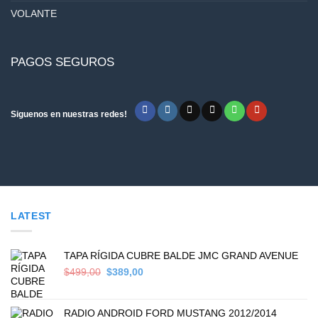
VOLANTE
PAGOS SEGUROS
Siguenos en nuestras redes!
LATEST
TAPA RÍGIDA CUBRE BALDE JMC GRAND AVENUE
Original
Current
$
499,00
$
389,00
price
price
was:
is:
$499,00.
$389,00.
RADIO ANDROID FORD MUSTANG 2012/2014