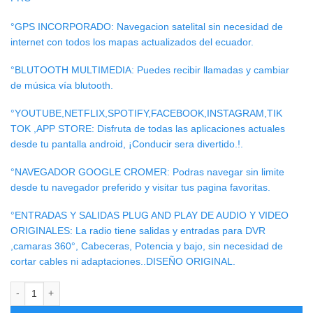
°GPS INCORPORADO: Navegacion satelital sin necesidad de
internet con todos los mapas actualizados del ecuador.
°BLUTOOTH MULTIMEDIA: Puedes recibir llamadas y cambiar
de música vía blutooth.
°YOUTUBE,NETFLIX,SPOTIFY,FACEBOOK,INSTAGRAM,TIK
TOK ,APP STORE: Disfruta de todas las aplicaciones actuales
desde tu pantalla android, ¡Conducir sera divertido.!.
°NAVEGADOR GOOGLE CROMER: Podras navegar sin limite
desde tu navegador preferido y visitar tus pagina favoritas.
°ENTRADAS Y SALIDAS PLUG AND PLAY DE AUDIO Y VIDEO
ORIGINALES: La radio tiene salidas y entradas para DVR
,camaras 360°, Cabeceras, Potencia y bajo, sin necesidad de
cortar cables ni adaptaciones..DISEÑO ORIGINAL.
RADIO ANDROID TESLA FORD RANGER 2020/24 cantidad