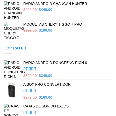
$200,00.
$179,00.
RADIO ANDROID CHANGAN HUNTER
Original
Current
$
499,00
$
449,00
price
price
was:
is:
$499,00.
$449,00.
MOQUETAS CHERY TIGGO 7 PRO
Original
Current
$
199,00
$
180,00
price
price
was:
is:
$199,00.
$180,00.
TOP RATED
RADIO ANDROID DONGFENG RICH 6
Valorado en
Original
Current
$
399,00
$
349,00
5.00
de 5
price
price
AIBOX PRO CONVERTIDOR
was:
is:
$399,00.
$349,00.
Valorado en
Original
Current
$
279,00
$
169,00
5.00
de 5
price
price
CAJAS DE SONIDO BAJOS
was:
is:
$279,00.
$169,00.