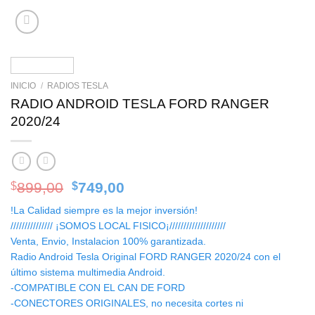
INICIO
/
RADIOS TESLA
RADIO ANDROID TESLA FORD RANGER
2020/24
Original
Current
899,00
749,00
$
$
price
price
!La Calidad siempre es la mejor inversión!
was:
is:
/////////////// ¡SOMOS LOCAL FISICO¡////////////////////
$899,00.
$749,00.
Venta, Envio, Instalacion 100% garantizada.
Radio Android Tesla Original FORD RANGER 2020/24 con el
último sistema multimedia Android.
-COMPATIBLE CON EL CAN DE FORD
-CONECTORES ORIGINALES, no necesita cortes ni