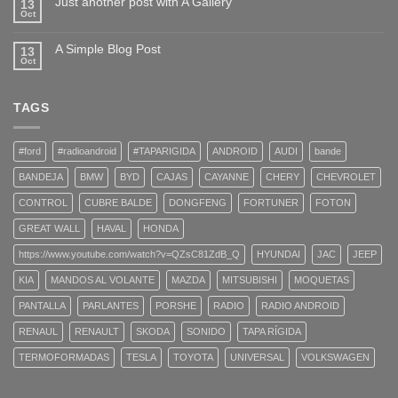
Just another post with A Gallery
13
Oct
A Simple Blog Post
13
Oct
TAGS
#ford
#radioandroid
#TAPARIGIDA
ANDROID
AUDI
bande
BANDEJA
BMW
BYD
CAJAS
CAYANNE
CHERY
CHEVROLET
CONTROL
CUBRE BALDE
DONGFENG
FORTUNER
FOTON
GREAT WALL
HAVAL
HONDA
https://www.youtube.com/watch?v=QZsC81ZdB_Q
HYUNDAI
JAC
JEEP
KIA
MANDOS AL VOLANTE
MAZDA
MITSUBISHI
MOQUETAS
PANTALLA
PARLANTES
PORSHE
RADIO
RADIO ANDROID
RENAUL
RENAULT
SKODA
SONIDO
TAPA RÍGIDA
TERMOFORMADAS
TESLA
TOYOTA
UNIVERSAL
VOLKSWAGEN