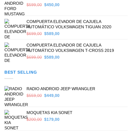
Original
Current
$
599,00
$
450,00
price
price
was:
is:
$599,00.
$450,00.
COMPUERTA ELEVADOR DE CAJUELA
AUTOMÁTICO VOLKSWAGEN TIGUAN 2020
Original
Current
$
699,00
$
589,00
price
price
was:
is:
COMPUERTA ELEVADOR DE CAJUELA
$699,00.
$589,00.
AUTOMÁTICO VOLKSWAGEN T-CROSS 2019
Original
Current
$
699,00
$
589,00
price
price
was:
is:
BEST SELLING
$699,00.
$589,00.
RADIO ANDROID JEEP WRANGLER
Original
Current
$
559,00
$
449,00
price
price
was:
is:
$559,00.
$449,00.
MOQUETAS KIA SONET
Original
Current
$
200,00
$
179,00
price
price
was:
is: