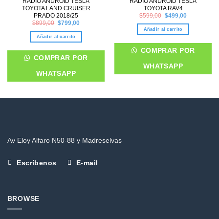
RADIO ANDROID TESLA
RADIO ANDROID TESLA
TOYOTA LAND CRUISER
TOYOTA RAV4
Original
Current
PRADO 2018/25
$
599,00
$
499,00
price
price
Original
Current
$
899,00
$
799,00
was:
is:
price
price
Añadir al carrito
$599,00.
$499,00.
was:
is:
Añadir al carrito
$899,00.
$799,00.
COMPRAR POR
COMPRAR POR
WHATSAPP
WHATSAPP
Av Eloy Alfaro N50-88 y Madreselvas
Escríbenos
E-mail
BROWSE