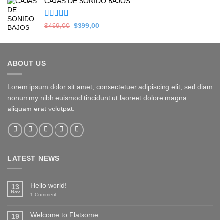
CAJAS DE SONIDO BAJOS
was:
is:
$279,00.
$169,00.
Valorado en
Original
Current
$
499,00
$
399,00
5.00
de 5
price
price
was:
is:
$499,00.
$399,00.
ABOUT US
Lorem ipsum dolor sit amet, consectetuer adipiscing elit, sed diam
nonummy nibh euismod tincidunt ut laoreet dolore magna
aliquam erat volutpat.
LATEST NEWS
Hello world!
13
Nov
1
Comment
Welcome to Flatsome
19