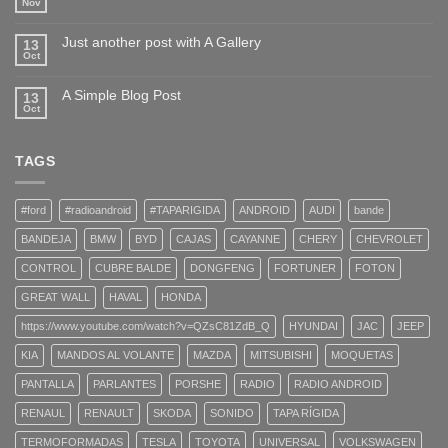
Nov
Just another post with A Gallery
13
Oct
A Simple Blog Post
13
Oct
TAGS
#ford
#radioandroid
#TAPARIGIDA
ANDROID
AUDI
bande
BANDEJA
BMW
BYD
CAJAS
CAYANNE
CHERY
CHEVROLET
CONTROL
CUBRE BALDE
DONGFENG
FORTUNER
FOTON
GREAT WALL
HAVAL
HONDA
https://www.youtube.com/watch?v=QZsC81ZdB_Q
HYUNDAI
JAC
JEEP
KIA
MANDOS AL VOLANTE
MAZDA
MITSUBISHI
MOQUETAS
PANTALLA
PARLANTES
PORSHE
RADIO
RADIO ANDROID
RENAUL
RENAULT
SKODA
SONIDO
TAPA RÍGIDA
TERMOFORMADAS
TESLA
TOYOTA
UNIVERSAL
VOLKSWAGEN