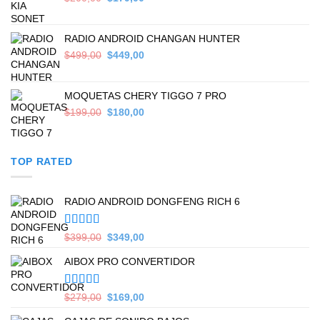
price
price
was:
is:
$200,00.
$179,00.
RADIO ANDROID CHANGAN HUNTER
Original
Current
$
499,00
$
449,00
price
price
was:
is:
$499,00.
$449,00.
MOQUETAS CHERY TIGGO 7 PRO
Original
Current
$
199,00
$
180,00
price
price
was:
is:
$199,00.
$180,00.
TOP RATED
RADIO ANDROID DONGFENG RICH 6
Valorado en
Original
Current
$
399,00
$
349,00
5.00
de 5
price
price
AIBOX PRO CONVERTIDOR
was:
is:
$399,00.
$349,00.
Valorado en
Original
Current
$
279,00
$
169,00
5.00
de 5
price
price