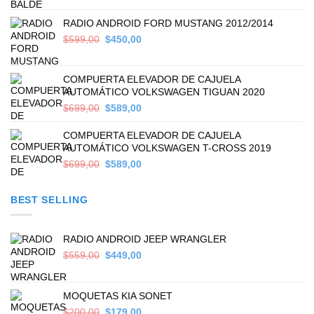
was:
is:
$499,00.
$389,00.
RADIO ANDROID FORD MUSTANG 2012/2014
Original
Current
$
599,00
$
450,00
price
price
was:
is:
$599,00.
$450,00.
COMPUERTA ELEVADOR DE CAJUELA
AUTOMÁTICO VOLKSWAGEN TIGUAN 2020
Original
Current
$
699,00
$
589,00
price
price
was:
is:
COMPUERTA ELEVADOR DE CAJUELA
$699,00.
$589,00.
AUTOMÁTICO VOLKSWAGEN T-CROSS 2019
Original
Current
$
699,00
$
589,00
price
price
was:
is:
BEST SELLING
$699,00.
$589,00.
RADIO ANDROID JEEP WRANGLER
Original
Current
$
559,00
$
449,00
price
price
was:
is:
$559,00.
$449,00.
MOQUETAS KIA SONET
Original
Current
$
200,00
$
179,00