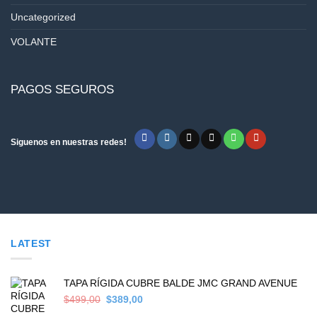
Uncategorized
VOLANTE
PAGOS SEGUROS
Siguenos en nuestras redes!
LATEST
TAPA RÍGIDA CUBRE BALDE JMC GRAND AVENUE
Original
Current
$
499,00
$
389,00
price
price