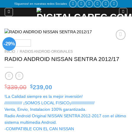
Skip
!Siguenos! en nuestras redes Sociales
to
content
-29%
Add to
wishlist
INICIO
/
RADIOS ANDROID ORIGINALES
RADIO ANDROID NISSAN SENTRA 2012/17
Original
Current
339,00
239,00
$
$
price
price
!La Calidad siempre es la mejor inversión!
was:
is:
/////////////// ¡SOMOS LOCAL FISICO¡////////////////////
$339,00.
$239,00.
Venta, Envio, Instalacion 100% garantizada.
Radio Android Original NISSAN SENTRA 2012-2017 con el último
sistema multimedia Android.
-COMPATIBLE CON EL CAN NISSAN