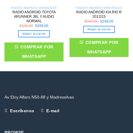
RADIOS ANDROID ORIGINALES
RADIOS ANDROID ORIGINALES
RADIO ANDROID TOYOTA
RADIO ANDROID KIA RIO R
4RUNNER JBL Y AUDIO
2012/15
Original
Current
NORMAL
$
349,00
$
249,00
price
price
Original
Current
$
345,00
$
299,00
was:
is:
price
price
Añadir al carrito
$349,00.
$249,00.
was:
is:
Añadir al carrito
$345,00.
$299,00.
COMPRAR POR
COMPRAR POR
WHATSAPP
WHATSAPP
Av Eloy Alfaro N50-88 y Madreselvas
Escríbenos
E-mail
BROWSE