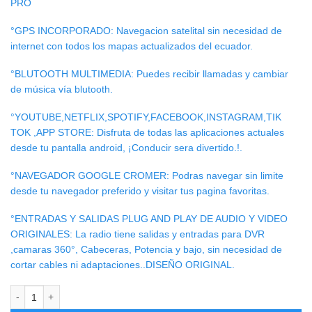
PRO
°GPS INCORPORADO: Navegacion satelital sin necesidad de
internet con todos los mapas actualizados del ecuador.
°BLUTOOTH MULTIMEDIA: Puedes recibir llamadas y cambiar
de música vía blutooth.
°YOUTUBE,NETFLIX,SPOTIFY,FACEBOOK,INSTAGRAM,TIK
TOK ,APP STORE: Disfruta de todas las aplicaciones actuales
desde tu pantalla android, ¡Conducir sera divertido.!.
°NAVEGADOR GOOGLE CROMER: Podras navegar sin limite
desde tu navegador preferido y visitar tus pagina favoritas.
°ENTRADAS Y SALIDAS PLUG AND PLAY DE AUDIO Y VIDEO
ORIGINALES: La radio tiene salidas y entradas para DVR
,camaras 360°, Cabeceras, Potencia y bajo, sin necesidad de
cortar cables ni adaptaciones..DISEÑO ORIGINAL.
RADIO ANDROID NISSAN SENTRA 2012/17 cantidad