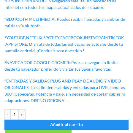
°GPS INCORPORADO: Navegacion satelital sin necesidad de
internet con todos los mapas actualizados del ecuador.
°BLUTOOTH MULTIMEDIA: Puedes recibir llamadas y cambiar de
música vía blutooth.
°YOUTUBE,NETFLIX,SPOTIFY,FACEBOOK,INSTAGRAM,TIK TOK
,APP STORE: Disfruta de todas las aplicaciones actuales desde tu
pantalla android, ¡Conducir sera divertido.!.
°NAVEGADOR GOOGLE CROMER: Podras navegar sin limite
desde tu navegador preferido y visitar tus pagina favoritas.
°ENTRADAS Y SALIDAS PLUG AND PLAY DE AUDIO Y VIDEO
ORIGINALES: La radio tiene salidas y entradas para DVR ,camaras
360°, Cabeceras, Potencia y bajo, sin necesidad de cortar cables ni
adaptaciones..DISEÑO ORIGINAL.
RADIO ANDROID JAC S3 2022/25 cantidad
Añadir al carrito