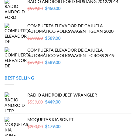
RADIO ANDROID FORD MUSTANG 2012/2014
Original
Current
$
599,00
$
450,00
price
price
was:
is:
$599,00.
$450,00.
COMPUERTA ELEVADOR DE CAJUELA
AUTOMÁTICO VOLKSWAGEN TIGUAN 2020
Original
Current
$
699,00
$
589,00
price
price
was:
is:
COMPUERTA ELEVADOR DE CAJUELA
$699,00.
$589,00.
AUTOMÁTICO VOLKSWAGEN T-CROSS 2019
Original
Current
$
699,00
$
589,00
price
price
was:
is:
BEST SELLING
$699,00.
$589,00.
RADIO ANDROID JEEP WRANGLER
Original
Current
$
559,00
$
449,00
price
price
was:
is:
$559,00.
$449,00.
MOQUETAS KIA SONET
Original
Current
$
200,00
$
179,00
price
price