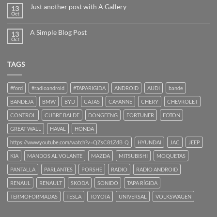
Just another post with A Gallery
13
Oct
A Simple Blog Post
13
Oct
TAGS
#ford
#radioandroid
#TAPARIGIDA
ANDROID
AUDI
bande
BANDEJA
BMW
BYD
CAJAS
CAYANNE
CHERY
CHEVROLET
CONTROL
CUBRE BALDE
DONGFENG
FORTUNER
FOTON
GREAT WALL
HAVAL
HONDA
https://www.youtube.com/watch?v=QZsC81ZdB_Q
HYUNDAI
JAC
JEEP
KIA
MANDOS AL VOLANTE
MAZDA
MITSUBISHI
MOQUETAS
PANTALLA
PARLANTES
PORSHE
RADIO
RADIO ANDROID
RENAUL
RENAULT
SKODA
SONIDO
TAPA RÍGIDA
TERMOFORMADAS
TESLA
TOYOTA
UNIVERSAL
VOLKSWAGEN