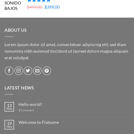
Original
Current
Valorado en
$
499,00
$
399,00
5.00
de 5
price
price
was:
is:
$499,00.
$399,00.
ABOUT US
Lorem ipsum dolor sit amet, consectetuer adipiscing elit, sed diam
nonummy nibh euismod tincidunt ut laoreet dolore magna aliquam
erat volutpat.
LATEST NEWS
Hello world!
13
Nov
1
Comment
Welcome to Flatsome
19
Nov