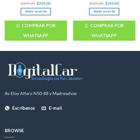
Original
Current
Original
Current
$
349,00
$
249,00
$
329,00
$
249,00
price
price
price
price
was:
is:
was:
is:
Añadir al carrito
Añadir al carrito
$349,00.
$249,00.
$329,00.
$249,00.
COMPRAR POR
COMPRAR POR
WHATSAPP
WHATSAPP
Av Eloy Alfaro N50-88 y Madreselvas
Escríbenos
E-mail
BROWSE