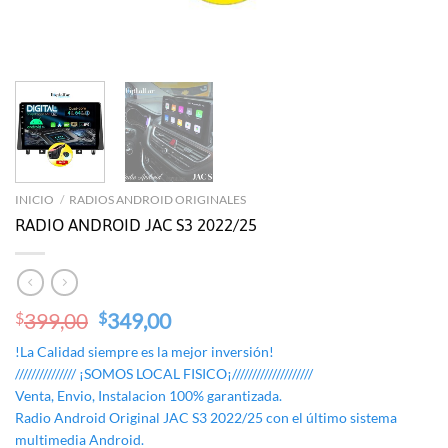
INICIO
/
RADIOS ANDROID ORIGINALES
RADIO ANDROID JAC S3 2022/25
Original
Current
399,00
349,00
$
$
price
price
!La Calidad siempre es la mejor inversión!
was:
is:
/////////////// ¡SOMOS LOCAL FISICO¡////////////////////
$399,00.
$349,00.
Venta, Envio, Instalacion 100% garantizada.
Radio Android Original JAC S3 2022/25 con el último sistema
multimedia Android.