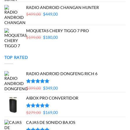
was:
is:
$200,00.
$179,00.
RADIO ANDROID CHANGAN HUNTER
Original
Current
$
499,00
$
449,00
price
price
was:
is:
$499,00.
$449,00.
MOQUETAS CHERY TIGGO 7 PRO
Original
Current
$
199,00
$
180,00
price
price
was:
is:
$199,00.
$180,00.
TOP RATED
RADIO ANDROID DONGFENG RICH 6
Original
Current
Valorado en
$
399,00
$
349,00
5.00
de 5
price
price
AIBOX PRO CONVERTIDOR
was:
is:
$399,00.
$349,00.
Original
Current
Valorado en
$
279,00
$
169,00
5.00
de 5
price
price
CAJAS DE SONIDO BAJOS
was:
is:
$279,00.
$169,00.