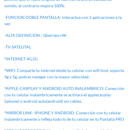
sonido, al contrario mejora 100%.
-FUNCION DOBLE PANTALLA: interactua con 2 aplicaciones a la
vez
-ALTA DEFINICION : Qled+Ips+4K
-TV SATELITAL
°INTERNET 4G,5G
°WIFI: Comparte tu internet desde tu celular con wifi host, soporta
4g y 5g, podras navegar con la mayor velocidad.
°APPLE-CARPLAY Y ANDROID AUTO INALAMBRICO: Conección
con tu celular inalambricamente se activara el applecarplay
(iphone) o android auto(android) sin cables.
°MIRROR LINK- IPHONE Y ANDROID: Conección con tu celular
inalambricamente y refleja todo lo de tu celular en tu Pantalla PRO