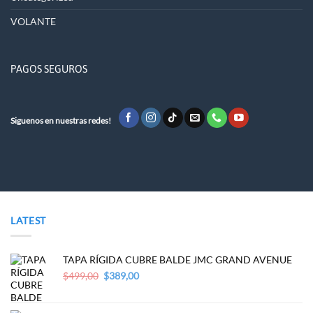
VOLANTE
PAGOS SEGUROS
Siguenos en nuestras redes!
LATEST
TAPA RÍGIDA CUBRE BALDE JMC GRAND AVENUE
Original
Current
$
499,00
$
389,00
price
price
was:
is:
$499,00.
$389,00.