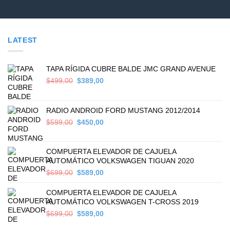
LATEST
TAPA RÍGIDA CUBRE BALDE JMC GRAND AVENUE
Original
Current
$
499,00
$
389,00
price
price
was:
is:
$499,00.
$389,00.
RADIO ANDROID FORD MUSTANG 2012/2014
Original
Current
$
599,00
$
450,00
price
price
was:
is:
$599,00.
$450,00.
COMPUERTA ELEVADOR DE CAJUELA
AUTOMÁTICO VOLKSWAGEN TIGUAN 2020
Original
Current
$
699,00
$
589,00
price
price
was:
is:
COMPUERTA ELEVADOR DE CAJUELA
$699,00.
$589,00.
AUTOMÁTICO VOLKSWAGEN T-CROSS 2019
Original
Current
$
699,00
$
589,00
price
price