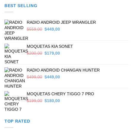
was:
is:
BEST SELLING
$699,00.
$589,00.
RADIO ANDROID JEEP WRANGLER
Original
Current
$
559,00
$
449,00
price
price
was:
is:
$559,00.
$449,00.
MOQUETAS KIA SONET
Original
Current
$
200,00
$
179,00
price
price
was:
is:
$200,00.
$179,00.
RADIO ANDROID CHANGAN HUNTER
Original
Current
$
499,00
$
449,00
price
price
was:
is:
$499,00.
$449,00.
MOQUETAS CHERY TIGGO 7 PRO
Original
Current
$
199,00
$
180,00
price
price
was:
is:
$199,00.
$180,00.
TOP RATED