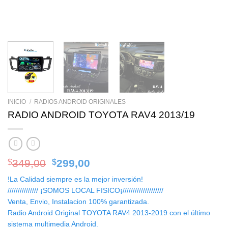
INICIO
/
RADIOS ANDROID ORIGINALES
RADIO ANDROID TOYOTA RAV4 2013/19
Original
Current
349,00
299,00
$
$
price
price
!La Calidad siempre es la mejor inversión!
was:
is:
/////////////// ¡SOMOS LOCAL FISICO¡////////////////////
$349,00.
$299,00.
Venta, Envio, Instalacion 100% garantizada.
Radio Android Original TOYOTA RAV4 2013-2019 con el último
sistema multimedia Android.