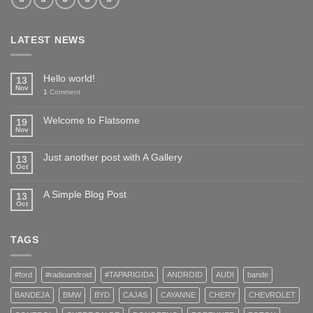
LATEST NEWS
Hello world!
13
Nov
1
Comment
Welcome to Flatsome
19
Nov
Just another post with A Gallery
13
Oct
A Simple Blog Post
13
Oct
TAGS
#ford
#radioandroid
#TAPARIGIDA
ANDROID
AUDI
bande
BANDEJA
BMW
BYD
CAJAS
CAYANNE
CHERY
CHEVROLET