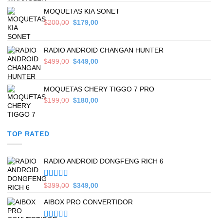
$559,00.
$449,00.
MOQUETAS KIA SONET
Original
Current
$
200,00
$
179,00
price
price
was:
is:
$200,00.
$179,00.
RADIO ANDROID CHANGAN HUNTER
Original
Current
$
499,00
$
449,00
price
price
was:
is:
$499,00.
$449,00.
MOQUETAS CHERY TIGGO 7 PRO
Original
Current
$
199,00
$
180,00
price
price
was:
is:
$199,00.
$180,00.
TOP RATED
RADIO ANDROID DONGFENG RICH 6
Valorado en
Original
Current
$
399,00
$
349,00
5.00
de 5
price
price
AIBOX PRO CONVERTIDOR
was:
is:
$399,00.
$349,00.