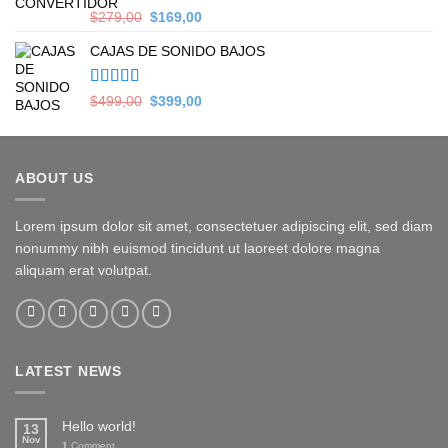
Valorado en
Original
Current
$
279,00
$
169,00
5.00
de 5
price
price
CAJAS DE SONIDO BAJOS
was:
is:
$279,00.
$169,00.
Valorado en
Original
Current
$
499,00
$
399,00
5.00
de 5
price
price
was:
is:
$499,00.
$399,00.
ABOUT US
Lorem ipsum dolor sit amet, consectetuer adipiscing elit, sed diam
nonummy nibh euismod tincidunt ut laoreet dolore magna
aliquam erat volutpat.
LATEST NEWS
Hello world!
13
Nov
1
Comment