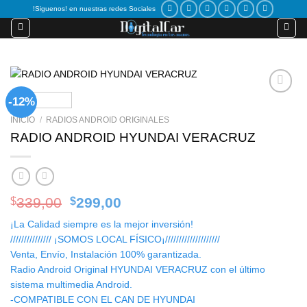
Skip
!Siguenos! en nuestras redes Sociales
to
content
-12%
Add to
wishlist
INICIO
/
RADIOS ANDROID ORIGINALES
RADIO ANDROID HYUNDAI VERACRUZ
Original
Current
339,00
299,00
$
$
price
price
¡La Calidad siempre es la mejor inversión!
was:
is:
/////////////// ¡SOMOS LOCAL FÍSICO¡////////////////////
$339,00.
$299,00.
Venta, Envío, Instalación 100% garantizada.
Radio Android Original HYUNDAI VERACRUZ con el último
sistema multimedia Android.
-COMPATIBLE CON EL CAN DE HYUNDAI