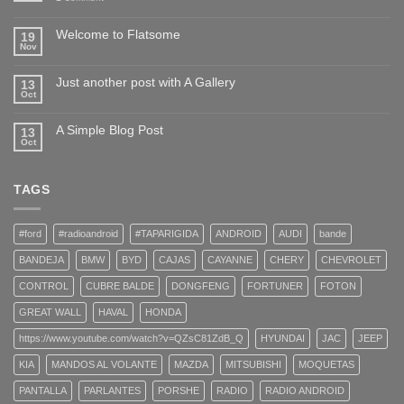
Welcome to Flatsome
19
Nov
Just another post with A Gallery
13
Oct
A Simple Blog Post
13
Oct
TAGS
#ford
#radioandroid
#TAPARIGIDA
ANDROID
AUDI
bande
BANDEJA
BMW
BYD
CAJAS
CAYANNE
CHERY
CHEVROLET
CONTROL
CUBRE BALDE
DONGFENG
FORTUNER
FOTON
GREAT WALL
HAVAL
HONDA
https://www.youtube.com/watch?v=QZsC81ZdB_Q
HYUNDAI
JAC
JEEP
KIA
MANDOS AL VOLANTE
MAZDA
MITSUBISHI
MOQUETAS
PANTALLA
PARLANTES
PORSHE
RADIO
RADIO ANDROID