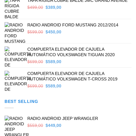
TAPA RÍGIDA CUBRE BALDE JMC GRAND AVENUE
Original
Current
$
499,00
$
389,00
price
price
was:
is:
$499,00.
$389,00.
RADIO ANDROID FORD MUSTANG 2012/2014
Original
Current
$
599,00
$
450,00
price
price
was:
is:
$599,00.
$450,00.
COMPUERTA ELEVADOR DE CAJUELA
AUTOMÁTICO VOLKSWAGEN TIGUAN 2020
Original
Current
$
699,00
$
589,00
price
price
was:
is:
COMPUERTA ELEVADOR DE CAJUELA
$699,00.
$589,00.
AUTOMÁTICO VOLKSWAGEN T-CROSS 2019
Original
Current
$
699,00
$
589,00
price
price
was:
is:
BEST SELLING
$699,00.
$589,00.
RADIO ANDROID JEEP WRANGLER
Original
Current
$
559,00
$
449,00
price
price
was:
is: