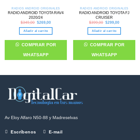
RADIOS ANDROID ORIGINALES
RADIOS ANDROID ORIGINALES
RADIO ANDROID TOYOTA RAV4
RADIO ANDROID TOYOTA FJ
2020/24
CRUISER
Original
Current
Original
Current
$
349,00
$
269,00
$
399,00
$
299,00
price
price
price
price
was:
is:
was:
is:
Añadir al carrito
Añadir al carrito
$349,00.
$269,00.
$399,00.
$299,00.
COMPRAR POR
COMPRAR POR
WHATSAPP
WHATSAPP
Av Eloy Alfaro N50-88 y Madreselvas
Escríbenos
E-mail