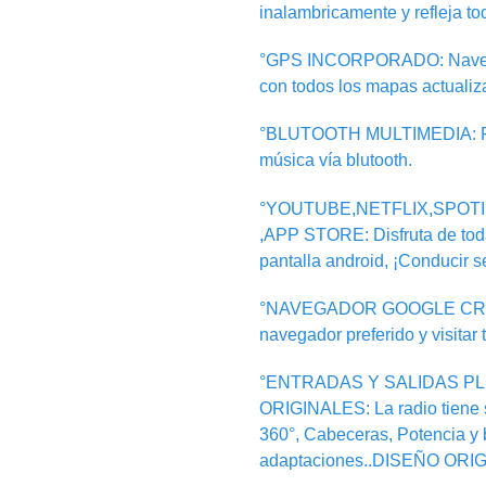
inalambricamente y refleja to
°GPS INCORPORADO: Navegaci
con todos los mapas actualiz
°BLUTOOTH MULTIMEDIA: Pue
música vía blutooth.
°YOUTUBE,NETFLIX,SPOT
,APP STORE: Disfruta de toda
pantalla android, ¡Conducir se
°NAVEGADOR GOOGLE CROMER
navegador preferido y visitar 
°ENTRADAS Y SALIDAS PL
ORIGINALES: La radio tiene 
360°, Cabeceras, Potencia y b
adaptaciones..DISEÑO ORIG