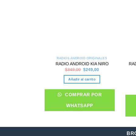
OID ORIGINALES
RADIOS ANDROID ORIGINALES
D TOYOTA YARIS
RA
RADIO ANDROID KIA NIRO
17/23
Original
Current
$
349,00
$
249,00
price
price
Original
Current
$
249,00
was:
is:
price
price
Añadir al carrito
$349,00.
$249,00.
was:
is:
al carrito
$329,00.
$249,00.
COMPRAR POR
RAR POR
WHATSAPP
SAPP
BR