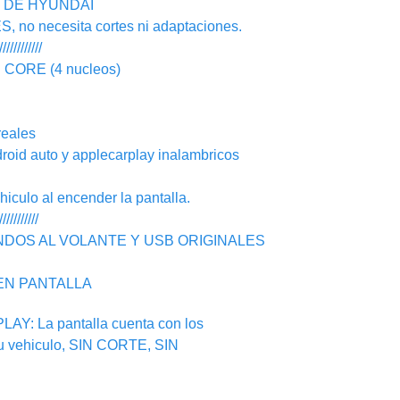
N DE HYUNDAI
o necesita cortes ni adaptaciones.
////////////
ORE (4 nucleos)
eales
d auto y applecarplay inalambricos
ulo al encender la pantalla.
///////////
NDOS AL VOLANTE Y USB ORIGINALES
EN PANTALLA
: La pantalla cuenta con los
su vehiculo, SIN CORTE, SIN