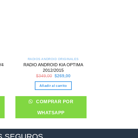
RADIOS ANDROID ORIGINALES
V4
RADIO ANDROID KIA OPTIMA
2012/2015
nt
Original
Current
$
349,00
$
269,00
price
price
was:
is:
Añadir al carrito
00.
$349,00.
$269,00.
COMPRAR POR
WHATSAPP
S SEGUROS