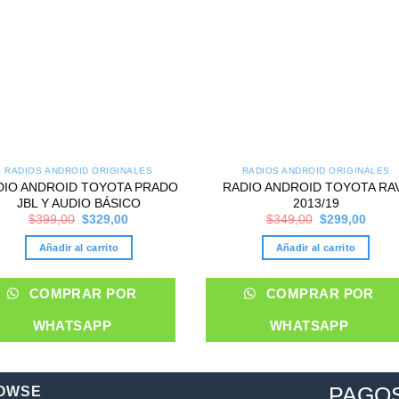
RADIOS ANDROID ORIGINALES
RADIOS ANDROID ORIGINALES
DIO ANDROID TOYOTA PRADO
RADIO ANDROID TOYOTA RA
JBL Y AUDIO BÁSICO
2013/19
Original
Current
Original
Curre
$
399,00
$
329,00
$
349,00
$
299,00
price
price
price
price
was:
is:
was:
is:
Añadir al carrito
Añadir al carrito
$399,00.
$329,00.
$349,00.
$299,
COMPRAR POR
COMPRAR POR
WHATSAPP
WHATSAPP
PAGO
OWSE