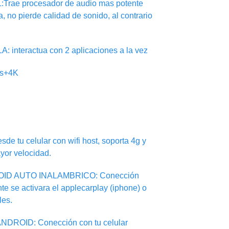
ae procesador de audio mas potente
ca, no pierde calidad de sonido, al contrario
nteractua con 2 aplicaciones a la vez
ps+4K
sde tu celular con wifi host, soporta 4g y
yor velocidad.
ID AUTO INALAMBRICO: Conección
te se activara el applecarplay (iphone) o
les.
DROID: Conección con tu celular