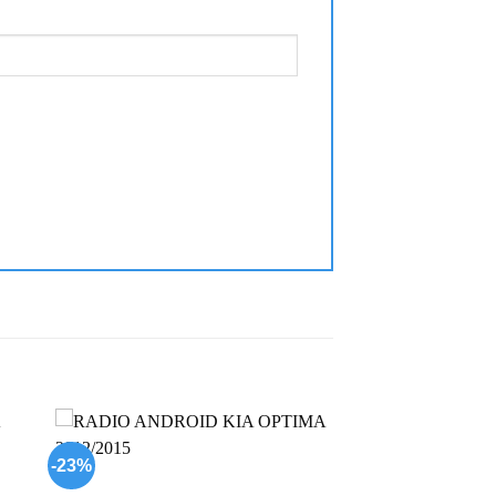
-23%
 to
Add to
list
wishlist