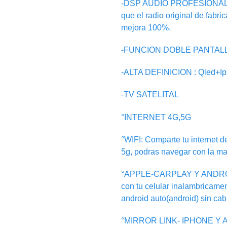
-DSP AUDIO PROFESIONAL:Tr
que el radio original de fabri
mejora 100%.
-FUNCION DOBLE PANTALLA: i
-ALTA DEFINICION : Qled+I
-TV SATELITAL
°INTERNET 4G,5G
°WIFI: Comparte tu internet de
5g, podras navegar con la ma
°APPLE-CARPLAY Y ANDRO
con tu celular inalambricamen
android auto(android) sin cab
°MIRROR LINK- IPHONE Y AN