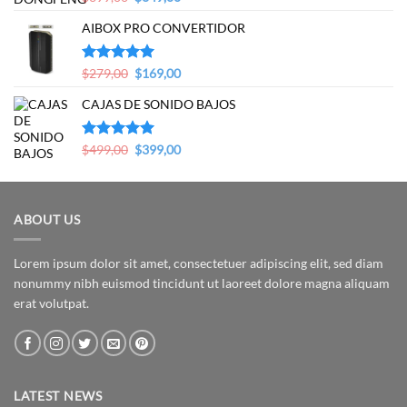
5.00
de 5
price
price
AIBOX PRO CONVERTIDOR
was:
is:
$399,00.
$349,00.
Original
Current
Valorado en
$
279,00
$
169,00
5.00
de 5
price
price
CAJAS DE SONIDO BAJOS
was:
is:
$279,00.
$169,00.
Original
Current
Valorado en
$
499,00
$
399,00
5.00
de 5
price
price
was:
is:
$499,00.
$399,00.
ABOUT US
Lorem ipsum dolor sit amet, consectetuer adipiscing elit, sed diam
nonummy nibh euismod tincidunt ut laoreet dolore magna aliquam
erat volutpat.
LATEST NEWS