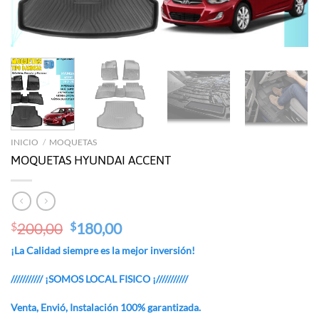
INICIO
/
MOQUETAS
MOQUETAS HYUNDAI ACCENT
Original
Current
200,00
180,00
$
$
price
price
¡La Calidad siempre es la mejor inversión!
was:
is:
$200,00.
$180,00.
/////////// ¡SOMOS LOCAL FISICO ¡///////////
Venta, Envió, Instalación 100% garantizada.