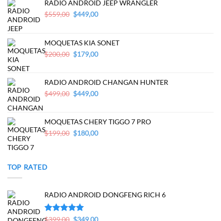
RADIO ANDROID JEEP WRANGLER
Original
Current
$
559,00
$
449,00
price
price
was:
is:
$559,00.
$449,00.
MOQUETAS KIA SONET
Original
Current
$
200,00
$
179,00
price
price
was:
is:
$200,00.
$179,00.
RADIO ANDROID CHANGAN HUNTER
Original
Current
$
499,00
$
449,00
price
price
was:
is:
$499,00.
$449,00.
MOQUETAS CHERY TIGGO 7 PRO
Original
Current
$
199,00
$
180,00
price
price
was:
is:
$199,00.
$180,00.
TOP RATED
RADIO ANDROID DONGFENG RICH 6
Original
Current
Valorado en
$
399,00
$
349,00