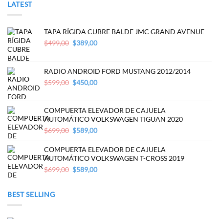
LATEST
TAPA RÍGIDA CUBRE BALDE JMC GRAND AVENUE
Original
Current
$
499,00
$
389,00
price
price
was:
is:
$499,00.
$389,00.
RADIO ANDROID FORD MUSTANG 2012/2014
Original
Current
$
599,00
$
450,00
price
price
was:
is:
$599,00.
$450,00.
COMPUERTA ELEVADOR DE CAJUELA
AUTOMÁTICO VOLKSWAGEN TIGUAN 2020
Original
Current
$
699,00
$
589,00
price
price
was:
is:
COMPUERTA ELEVADOR DE CAJUELA
$699,00.
$589,00.
AUTOMÁTICO VOLKSWAGEN T-CROSS 2019
Original
Current
$
699,00
$
589,00
price
price
was:
is:
BEST SELLING
$699,00.
$589,00.