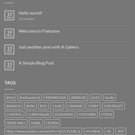
Hello world!
13
Nov
1
Comment
Welcome to Flatsome
19
Nov
Just another post with A Gallery
13
Oct
A Simple Blog Post
13
Oct
TAGS
#ford
#radioandroid
#TAPARIGIDA
ANDROID
AUDI
bande
BANDEJA
BMW
BYD
CAJAS
CAYANNE
CHERY
CHEVROLET
CONTROL
CUBRE BALDE
DONGFENG
FORTUNER
FOTON
GREAT WALL
HAVAL
HONDA
https://www.youtube.com/watch?v=QZsC81ZdB_Q
HYUNDAI
JAC
JEEP