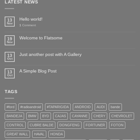
LATEST NEWS
Hello world!
13
Nov
1
Comment
Welcome to Flatsome
19
Nov
Just another post with A Gallery
13
Oct
A Simple Blog Post
13
Oct
TAGS
#ford
#radioandroid
#TAPARIGIDA
ANDROID
AUDI
bande
BANDEJA
BMW
BYD
CAJAS
CAYANNE
CHERY
CHEVROLET
CONTROL
CUBRE BALDE
DONGFENG
FORTUNER
FOTON
GREAT WALL
HAVAL
HONDA