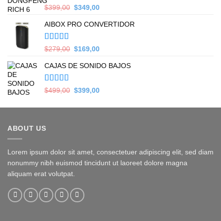
Valorado en
Original
Current
$
399,00
$
349,00
5.00
de 5
price
price
AIBOX PRO CONVERTIDOR
was:
is:
$399,00.
$349,00.
Valorado en
Original
Current
$
279,00
$
169,00
5.00
de 5
price
price
CAJAS DE SONIDO BAJOS
was:
is:
$279,00.
$169,00.
Valorado en
Original
Current
$
499,00
$
399,00
5.00
de 5
price
price
was:
is:
$499,00.
$399,00.
ABOUT US
Lorem ipsum dolor sit amet, consectetuer adipiscing elit, sed diam
nonummy nibh euismod tincidunt ut laoreet dolore magna
aliquam erat volutpat.