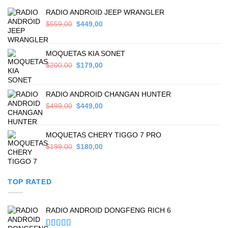
RADIO ANDROID JEEP WRANGLER
Original
Current
$
559,00
$
449,00
price
price
was:
is:
$559,00.
$449,00.
MOQUETAS KIA SONET
Original
Current
$
200,00
$
179,00
price
price
was:
is:
$200,00.
$179,00.
RADIO ANDROID CHANGAN HUNTER
Original
Current
$
499,00
$
449,00
price
price
was:
is:
$499,00.
$449,00.
MOQUETAS CHERY TIGGO 7 PRO
Original
Current
$
199,00
$
180,00
price
price
was:
is:
$199,00.
$180,00.
TOP RATED
RADIO ANDROID DONGFENG RICH 6