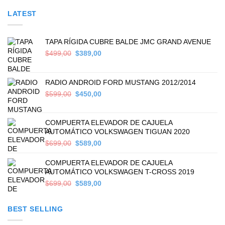
LATEST
TAPA RÍGIDA CUBRE BALDE JMC GRAND AVENUE
Original
Current
$
499,00
$
389,00
price
price
was:
is:
$499,00.
$389,00.
RADIO ANDROID FORD MUSTANG 2012/2014
Original
Current
$
599,00
$
450,00
price
price
was:
is:
$599,00.
$450,00.
COMPUERTA ELEVADOR DE CAJUELA
AUTOMÁTICO VOLKSWAGEN TIGUAN 2020
Original
Current
$
699,00
$
589,00
price
price
was:
is:
COMPUERTA ELEVADOR DE CAJUELA
$699,00.
$589,00.
AUTOMÁTICO VOLKSWAGEN T-CROSS 2019
Original
Current
$
699,00
$
589,00
price
price
was:
is:
BEST SELLING
$699,00.
$589,00.