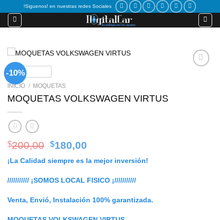
Skip
!Siguenos! en nuestras redes Sociales
to
content
-10%
Add to
wishlist
INICIO
/
MOQUETAS
MOQUETAS VOLKSWAGEN VIRTUS
Original
Current
200,00
180,00
$
$
price
price
¡La Calidad siempre es la mejor inversión!
was:
is:
$200,00.
$180,00.
/////////// ¡SOMOS LOCAL FISICO ¡///////////
Venta, Envió, Instalación 100% garantizada.
MOQUETAS VOLKSWAGEN VIRTUS