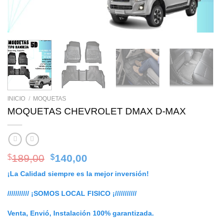
INICIO
/
MOQUETAS
MOQUETAS CHEVROLET DMAX D-MAX
Original
Current
189,00
140,00
$
$
price
price
¡La Calidad siempre es la mejor inversión!
was:
is:
$189,00.
$140,00.
/////////// ¡SOMOS LOCAL FISICO ¡///////////
Venta, Envió, Instalación 100% garantizada.