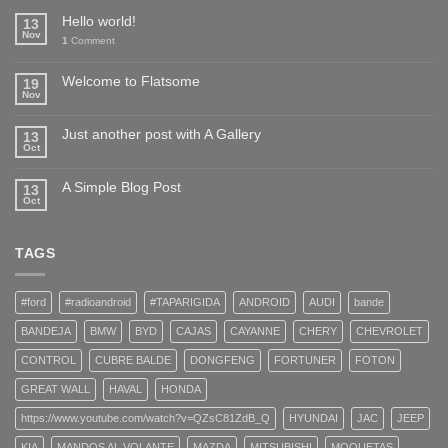
Hello world!
13
Nov
1
Comment
Welcome to Flatsome
19
Nov
Just another post with A Gallery
13
Oct
A Simple Blog Post
13
Oct
TAGS
#ford
#radioandroid
#TAPARIGIDA
ANDROID
AUDI
bande
BANDEJA
BMW
BYD
CAJAS
CAYANNE
CHERY
CHEVROLET
CONTROL
CUBRE BALDE
DONGFENG
FORTUNER
FOTON
GREAT WALL
HAVAL
HONDA
https://www.youtube.com/watch?v=QZsC81ZdB_Q
HYUNDAI
JAC
JEEP
KIA
MANDOS AL VOLANTE
MAZDA
MITSUBISHI
MOQUETAS