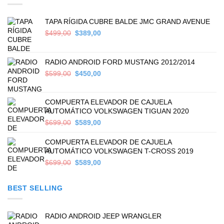
TAPA RÍGIDA CUBRE BALDE JMC GRAND AVENUE
Original
Current
$
499,00
$
389,00
price
price
was:
is:
$499,00.
$389,00.
RADIO ANDROID FORD MUSTANG 2012/2014
Original
Current
$
599,00
$
450,00
price
price
was:
is:
$599,00.
$450,00.
COMPUERTA ELEVADOR DE CAJUELA
AUTOMÁTICO VOLKSWAGEN TIGUAN 2020
Original
Current
$
699,00
$
589,00
price
price
was:
is:
COMPUERTA ELEVADOR DE CAJUELA
$699,00.
$589,00.
AUTOMÁTICO VOLKSWAGEN T-CROSS 2019
Original
Current
$
699,00
$
589,00
price
price
was:
is:
BEST SELLING
$699,00.
$589,00.
RADIO ANDROID JEEP WRANGLER