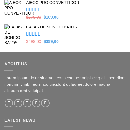
AIBOX PRO CONVERTIDOR
was:
is:
$399,00.
$349,00.
Valorado en
Original
Current
$
279,00
$
169,00
5.00
de 5
price
price
CAJAS DE SONIDO BAJOS
was:
is:
$279,00.
$169,00.
Valorado en
Original
Current
$
499,00
$
399,00
5.00
de 5
price
price
was:
is:
$499,00.
$399,00.
ABOUT US
Lorem ipsum dolor sit amet, consectetuer adipiscing elit, sed diam
nonummy nibh euismod tincidunt ut laoreet dolore magna
aliquam erat volutpat.
LATEST NEWS