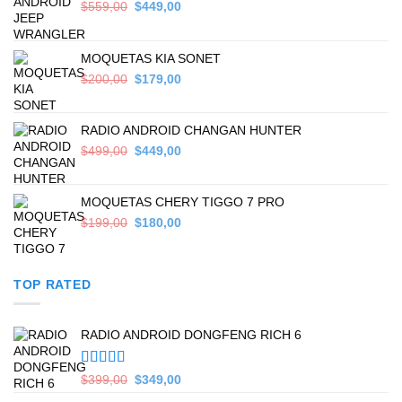
Original
Current
$
559,00
$
449,00
price
price
was:
is:
$559,00.
$449,00.
MOQUETAS KIA SONET
Original
Current
$
200,00
$
179,00
price
price
was:
is:
$200,00.
$179,00.
RADIO ANDROID CHANGAN HUNTER
Original
Current
$
499,00
$
449,00
price
price
was:
is:
$499,00.
$449,00.
MOQUETAS CHERY TIGGO 7 PRO
Original
Current
$
199,00
$
180,00
price
price
was:
is:
$199,00.
$180,00.
TOP RATED
RADIO ANDROID DONGFENG RICH 6
Valorado en
Original
Current
$
399,00
$
349,00
5.00
de 5
price
price