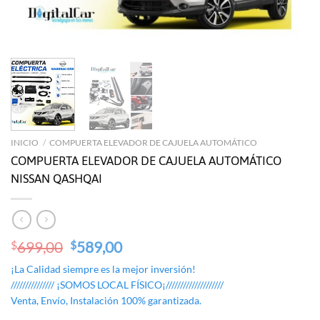
INICIO
/
COMPUERTA ELEVADOR DE CAJUELA AUTOMÁTICO
COMPUERTA ELEVADOR DE CAJUELA AUTOMÁTICO
NISSAN QASHQAI
Original
Current
699,00
589,00
$
$
price
price
¡La Calidad siempre es la mejor inversión!
was:
is:
/////////////// ¡SOMOS LOCAL FÍSICO¡////////////////////
$699,00.
$589,00.
Venta, Envío, Instalación 100% garantizada.