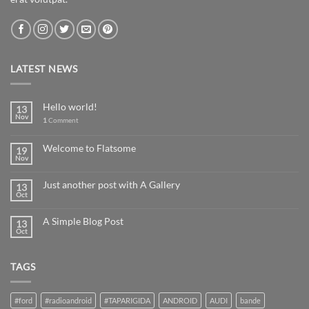
LATEST NEWS
Hello world!
13
Nov
1
Comment
Welcome to Flatsome
19
Nov
Just another post with A Gallery
13
Oct
A Simple Blog Post
13
Oct
TAGS
#ford
#radioandroid
#TAPARIGIDA
ANDROID
AUDI
bande