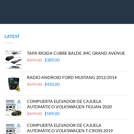
LATEST
TAPA RÍGIDA CUBRE BALDE JMC GRAND AVENUE
Original
Current
$
499,00
$
389,00
price
price
was:
is:
$499,00.
$389,00.
RADIO ANDROID FORD MUSTANG 2012/2014
Original
Current
$
599,00
$
450,00
price
price
was:
is:
$599,00.
$450,00.
COMPUERTA ELEVADOR DE CAJUELA
AUTOMÁTICO VOLKSWAGEN TIGUAN 2020
Original
Current
$
699,00
$
589,00
price
price
was:
is:
COMPUERTA ELEVADOR DE CAJUELA
$699,00.
$589,00.
AUTOMÁTICO VOLKSWAGEN T-CROSS 2019