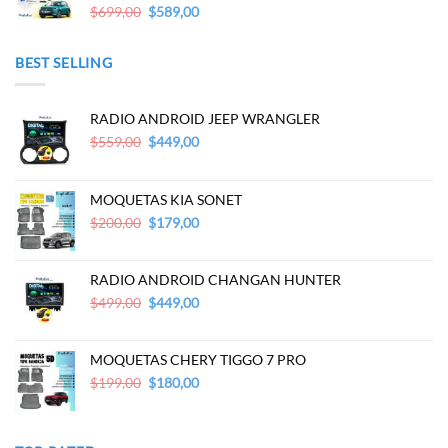
Original
Current
$
699,00
$
589,00
price
price
was:
is:
BEST SELLING
$699,00.
$589,00.
RADIO ANDROID JEEP WRANGLER
Original
Current
$
559,00
$
449,00
price
price
was:
is:
$559,00.
$449,00.
MOQUETAS KIA SONET
Original
Current
$
200,00
$
179,00
price
price
was:
is:
$200,00.
$179,00.
RADIO ANDROID CHANGAN HUNTER
Original
Current
$
499,00
$
449,00
price
price
was:
is:
$499,00.
$449,00.
MOQUETAS CHERY TIGGO 7 PRO
Original
Current
$
199,00
$
180,00
price
price
was:
is:
$199,00.
$180,00.