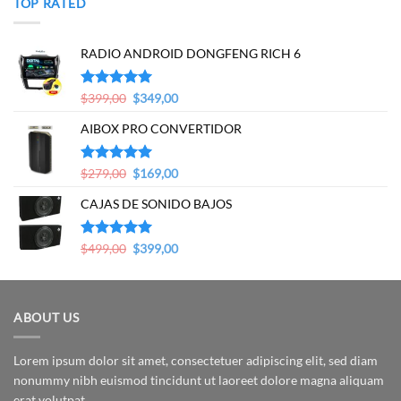
TOP RATED
RADIO ANDROID DONGFENG RICH 6
Original
Current
Valorado en
$
399,00
$
349,00
5.00
de 5
price
price
AIBOX PRO CONVERTIDOR
was:
is:
$399,00.
$349,00.
Original
Current
Valorado en
$
279,00
$
169,00
5.00
de 5
price
price
CAJAS DE SONIDO BAJOS
was:
is:
$279,00.
$169,00.
Original
Current
Valorado en
$
499,00
$
399,00
5.00
de 5
price
price
was:
is:
$499,00.
$399,00.
ABOUT US
Lorem ipsum dolor sit amet, consectetuer adipiscing elit, sed diam
nonummy nibh euismod tincidunt ut laoreet dolore magna aliquam
erat volutpat.