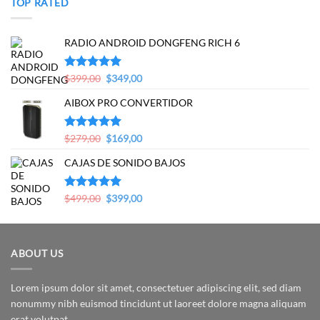
TOP RATED
RADIO ANDROID DONGFENG RICH 6
Original
Current
Valorado en
$
399,00
$
349,00
5.00
de 5
price
price
AIBOX PRO CONVERTIDOR
was:
is:
$399,00.
$349,00.
Original
Current
Valorado en
$
279,00
$
169,00
5.00
de 5
price
price
CAJAS DE SONIDO BAJOS
was:
is:
$279,00.
$169,00.
Original
Current
Valorado en
$
499,00
$
399,00
5.00
de 5
price
price
was:
is:
$499,00.
$399,00.
ABOUT US
Lorem ipsum dolor sit amet, consectetuer adipiscing elit, sed diam
nonummy nibh euismod tincidunt ut laoreet dolore magna aliquam
erat volutpat.