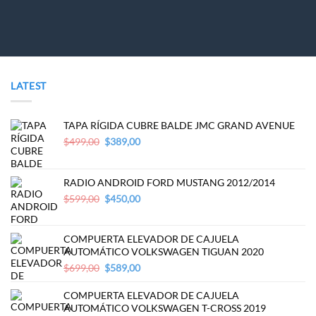
LATEST
TAPA RÍGIDA CUBRE BALDE JMC GRAND AVENUE
Original
Current
$
499,00
$
389,00
price
price
was:
is:
$499,00.
$389,00.
RADIO ANDROID FORD MUSTANG 2012/2014
Original
Current
$
599,00
$
450,00
price
price
was:
is:
$599,00.
$450,00.
COMPUERTA ELEVADOR DE CAJUELA
AUTOMÁTICO VOLKSWAGEN TIGUAN 2020
Original
Current
$
699,00
$
589,00
price
price
was:
is:
COMPUERTA ELEVADOR DE CAJUELA
$699,00.
$589,00.
AUTOMÁTICO VOLKSWAGEN T-CROSS 2019