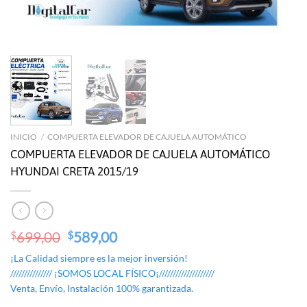
INICIO
/
COMPUERTA ELEVADOR DE CAJUELA AUTOMÁTICO
COMPUERTA ELEVADOR DE CAJUELA AUTOMÁTICO
HYUNDAI CRETA 2015/19
Original
Current
699,00
589,00
$
$
price
price
¡La Calidad siempre es la mejor inversión!
was:
is:
/////////////// ¡SOMOS LOCAL FÍSICO¡////////////////////
$699,00.
$589,00.
Venta, Envío, Instalación 100% garantizada.