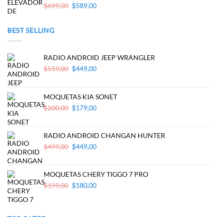
Original
Current
$
699,00
$
589,00
price
price
was:
is:
BEST SELLING
$699,00.
$589,00.
RADIO ANDROID JEEP WRANGLER
Original
Current
$
559,00
$
449,00
price
price
was:
is:
$559,00.
$449,00.
MOQUETAS KIA SONET
Original
Current
$
200,00
$
179,00
price
price
was:
is:
$200,00.
$179,00.
RADIO ANDROID CHANGAN HUNTER
Original
Current
$
499,00
$
449,00
price
price
was:
is:
$499,00.
$449,00.
MOQUETAS CHERY TIGGO 7 PRO
Original
Current
$
199,00
$
180,00
price
price
was:
is:
$199,00.
$180,00.