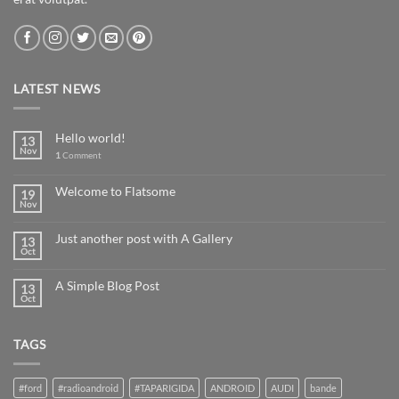
LATEST NEWS
Hello world!
13
Nov
1
Comment
Welcome to Flatsome
19
Nov
Just another post with A Gallery
13
Oct
A Simple Blog Post
13
Oct
TAGS
#ford
#radioandroid
#TAPARIGIDA
ANDROID
AUDI
bande