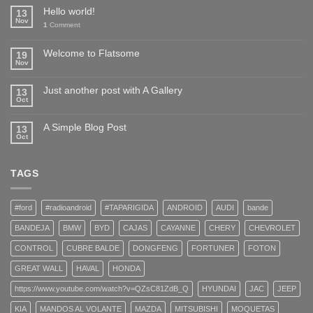
Hello world!
13
Nov
1
Comment
Welcome to Flatsome
19
Nov
Just another post with A Gallery
13
Oct
A Simple Blog Post
13
Oct
TAGS
#ford
#radioandroid
#TAPARIGIDA
ANDROID
AUDI
bande
BANDEJA
BMW
BYD
CAJAS
CAYANNE
CHERY
CHEVROLET
CONTROL
CUBRE BALDE
DONGFENG
FORTUNER
FOTON
GREAT WALL
HAVAL
HONDA
https://www.youtube.com/watch?v=QZsC81ZdB_Q
HYUNDAI
JAC
JEEP
KIA
MANDOS AL VOLANTE
MAZDA
MITSUBISHI
MOQUETAS