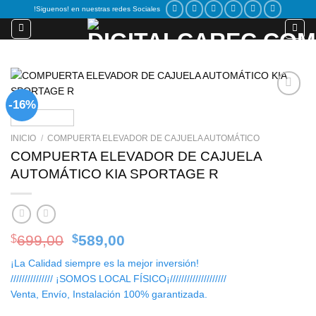
Skip
!Siguenos! en nuestras redes Sociales
to
content
-16%
Add to
wishlist
INICIO
/
COMPUERTA ELEVADOR DE CAJUELA AUTOMÁTICO
COMPUERTA ELEVADOR DE CAJUELA
AUTOMÁTICO KIA SPORTAGE R
Original
Current
699,00
589,00
$
$
price
price
¡La Calidad siempre es la mejor inversión!
was:
is:
/////////////// ¡SOMOS LOCAL FÍSICO¡////////////////////
$699,00.
$589,00.
Venta, Envío, Instalación 100% garantizada.