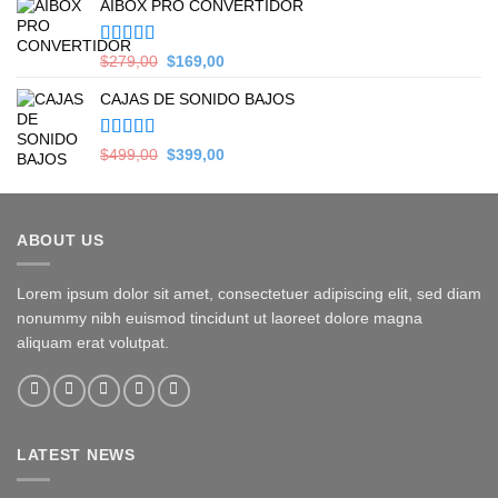
AIBOX PRO CONVERTIDOR
was:
is:
$399,00.
$349,00.
Valorado en
Original
Current
$
279,00
$
169,00
5.00
de 5
price
price
CAJAS DE SONIDO BAJOS
was:
is:
$279,00.
$169,00.
Valorado en
Original
Current
$
499,00
$
399,00
5.00
de 5
price
price
was:
is:
$499,00.
$399,00.
ABOUT US
Lorem ipsum dolor sit amet, consectetuer adipiscing elit, sed diam
nonummy nibh euismod tincidunt ut laoreet dolore magna
aliquam erat volutpat.
LATEST NEWS