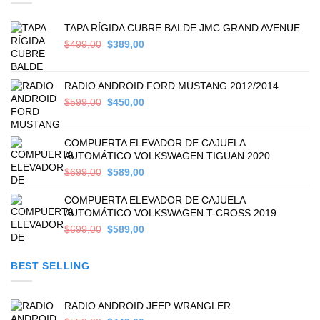
TAPA RÍGIDA CUBRE BALDE JMC GRAND AVENUE
Original
Current
$
499,00
$
389,00
price
price
was:
is:
$499,00.
$389,00.
RADIO ANDROID FORD MUSTANG 2012/2014
Original
Current
$
599,00
$
450,00
price
price
was:
is:
$599,00.
$450,00.
COMPUERTA ELEVADOR DE CAJUELA
AUTOMÁTICO VOLKSWAGEN TIGUAN 2020
Original
Current
$
699,00
$
589,00
price
price
was:
is:
COMPUERTA ELEVADOR DE CAJUELA
$699,00.
$589,00.
AUTOMÁTICO VOLKSWAGEN T-CROSS 2019
Original
Current
$
699,00
$
589,00
price
price
was:
is:
BEST SELLING
$699,00.
$589,00.
RADIO ANDROID JEEP WRANGLER