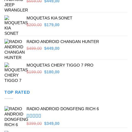
Original
Current
$
559,00
$
449,00
price
price
was:
is:
$559,00.
$449,00.
MOQUETAS KIA SONET
Original
Current
$
200,00
$
179,00
price
price
was:
is:
$200,00.
$179,00.
RADIO ANDROID CHANGAN HUNTER
Original
Current
$
499,00
$
449,00
price
price
was:
is:
$499,00.
$449,00.
MOQUETAS CHERY TIGGO 7 PRO
Original
Current
$
199,00
$
180,00
price
price
was:
is:
$199,00.
$180,00.
TOP RATED
RADIO ANDROID DONGFENG RICH 6
Valorado en
Original
Current
$
399,00
$
349,00
5.00
de 5
price
price