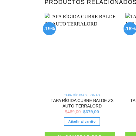
PRODUCTOS RELACIONADO
-19%
-18%
Add to
wishlist
TAPA RÍGIDA Y LONAS
TAPA RÍGIDA CUBRE BALDE ZX
TA
AUTO TERRALORD
Original
Current
$
469,00
$
379,00
price
price
was:
is:
Añadir al carrito
$469,00.
$379,00.