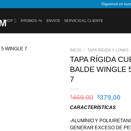
!Siguenos! en nue
SHOP
PROMOS -%
ENVIOS
SERVICIO AL CLIENTE
INICIO
/
TAPA RÍGIDA Y LONAS
TAPA RÍGIDA C
Add to
BALDE WINGLE 
wishlist
7
Original
Cur
$
469,00
$
379,00
price
pri
CARACTERÍSTICAS
was:
is:
$469,00.
$37
-ALUMÍNIO Y POLIURETANO
GENERAR EXCESO DE PE