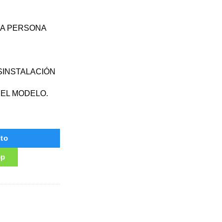
NA PERSONA
ESINSTALACIÓN
 EL MODELO.
NGLE 5 WINGLE 7 cantidad
ito
pp