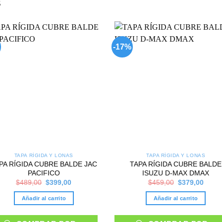
S
-17%
Add to
Add
wishlist
wish
TAPA RÍGIDA Y LONAS
TAPA RÍGIDA Y LONAS
PA RÍGIDA CUBRE BALDE JAC
TAPA RÍGIDA CUBRE BALDE
PACIFICO
ISUZU D-MAX DMAX
Original
Current
Original
Curre
$
489,00
$
399,00
$
459,00
$
379,00
price
price
price
price
was:
is:
was:
is:
Añadir al carrito
Añadir al carrito
$489,00.
$399,00.
$459,00.
$379,