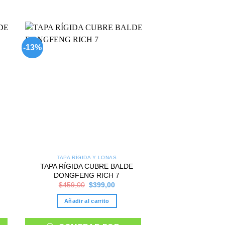
-13%
-16%
 to
Add to
list
wishlist
TAPA RÍGIDA Y LONAS
TAPA RÍGID
TAPA RÍGIDA CUBRE BALDE
TAPA RÍGIDA CU
DONGFENG RICH 7
T6 
nt
Original
Current
$
459,00
$
399,00
$
449,00
price
price
was:
is:
Añadir al carrito
Añadir al 
00.
$459,00.
$399,00.