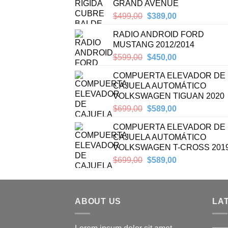
GRAND AVENUE
Original
Current
$
499,00
$
389,00
price
price
RADIO ANDROID FORD
was:
is:
MUSTANG 2012/2014
$499,00.
$389,00.
Original
Current
$
599,00
$
450,00
price
price
COMPUERTA ELEVADOR DE
was:
is:
CAJUELA AUTOMÁTICO
$599,00.
$450,00.
VOLKSWAGEN TIGUAN 2020
Original
Current
$
699,00
$
589,00
price
price
COMPUERTA ELEVADOR DE
was:
is:
CAJUELA AUTOMÁTICO
$699,00.
$589,00.
VOLKSWAGEN T-CROSS 201
Original
Current
$
699,00
$
589,00
price
price
was:
is:
$699,00.
$589,00.
ABOUT US
LA