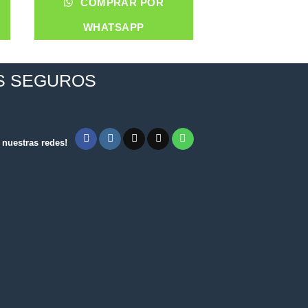
COMPRAR POR
COMPRA
WHATSAPP
WHATS
S SEGUROS
nuestras redes!