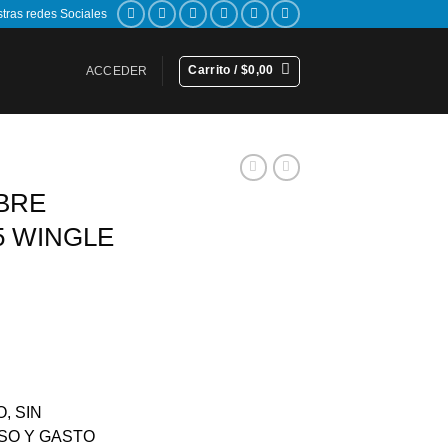
stras redes Sociales
Carrito /
$
0,00
ACCEDER
UBRE
5 WINGLE
rent
ce
9,00.
, SIN
SO Y GASTO