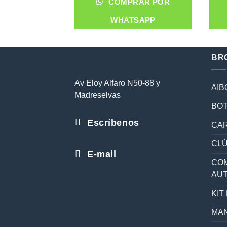
COMPRAR POR
WHATSAPP
BR
Av Eloy Alfaro N50-88 y
AIB
Madreselvas
BOT
Escríbenos
CAR
CL
E-mail
COM
AU
KIT
MAN