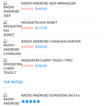
RADIO ANDROID JEEP WRANGLER
Original
Current
$
559,00
$
449,00
price
price
was:
is:
$559,00.
$449,00.
MOQUETAS KIA SONET
Original
Current
$
200,00
$
179,00
price
price
was:
is:
$200,00.
$179,00.
RADIO ANDROID CHANGAN HUNTER
Original
Current
$
499,00
$
449,00
price
price
was:
is:
$499,00.
$449,00.
MOQUETAS CHERY TIGGO 7 PRO
Original
Current
$
199,00
$
180,00
price
price
was:
is:
$199,00.
$180,00.
TOP RATED
RADIO ANDROID DONGFENG RICH 6