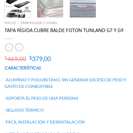
INICIO
/
TAPA RÍGIDA Y LONAS
TAPA RÍGIDA CUBRE BALDE FOTON TUNLAND G7 Y G9
Original
Current
469,00
379,00
$
$
price
price
CARACTERÍSTICAS
was:
is:
$469,00.
$379,00.
-ALUMÍNIO Y POLIURETANO, SIN GENERAR EXCESO DE PESO Y
GASTO DE CONBUSTIBLE
-SOPORTA EL PESO DE UNA PERSONA
-SELLADO TÉRMICO
-FÁCIL INSTALACIÓN Y DESINSTALACIÓN