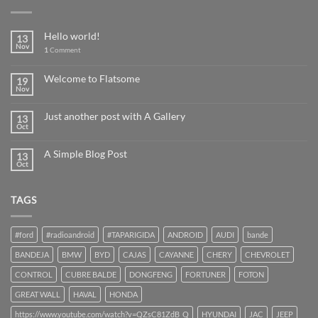
Hello world!
13
Nov
1
Comment
Welcome to Flatsome
19
Nov
Just another post with A Gallery
13
Oct
A Simple Blog Post
13
Oct
TAGS
#ford
#radioandroid
#TAPARIGIDA
ANDROID
AUDI
bande
BANDEJA
BMW
BYD
CAJAS
CAYANNE
CHERY
CHEVROLET
CONTROL
CUBRE BALDE
DONGFENG
FORTUNER
FOTON
GREAT WALL
HAVAL
HONDA
https://www.youtube.com/watch?v=QZsC81ZdB_Q
HYUNDAI
JAC
JEEP