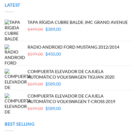
LATEST
TAPA RÍGIDA CUBRE BALDE JMC GRAND AVENUE
Original
Current
$
499,00
$
389,00
price
price
was:
is:
$499,00.
$389,00.
RADIO ANDROID FORD MUSTANG 2012/2014
Original
Current
$
599,00
$
450,00
price
price
was:
is:
$599,00.
$450,00.
COMPUERTA ELEVADOR DE CAJUELA
AUTOMÁTICO VOLKSWAGEN TIGUAN 2020
Original
Current
$
699,00
$
589,00
price
price
was:
is:
COMPUERTA ELEVADOR DE CAJUELA
$699,00.
$589,00.
AUTOMÁTICO VOLKSWAGEN T-CROSS 2019
Original
Current
$
699,00
$
589,00
price
price
was:
is:
BEST SELLING
$699,00.
$589,00.