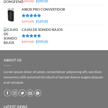
Original
Current
Valorado en
$
399,00
$
349,00
5.00
de 5
price
price
AIBOX PRO CONVERTIDOR
was:
is:
$399,00.
$349,00.
Original
Current
Valorado en
$
279,00
$
169,00
5.00
de 5
price
price
CAJAS DE SONIDO BAJOS
was:
is:
$279,00.
$169,00.
Original
Current
Valorado en
$
499,00
$
399,00
5.00
de 5
price
price
was:
is:
$499,00.
$399,00.
ABOUT US
Lorem ipsum dolor sit amet, consectetuer adipiscing elit, sed diam
nonummy nibh euismod tincidunt ut laoreet dolore magna aliquam
erat volutpat.
LATEST NEWS