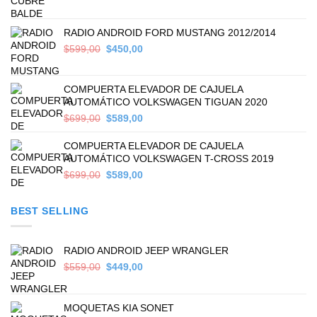
price
price
was:
is:
$499,00.
$389,00.
RADIO ANDROID FORD MUSTANG 2012/2014
Original
Current
$
599,00
$
450,00
price
price
was:
is:
$599,00.
$450,00.
COMPUERTA ELEVADOR DE CAJUELA
AUTOMÁTICO VOLKSWAGEN TIGUAN 2020
Original
Current
$
699,00
$
589,00
price
price
was:
is:
COMPUERTA ELEVADOR DE CAJUELA
$699,00.
$589,00.
AUTOMÁTICO VOLKSWAGEN T-CROSS 2019
Original
Current
$
699,00
$
589,00
price
price
was:
is:
BEST SELLING
$699,00.
$589,00.
RADIO ANDROID JEEP WRANGLER
Original
Current
$
559,00
$
449,00
price
price
was:
is:
$559,00.
$449,00.
MOQUETAS KIA SONET