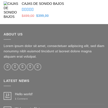
CAJAS DE SONIDO BAJOS
was:
is:
$279,00.
$169,00.
Valorado en
Original
Current
$
499,00
$
399,00
5.00
de 5
price
price
was:
is:
$499,00.
$399,00.
ABOUT US
Lorem ipsum dolor sit amet, consectetuer adipiscing elit, sed diam
nonummy nibh euismod tincidunt ut laoreet dolore magna
aliquam erat volutpat.
LATEST NEWS
Hello world!
13
Nov
1
Comment