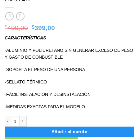
Original
Current
499,00
399,00
$
$
price
price
CARACTERÍSTICAS
was:
is:
$499,00.
$399,00.
-ALUMINIO Y POLIURETANO,SIN GENERAR EXCESO DE PESO
Y GASTO DE CONBUSTIBLE
-SOPORTA EL PESO DE UNA PERSONA
-SELLATO TÉRMICO
-FÁCIL INSTALACIÓN Y DESINSTALACIÓN
-MEDIDAS EXACTAS PARA EL MODELO.
TAPA RÍGIDA CUBRE BALDE CHANGAN HUNTER cantidad
Añadir al carrito