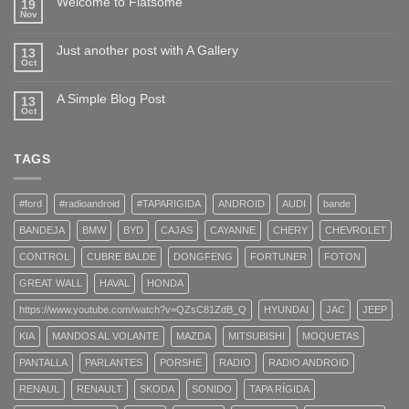
Welcome to Flatsome
19
Nov
Just another post with A Gallery
13
Oct
A Simple Blog Post
13
Oct
TAGS
#ford
#radioandroid
#TAPARIGIDA
ANDROID
AUDI
bande
BANDEJA
BMW
BYD
CAJAS
CAYANNE
CHERY
CHEVROLET
CONTROL
CUBRE BALDE
DONGFENG
FORTUNER
FOTON
GREAT WALL
HAVAL
HONDA
https://www.youtube.com/watch?v=QZsC81ZdB_Q
HYUNDAI
JAC
JEEP
KIA
MANDOS AL VOLANTE
MAZDA
MITSUBISHI
MOQUETAS
PANTALLA
PARLANTES
PORSHE
RADIO
RADIO ANDROID
RENAUL
RENAULT
SKODA
SONIDO
TAPA RÍGIDA