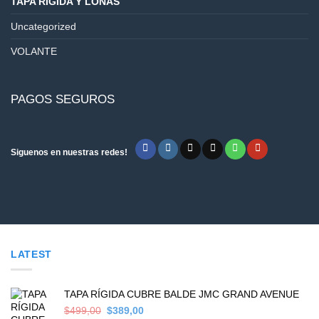
TAPA RÍGIDA Y LONAS
Uncategorized
VOLANTE
PAGOS SEGUROS
Siguenos en nuestras redes!
LATEST
TAPA RÍGIDA CUBRE BALDE JMC GRAND AVENUE
Original
Current
$
499,00
$
389,00