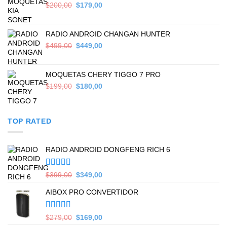
Original
Current
$
200,00
$
179,00
price
price
was:
is:
$200,00.
$179,00.
RADIO ANDROID CHANGAN HUNTER
Original
Current
$
499,00
$
449,00
price
price
was:
is:
$499,00.
$449,00.
MOQUETAS CHERY TIGGO 7 PRO
Original
Current
$
199,00
$
180,00
price
price
was:
is:
$199,00.
$180,00.
TOP RATED
RADIO ANDROID DONGFENG RICH 6
Valorado en
Original
Current
$
399,00
$
349,00
5.00
de 5
price
price
AIBOX PRO CONVERTIDOR
was:
is:
$399,00.
$349,00.
Valorado en
Original
Current
$
279,00
$
169,00
5.00
de 5
price
price