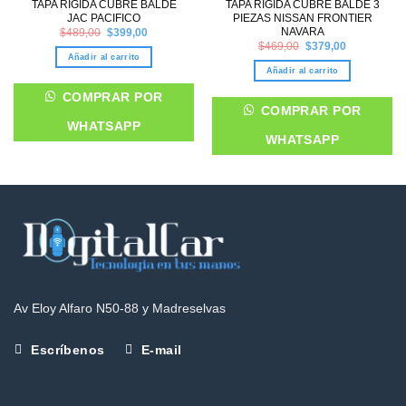
TAPA RÍGIDA CUBRE BALDE
TAPA RÍGIDA CUBRE BALDE 3
JAC PACIFICO
PIEZAS NISSAN FRONTIER
Original
Current
NAVARA
$
489,00
$
399,00
price
price
Original
Current
$
469,00
$
379,00
was:
is:
price
price
Añadir al carrito
$489,00.
$399,00.
was:
is:
Añadir al carrito
$469,00.
$379,00.
COMPRAR POR
COMPRAR POR
WHATSAPP
WHATSAPP
Av Eloy Alfaro N50-88 y Madreselvas
Escríbenos
E-mail