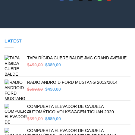
LATEST
TAPA RÍGIDA CUBRE BALDE JMC GRAND AVENUE
Original
Current
$
499,00
$
389,00
price
price
was:
is:
$499,00.
$389,00.
RADIO ANDROID FORD MUSTANG 2012/2014
Original
Current
$
599,00
$
450,00
price
price
was:
is:
$599,00.
$450,00.
COMPUERTA ELEVADOR DE CAJUELA
AUTOMÁTICO VOLKSWAGEN TIGUAN 2020
Original
Current
$
699,00
$
589,00
price
price
was:
is:
COMPUERTA ELEVADOR DE CAJUELA
$699,00.
$589,00.