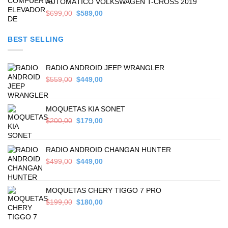
AUTOMÁTICO VOLKSWAGEN T-CROSS 2019
Original
Current
$
699,00
$
589,00
price
price
was:
is:
BEST SELLING
$699,00.
$589,00.
RADIO ANDROID JEEP WRANGLER
Original
Current
$
559,00
$
449,00
price
price
was:
is:
$559,00.
$449,00.
MOQUETAS KIA SONET
Original
Current
$
200,00
$
179,00
price
price
was:
is:
$200,00.
$179,00.
RADIO ANDROID CHANGAN HUNTER
Original
Current
$
499,00
$
449,00
price
price
was:
is:
$499,00.
$449,00.
MOQUETAS CHERY TIGGO 7 PRO
Original
Current
$
199,00
$
180,00
price
price
was:
is: