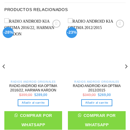
PRODUCTOS RELACIONADOS
Add to
Add to
-28%
-23%
wishlist
wishlist
RADIOS ANDROID ORIGINALES
RADIOS ANDROID ORIGINALES
RADIO ANDROID KIA OPTIMA
RADIO ANDROID KIA OPTIMA
2016/22, HARMAN KARDON
2012/2015
Original
Current
Original
Current
$
399,00
$
289,00
$
349,00
$
269,00
price
price
price
price
was:
is:
was:
is:
Añadir al carrito
Añadir al carrito
$399,00.
$289,00.
$349,00.
$269,00.
COMPRAR POR
COMPRAR POR
WHATSAPP
WHATSAPP