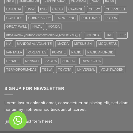
#ford
#radioandroid
#TAPARIGIDA
ANDROID
AUDI
bande
BANDEJA
BMW
BYD
CAJAS
CAYANNE
CHERY
CHEVROLET
CONTROL
CUBRE BALDE
DONGFENG
FORTUNER
FOTON
GREAT WALL
HAVAL
HONDA
https://www.youtube.com/watch?v=QZsC81ZdB_Q
HYUNDAI
JAC
JEEP
KIA
MANDOS AL VOLANTE
MAZDA
MITSUBISHI
MOQUETAS
PANTALLA
PARLANTES
PORSHE
RADIO
RADIO ANDROID
RENAUL
RENAULT
SKODA
SONIDO
TAPA RÍGIDA
TERMOFORMADAS
TESLA
TOYOTA
UNIVERSAL
VOLKSWAGEN
SIGNUP FOR NEWSLETTER
Lorem ipsum dolor sit amet, consectetuer adipiscing elit, sed diam
nonummy nibh euismod tincidunt ut laoreet.
(insert contact form here)