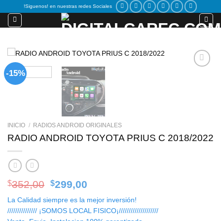
Skip
!Siguenos! en nuestras redes Sociales
to
content
-15%
Add to
wishlist
INICIO
/
RADIOS ANDROID ORIGINALES
RADIO ANDROID TOYOTA PRIUS C 2018/2022
Original
Current
352,00
299,00
$
$
price
price
La Calidad siempre es la mejor inversión!
was:
is:
/////////////// ¡SOMOS LOCAL FISICO¡////////////////////
$352,00.
$299,00.