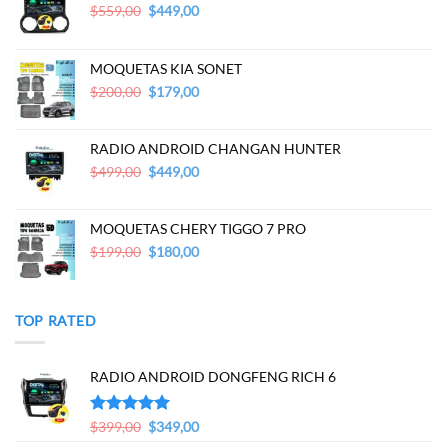
Original
Current
$
559,00
$
449,00
price
price
was:
is:
$559,00.
$449,00.
MOQUETAS KIA SONET
Original
Current
$
200,00
$
179,00
price
price
was:
is:
$200,00.
$179,00.
RADIO ANDROID CHANGAN HUNTER
Original
Current
$
499,00
$
449,00
price
price
was:
is:
$499,00.
$449,00.
MOQUETAS CHERY TIGGO 7 PRO
Original
Current
$
199,00
$
180,00
price
price
was:
is:
$199,00.
$180,00.
TOP RATED
RADIO ANDROID DONGFENG RICH 6
Original
Current
Valorado en
$
399,00
$
349,00
5.00
de 5
price
price