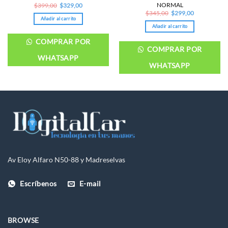
NORMAL
Original
Current
$
399,00
$
329,00
price
price
Original
Current
$
345,00
$
299,00
was:
is:
price
price
Añadir al carrito
$399,00.
$329,00.
was:
is:
Añadir al carrito
$345,00.
$299,00.
COMPRAR POR
COMPRAR POR
WHATSAPP
WHATSAPP
Av Eloy Alfaro N50-88 y Madreselvas
Escríbenos
E-mail
BROWSE