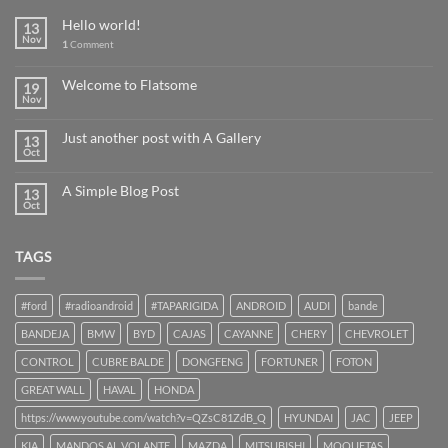
Hello world!
13
Nov
1
Comment
Welcome to Flatsome
19
Nov
Just another post with A Gallery
13
Oct
A Simple Blog Post
13
Oct
TAGS
#ford
#radioandroid
#TAPARIGIDA
ANDROID
AUDI
bande
BANDEJA
BMW
BYD
CAJAS
CAYANNE
CHERY
CHEVROLET
CONTROL
CUBRE BALDE
DONGFENG
FORTUNER
FOTON
GREAT WALL
HAVAL
HONDA
https://www.youtube.com/watch?v=QZsC81ZdB_Q
HYUNDAI
JAC
JEEP
KIA
MANDOS AL VOLANTE
MAZDA
MITSUBISHI
MOQUETAS