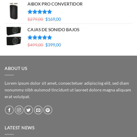
AIBOX PRO CONVERTIDOR
was:
is:
$399,00.
$349,00.
Original
Current
Valorado en
$
279,00
$
169,00
5.00
de 5
price
price
CAJAS DE SONIDO BAJOS
was:
is:
$279,00.
$169,00.
Original
Current
Valorado en
$
499,00
$
399,00
5.00
de 5
price
price
was:
is:
$499,00.
$399,00.
ABOUT US
Lorem ipsum dolor sit amet, consectetuer adipiscing elit, sed diam
nonummy nibh euismod tincidunt ut laoreet dolore magna aliquam
erat volutpat.
LATEST NEWS