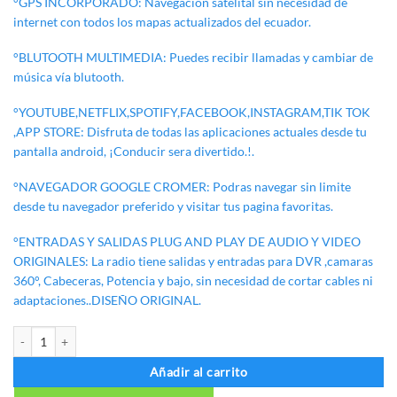
°GPS INCORPORADO: Navegacion satelital sin necesidad de
internet con todos los mapas actualizados del ecuador.
°BLUTOOTH MULTIMEDIA: Puedes recibir llamadas y cambiar de
música vía blutooth.
°YOUTUBE,NETFLIX,SPOTIFY,FACEBOOK,INSTAGRAM,TIK TOK
,APP STORE: Disfruta de todas las aplicaciones actuales desde tu
pantalla android, ¡Conducir sera divertido.!.
°NAVEGADOR GOOGLE CROMER: Podras navegar sin limite
desde tu navegador preferido y visitar tus pagina favoritas.
°ENTRADAS Y SALIDAS PLUG AND PLAY DE AUDIO Y VIDEO
ORIGINALES: La radio tiene salidas y entradas para DVR ,camaras
360°, Cabeceras, Potencia y bajo, sin necesidad de cortar cables ni
adaptaciones..DISEÑO ORIGINAL.
RADIO ANDROID MITSUBISHI ASX cantidad
Añadir al carrito