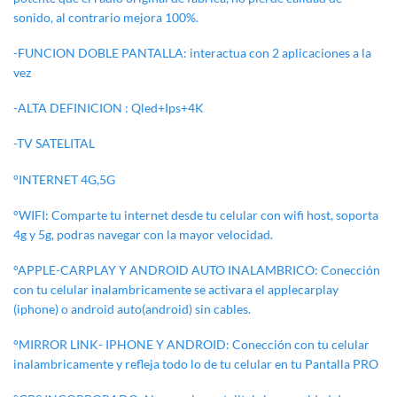
sonido, al contrario mejora 100%.
-FUNCION DOBLE PANTALLA: interactua con 2 aplicaciones a la
vez
-ALTA DEFINICION : Qled+Ips+4K
-TV SATELITAL
°INTERNET 4G,5G
°WIFI: Comparte tu internet desde tu celular con wifi host, soporta
4g y 5g, podras navegar con la mayor velocidad.
°APPLE-CARPLAY Y ANDROID AUTO INALAMBRICO: Conección
con tu celular inalambricamente se activara el applecarplay
(iphone) o android auto(android) sin cables.
°MIRROR LINK- IPHONE Y ANDROID: Conección con tu celular
inalambricamente y refleja todo lo de tu celular en tu Pantalla PRO