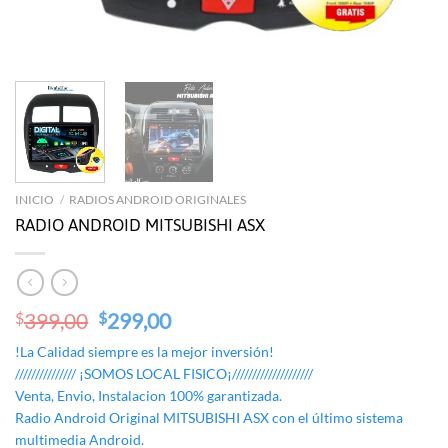
INICIO
/
RADIOS ANDROID ORIGINALES
RADIO ANDROID MITSUBISHI ASX
Original
Current
399,00
299,00
$
$
price
price
!La Calidad siempre es la mejor inversión!
was:
is:
/////////////// ¡SOMOS LOCAL FISICO¡////////////////////
$399,00.
$299,00.
Venta, Envio, Instalacion 100% garantizada.
Radio Android Original MITSUBISHI ASX con el último sistema
multimedia Android.