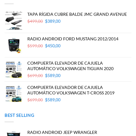
TAPA RÍGIDA CUBRE BALDE JMC GRAND AVENUE
Original
Current
$
499,00
$
389,00
price
price
was:
is:
$499,00.
$389,00.
RADIO ANDROID FORD MUSTANG 2012/2014
Original
Current
$
599,00
$
450,00
price
price
was:
is:
$599,00.
$450,00.
COMPUERTA ELEVADOR DE CAJUELA
AUTOMÁTICO VOLKSWAGEN TIGUAN 2020
Original
Current
$
699,00
$
589,00
price
price
was:
is:
COMPUERTA ELEVADOR DE CAJUELA
$699,00.
$589,00.
AUTOMÁTICO VOLKSWAGEN T-CROSS 2019
Original
Current
$
699,00
$
589,00
price
price
was:
is:
BEST SELLING
$699,00.
$589,00.
RADIO ANDROID JEEP WRANGLER