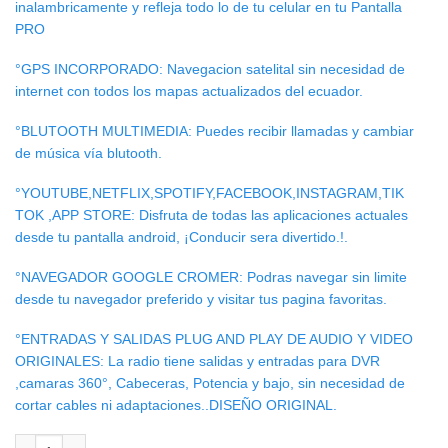
inalambricamente y refleja todo lo de tu celular en tu Pantalla
PRO
°GPS INCORPORADO: Navegacion satelital sin necesidad de
internet con todos los mapas actualizados del ecuador.
°BLUTOOTH MULTIMEDIA: Puedes recibir llamadas y cambiar
de música vía blutooth.
°YOUTUBE,NETFLIX,SPOTIFY,FACEBOOK,INSTAGRAM,TIK
TOK ,APP STORE: Disfruta de todas las aplicaciones actuales
desde tu pantalla android, ¡Conducir sera divertido.!.
°NAVEGADOR GOOGLE CROMER: Podras navegar sin limite
desde tu navegador preferido y visitar tus pagina favoritas.
°ENTRADAS Y SALIDAS PLUG AND PLAY DE AUDIO Y VIDEO
ORIGINALES: La radio tiene salidas y entradas para DVR
,camaras 360°, Cabeceras, Potencia y bajo, sin necesidad de
cortar cables ni adaptaciones..DISEÑO ORIGINAL.
RADIO ANDROID KIA SPORTAGE 2022/25 cantidad