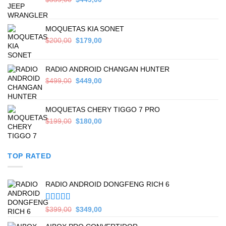
price
price
was:
is:
$559,00.
$449,00.
MOQUETAS KIA SONET
Original
Current
$
200,00
$
179,00
price
price
was:
is:
$200,00.
$179,00.
RADIO ANDROID CHANGAN HUNTER
Original
Current
$
499,00
$
449,00
price
price
was:
is:
$499,00.
$449,00.
MOQUETAS CHERY TIGGO 7 PRO
Original
Current
$
199,00
$
180,00
price
price
was:
is:
$199,00.
$180,00.
TOP RATED
RADIO ANDROID DONGFENG RICH 6
Valorado en
Original
Current
$
399,00
$
349,00
5.00
de 5
price
price