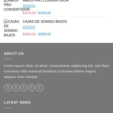
AIBOX PRO CONVERTIDOR
was:
is:
$399,00.
$349,00.
Valorado en
Original
Current
$
279,00
$
169,00
5.00
de 5
price
price
CAJAS DE SONIDO BAJOS
was:
is:
$279,00.
$169,00.
Valorado en
Original
Current
$
499,00
$
399,00
5.00
de 5
price
price
was:
is:
$499,00.
$399,00.
ABOUT US
Lorem ipsum dolor sit amet, consectetuer adipiscing elit, sed diam
nonummy nibh euismod tincidunt ut laoreet dolore magna
aliquam erat volutpat.
LATEST NEWS