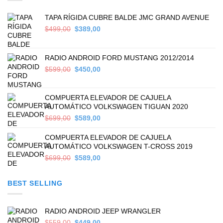
TAPA RÍGIDA CUBRE BALDE JMC GRAND AVENUE
Original
Current
$
499,00
$
389,00
price
price
was:
is:
$499,00.
$389,00.
RADIO ANDROID FORD MUSTANG 2012/2014
Original
Current
$
599,00
$
450,00
price
price
was:
is:
$599,00.
$450,00.
COMPUERTA ELEVADOR DE CAJUELA
AUTOMÁTICO VOLKSWAGEN TIGUAN 2020
Original
Current
$
699,00
$
589,00
price
price
was:
is:
COMPUERTA ELEVADOR DE CAJUELA
$699,00.
$589,00.
AUTOMÁTICO VOLKSWAGEN T-CROSS 2019
Original
Current
$
699,00
$
589,00
price
price
was:
is:
BEST SELLING
$699,00.
$589,00.
RADIO ANDROID JEEP WRANGLER
Original
Current
$
559,00
$
449,00