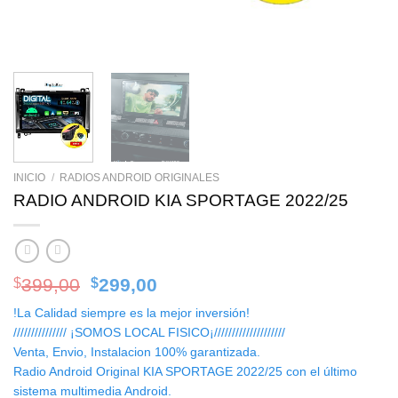
INICIO
/
RADIOS ANDROID ORIGINALES
RADIO ANDROID KIA SPORTAGE 2022/25
Original
Current
399,00
299,00
$
$
price
price
!La Calidad siempre es la mejor inversión!
was:
is:
/////////////// ¡SOMOS LOCAL FISICO¡////////////////////
$399,00.
$299,00.
Venta, Envio, Instalacion 100% garantizada.
Radio Android Original KIA SPORTAGE 2022/25 con el último
sistema multimedia Android.