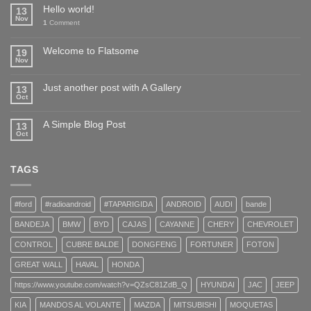
Hello world!
13
Nov
1
Comment
Welcome to Flatsome
19
Nov
Just another post with A Gallery
13
Oct
A Simple Blog Post
13
Oct
TAGS
#ford
#radioandroid
#TAPARIGIDA
ANDROID
AUDI
bande
BANDEJA
BMW
BYD
CAJAS
CAYANNE
CHERY
CHEVROLET
CONTROL
CUBRE BALDE
DONGFENG
FORTUNER
FOTON
GREAT WALL
HAVAL
HONDA
https://www.youtube.com/watch?v=QZsC81ZdB_Q
HYUNDAI
JAC
JEEP
KIA
MANDOS AL VOLANTE
MAZDA
MITSUBISHI
MOQUETAS