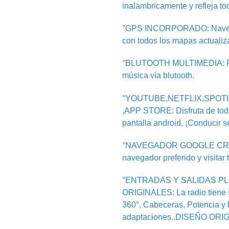
inalambricamente y refleja to
°GPS INCORPORADO: Navegaci
con todos los mapas actualiz
°BLUTOOTH MULTIMEDIA: Pue
música vía blutooth.
°YOUTUBE,NETFLIX,SPOT
,APP STORE: Disfruta de toda
pantalla android, ¡Conducir se
°NAVEGADOR GOOGLE CROMER
navegador preferido y visitar 
°ENTRADAS Y SALIDAS PL
ORIGINALES: La radio tiene 
360°, Cabeceras, Potencia y b
adaptaciones..DISEÑO ORIG