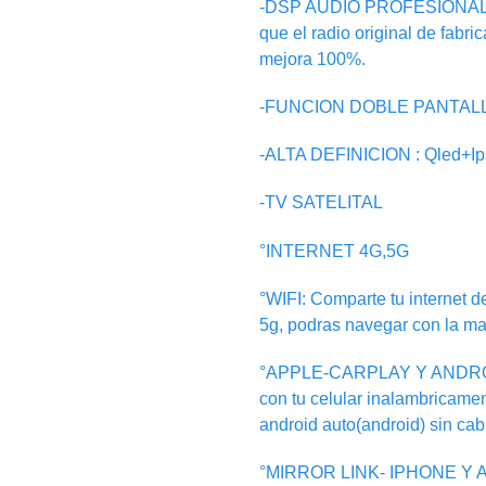
-DSP AUDIO PROFESIONAL:Tr
que el radio original de fabri
mejora 100%.
-FUNCION DOBLE PANTALLA: i
-ALTA DEFINICION : Qled+I
-TV SATELITAL
°INTERNET 4G,5G
°WIFI: Comparte tu internet de
5g, podras navegar con la ma
°APPLE-CARPLAY Y ANDRO
con tu celular inalambricamen
android auto(android) sin cab
°MIRROR LINK- IPHONE Y AN