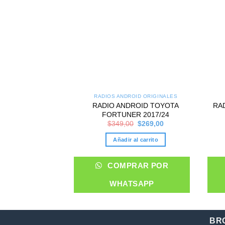
RADIOS ANDROID ORIGINALES
RADIO ANDROID TOYOTA
RA
FORTUNER 2017/24
Original
Current
$
349,00
$
269,00
price
price
was:
is:
Añadir al carrito
$349,00.
$269,00.
COMPRAR POR
WHATSAPP
BR