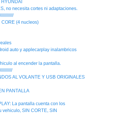
N HYUNDAI
o necesita cortes ni adaptaciones.
////////////
ORE (4 nucleos)
eales
d auto y applecarplay inalambricos
ulo al encender la pantalla.
///////////
NDOS AL VOLANTE Y USB ORIGINALES
EN PANTALLA
: La pantalla cuenta con los
su vehiculo, SIN CORTE, SIN