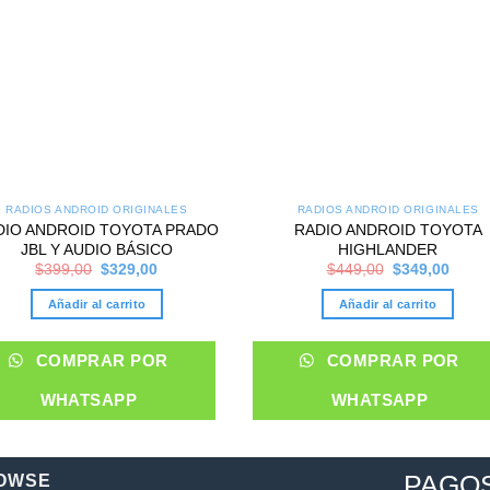
RADIOS ANDROID ORIGINALES
RADIOS ANDROID ORIGINALES
DIO ANDROID TOYOTA PRADO
RADIO ANDROID TOYOTA
JBL Y AUDIO BÁSICO
HIGHLANDER
Original
Current
Original
Curre
$
399,00
$
329,00
$
449,00
$
349,00
price
price
price
price
was:
is:
was:
is:
Añadir al carrito
Añadir al carrito
$399,00.
$329,00.
$449,00.
$349,
COMPRAR POR
COMPRAR POR
WHATSAPP
WHATSAPP
PAGO
OWSE