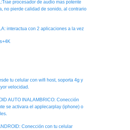
ae procesador de audio mas potente
ca, no pierde calidad de sonido, al contrario
nteractua con 2 aplicaciones a la vez
ps+4K
sde tu celular con wifi host, soporta 4g y
yor velocidad.
ID AUTO INALAMBRICO: Conección
te se activara el applecarplay (iphone) o
les.
DROID: Conección con tu celular