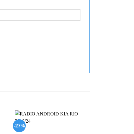
-27%
-24%
 to
Add to
list
wishlist