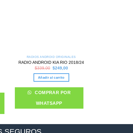
RADIOS ANDROID ORIGINALES
RADIOS ANDROI
RADIO ANDROID 
RADIO ANDROID KIA RIO 2018/24
Original
Current
2017
$
339,00
$
249,00
price
price
nt
$
329,00
was:
is:
Añadir al carrito
$339,00.
$249,00.
Añadir al 
00.
COMPRAR POR
COMPRA
WHATSAPP
WHATS
S SEGUROS