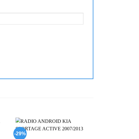
-29%
-29%
 to
Add to
list
wishlist