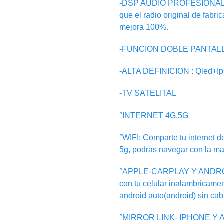
-DSP AUDIO PROFESIONAL:Tr
que el radio original de fabri
mejora 100%.
-FUNCION DOBLE PANTALLA: i
-ALTA DEFINICION : Qled+I
-TV SATELITAL
°INTERNET 4G,5G
°WIFI: Comparte tu internet de
5g, podras navegar con la ma
°APPLE-CARPLAY Y ANDRO
con tu celular inalambricamen
android auto(android) sin cab
°MIRROR LINK- IPHONE Y AN