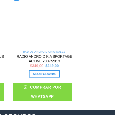
RADIOS ANDROID ORIGINALES
RADIOS ANDROI
US
RADIO ANDROID KIA SPORTAGE
RADIO ANDROID 
ACTIVE 2007/2013
EUROPA Y
nt
Original
Current
$
349,00
$
249,00
$
349,00
price
price
was:
is:
Añadir al carrito
Añadir al 
00.
$349,00.
$249,00.
COMPRAR POR
COMPRA
WHATSAPP
WHATS