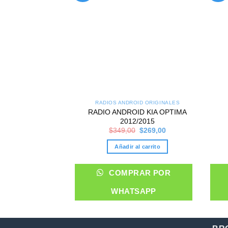
RADIOS ANDROID ORIGINALES
RADIO ANDROID KIA OPTIMA
2012/2015
Original
Current
$
349,00
$
269,00
price
price
was:
is:
Añadir al carrito
$349,00.
$269,00.
COMPRAR POR
WHATSAPP