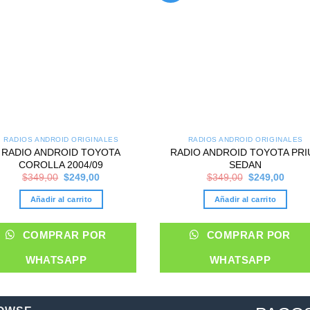
RADIOS ANDROID ORIGINALES
RADIOS ANDROID ORIGINALES
RADIO ANDROID TOYOTA
RADIO ANDROID TOYOTA PRI
COROLLA 2004/09
SEDAN
Original
Current
Original
Curre
$
349,00
$
249,00
$
349,00
$
249,00
price
price
price
price
was:
is:
was:
is:
Añadir al carrito
Añadir al carrito
$349,00.
$249,00.
$349,00.
$249,
COMPRAR POR
COMPRAR POR
WHATSAPP
WHATSAPP