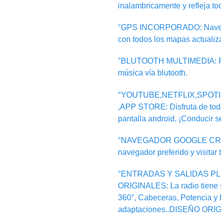
inalambricamente y refleja to
°GPS INCORPORADO: Navegaci
con todos los mapas actualiz
°BLUTOOTH MULTIMEDIA: Pue
música vía blutooth.
°YOUTUBE,NETFLIX,SPOT
,APP STORE: Disfruta de toda
pantalla android, ¡Conducir se
°NAVEGADOR GOOGLE CROMER
navegador preferido y visitar 
°ENTRADAS Y SALIDAS PL
ORIGINALES: La radio tiene 
360°, Cabeceras, Potencia y b
adaptaciones..DISEÑO ORIG