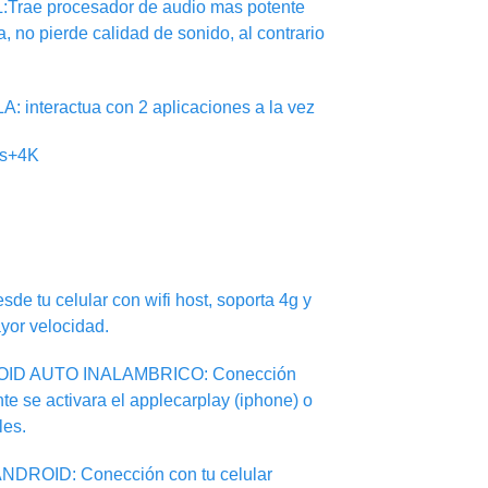
ae procesador de audio mas potente
ca, no pierde calidad de sonido, al contrario
nteractua con 2 aplicaciones a la vez
ps+4K
sde tu celular con wifi host, soporta 4g y
yor velocidad.
ID AUTO INALAMBRICO: Conección
te se activara el applecarplay (iphone) o
les.
DROID: Conección con tu celular