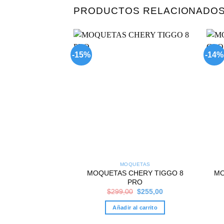
PRODUCTOS RELACIONADO
-15%
-14%
Add to
wishlist
MOQUETAS
MOQUETAS CHERY TIGGO 8
MO
PRO
Original
Current
$
299,00
$
255,00
price
price
was:
is:
Añadir al carrito
$299,00.
$255,00.