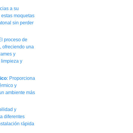
acias a su
, estas moquetas
atonal sin perder
 El proceso de
s, ofreciendo una
rrames y
 limpieza y
ico
: Proporciona
érmico y
 un ambiente más
bilidad y
a diferentes
nstalación rápida