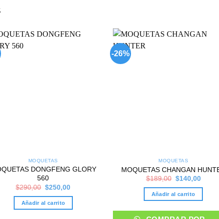
S
-26%
Add to
Add
wishlist
wish
MOQUETAS
MOQUETAS
QUETAS DONGFENG GLORY
MOQUETAS CHANGAN HUNT
560
Original
Curre
$
189,00
$
140,00
price
price
Original
Current
$
290,00
$
250,00
was:
is:
price
price
Añadir al carrito
$189,00.
$140,
was:
is:
Añadir al carrito
$290,00.
$250,00.