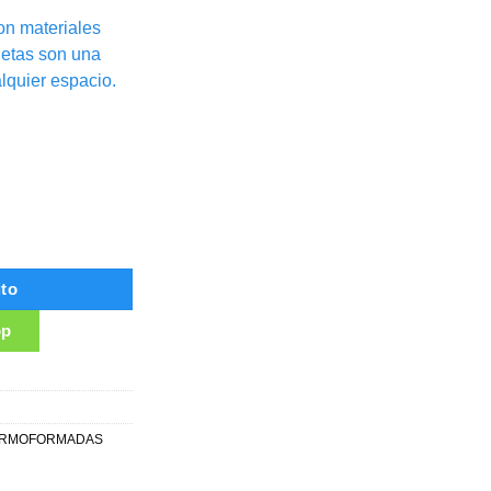
on materiales
uetas son una
lquier espacio.
dad
ito
pp
ERMOFORMADAS