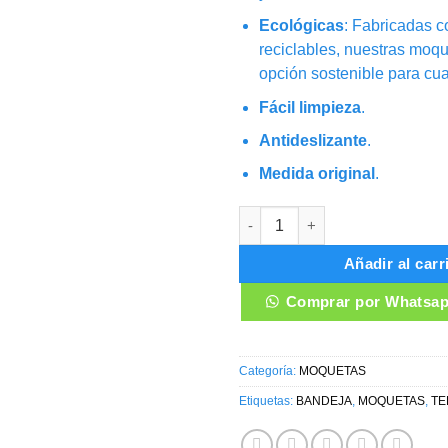
Ecológicas
: Fabricadas c
reciclables, nuestras moq
opción sostenible para cua
Fácil limpieza
.
Antideslizante
.
Medida original
.
MOQUETAS HONDA WRV canti
Añadir al carr
Comprar por Whatsa
Categoría:
MOQUETAS
Etiquetas:
BANDEJA
,
MOQUETAS
,
T