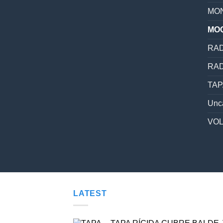
MON
MO
RAD
RAD
TAP
Unc
VO
LATEST