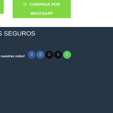
COMPRA
COMPRAR POR
WHATS
WHATSAPP
S SEGUROS
nuestras redes!