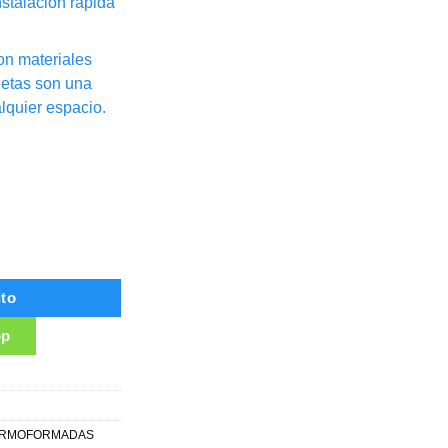
nstalación rápida
on materiales
uetas son una
lquier espacio.
cantidad
ito
pp
ERMOFORMADAS