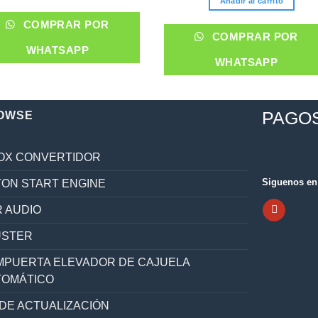
Añadir al carrito
$180,00.
$140,
COMPRAR POR
COMPRAR POR
WHATSAPP
WHATSAPP
PAGO
OWSE
OX CONVERTIDOR
Siguenos en 
ON START ENGINE
 AUDIO
ÚSTER
PUERTA ELEVADOR DE CAJUELA
TOMÁTICO
 DE ACTUALIZACIÓN