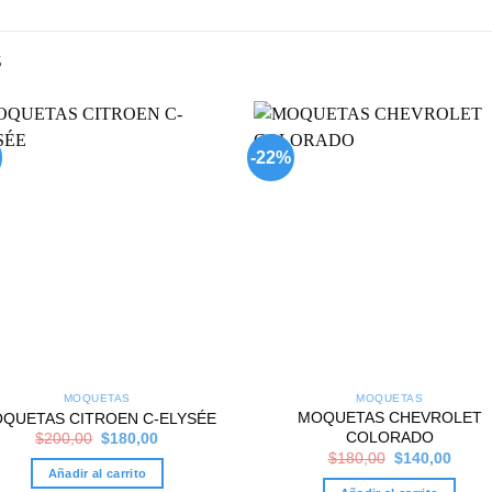
S
-22%
Add to
Add
wishlist
wish
MOQUETAS
MOQUETAS
MOQUETAS CHEVROLET
QUETAS CITROEN C-ELYSÉE
Original
Current
COLORADO
$
200,00
$
180,00
price
price
Original
Curre
$
180,00
$
140,00
was:
is:
price
price
Añadir al carrito
$200,00.
$180,00.
was:
is: