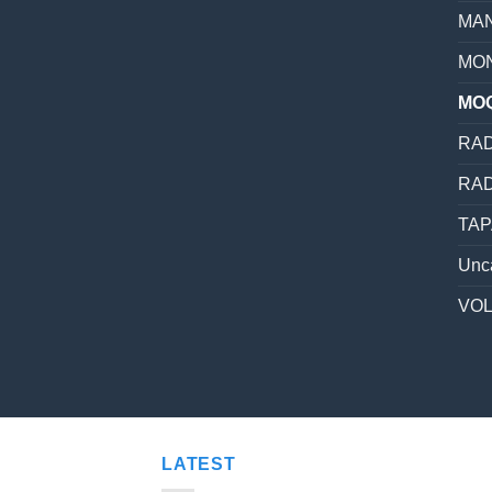
MAN
MON
MO
RAD
RAD
TAP
Unc
VO
LATEST