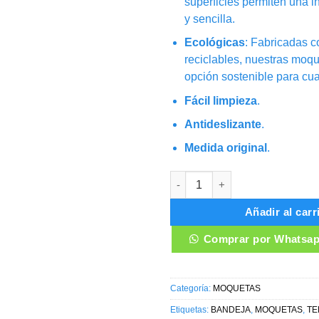
superficies permiten una i
y sencilla.
Ecológicas
: Fabricadas c
reciclables, nuestras moq
opción sostenible para cua
Fácil limpieza
.
Antideslizante
.
Medida original
.
MOQUETAS FORD TERRITORY 
Añadir al carr
Comprar por Whatsa
Categoría:
MOQUETAS
Etiquetas:
BANDEJA
,
MOQUETAS
,
T