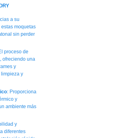
ORY
acias a su
, estas moquetas
atonal sin perder
 El proceso de
s, ofreciendo una
rrames y
 limpieza y
ico
: Proporciona
érmico y
 un ambiente más
bilidad y
a diferentes