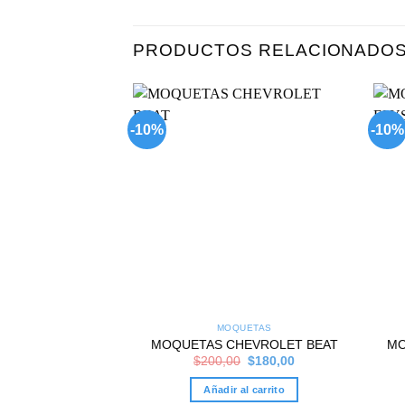
PRODUCTOS RELACIONADO
-10%
-10%
Add to
wishlist
MOQUETAS
MOQUETAS CHEVROLET BEAT
MO
Original
Current
$
200,00
$
180,00
price
price
was:
is:
Añadir al carrito
$200,00.
$180,00.