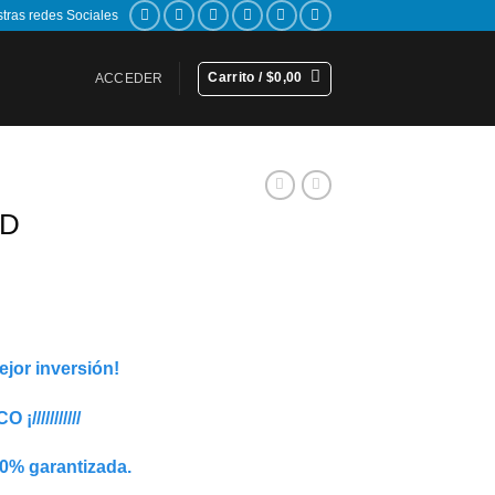
stras redes Sociales
Carrito /
$
0,00
ACCEDER
RD
rent
ce
ejor inversión!
0,00.
¡///////////
00% garantizada.