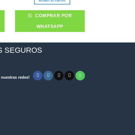
Añadir al carrito
00.
$200,00.
$180,00.
COMPRA
COMPRAR POR
WHATS
WHATSAPP
S SEGUROS
nuestras redes!