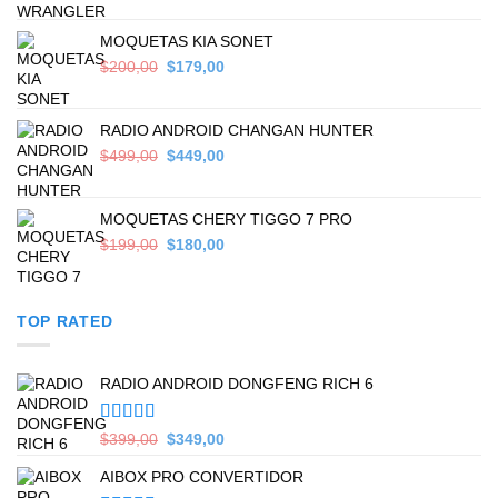
was:
is:
$559,00.
$449,00.
MOQUETAS KIA SONET
Original
Current
$
200,00
$
179,00
price
price
was:
is:
$200,00.
$179,00.
RADIO ANDROID CHANGAN HUNTER
Original
Current
$
499,00
$
449,00
price
price
was:
is:
$499,00.
$449,00.
MOQUETAS CHERY TIGGO 7 PRO
Original
Current
$
199,00
$
180,00
price
price
was:
is:
$199,00.
$180,00.
TOP RATED
RADIO ANDROID DONGFENG RICH 6
Valorado en
Original
Current
$
399,00
$
349,00
5.00
de 5
price
price
AIBOX PRO CONVERTIDOR
was:
is:
$399,00.
$349,00.