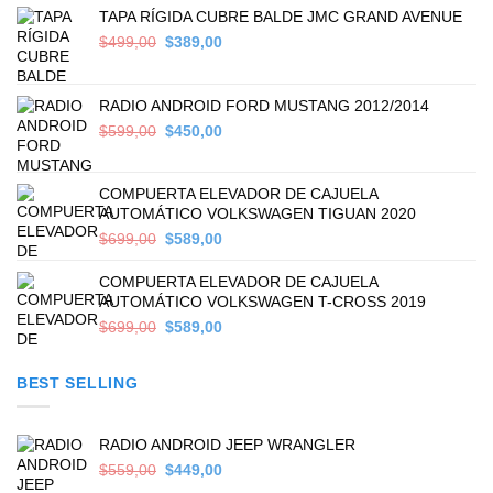
TAPA RÍGIDA CUBRE BALDE JMC GRAND AVENUE
Original
Current
$
499,00
$
389,00
price
price
was:
is:
$499,00.
$389,00.
RADIO ANDROID FORD MUSTANG 2012/2014
Original
Current
$
599,00
$
450,00
price
price
was:
is:
$599,00.
$450,00.
COMPUERTA ELEVADOR DE CAJUELA
AUTOMÁTICO VOLKSWAGEN TIGUAN 2020
Original
Current
$
699,00
$
589,00
price
price
was:
is:
COMPUERTA ELEVADOR DE CAJUELA
$699,00.
$589,00.
AUTOMÁTICO VOLKSWAGEN T-CROSS 2019
Original
Current
$
699,00
$
589,00
price
price
was:
is:
BEST SELLING
$699,00.
$589,00.
RADIO ANDROID JEEP WRANGLER
Original
Current
$
559,00
$
449,00
price
price