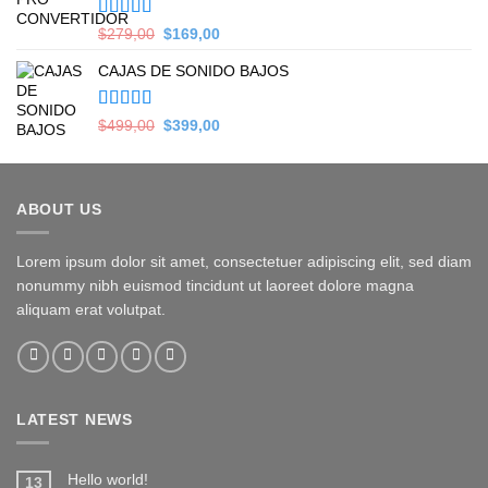
Valorado en
Original
Current
$
279,00
$
169,00
5.00
de 5
price
price
CAJAS DE SONIDO BAJOS
was:
is:
$279,00.
$169,00.
Valorado en
Original
Current
$
499,00
$
399,00
5.00
de 5
price
price
was:
is:
$499,00.
$399,00.
ABOUT US
Lorem ipsum dolor sit amet, consectetuer adipiscing elit, sed diam
nonummy nibh euismod tincidunt ut laoreet dolore magna
aliquam erat volutpat.
LATEST NEWS
Hello world!
13