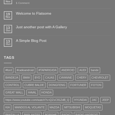
Nov
1
Comment
Welcome to Flatsome
19
Nov
Just another post with A Gallery
13
Oct
A Simple Blog Post
13
Oct
TAGS
#ford
#radioandroid
#TAPARIGIDA
ANDROID
AUDI
bande
BANDEJA
BMW
BYD
CAJAS
CAYANNE
CHERY
CHEVROLET
CONTROL
CUBRE BALDE
DONGFENG
FORTUNER
FOTON
GREAT WALL
HAVAL
HONDA
https://www.youtube.com/watch?v=QZsC81ZdB_Q
HYUNDAI
JAC
JEEP
KIA
MANDOS AL VOLANTE
MAZDA
MITSUBISHI
MOQUETAS
PANTALLA
PARLANTES
PORSHE
RADIO
RADIO ANDROID