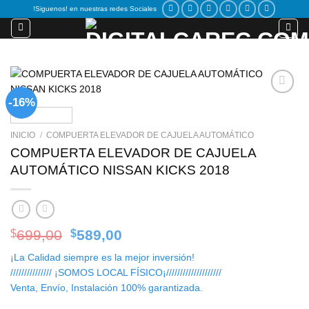
Skip
!Siguenos! en nuestras redes Sociales
to
content
-16%
Add to
wishlist
INICIO
/
COMPUERTA ELEVADOR DE CAJUELA AUTOMÁTICO
COMPUERTA ELEVADOR DE CAJUELA
AUTOMÁTICO NISSAN KICKS 2018
Original
Current
699,00
589,00
$
$
price
price
¡La Calidad siempre es la mejor inversión!
was:
is:
/////////////// ¡SOMOS LOCAL FÍSICO¡////////////////////
$699,00.
$589,00.
Venta, Envío, Instalación 100% garantizada.