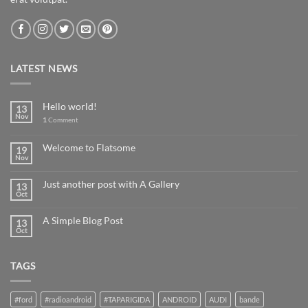
LATEST NEWS
Hello world!
13
Nov
1
Comment
Welcome to Flatsome
19
Nov
Just another post with A Gallery
13
Oct
A Simple Blog Post
13
Oct
TAGS
#ford
#radioandroid
#TAPARIGIDA
ANDROID
AUDI
bande