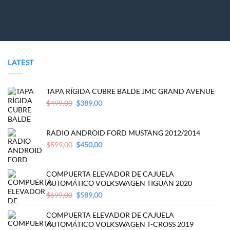
LATEST
TAPA RÍGIDA CUBRE BALDE JMC GRAND AVENUE
Original
Current
$
499,00
$
389,00
price
price
was:
is:
$499,00.
$389,00.
RADIO ANDROID FORD MUSTANG 2012/2014
Original
Current
$
599,00
$
450,00
price
price
was:
is:
$599,00.
$450,00.
COMPUERTA ELEVADOR DE CAJUELA
AUTOMÁTICO VOLKSWAGEN TIGUAN 2020
Original
Current
$
699,00
$
589,00
price
price
was:
is:
COMPUERTA ELEVADOR DE CAJUELA
$699,00.
$589,00.
AUTOMÁTICO VOLKSWAGEN T-CROSS 2019