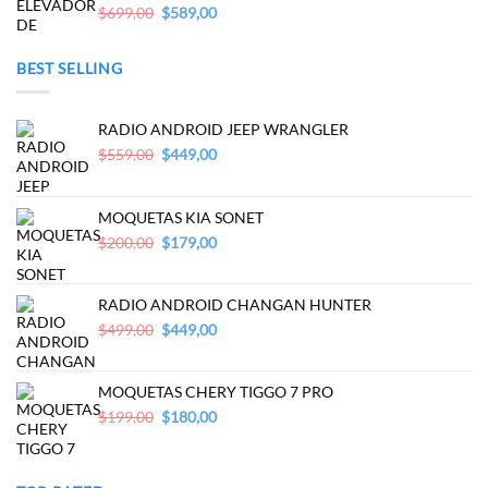
Original
Current
$
699,00
$
589,00
price
price
was:
is:
BEST SELLING
$699,00.
$589,00.
RADIO ANDROID JEEP WRANGLER
Original
Current
$
559,00
$
449,00
price
price
was:
is:
$559,00.
$449,00.
MOQUETAS KIA SONET
Original
Current
$
200,00
$
179,00
price
price
was:
is:
$200,00.
$179,00.
RADIO ANDROID CHANGAN HUNTER
Original
Current
$
499,00
$
449,00
price
price
was:
is:
$499,00.
$449,00.
MOQUETAS CHERY TIGGO 7 PRO
Original
Current
$
199,00
$
180,00
price
price
was:
is:
$199,00.
$180,00.