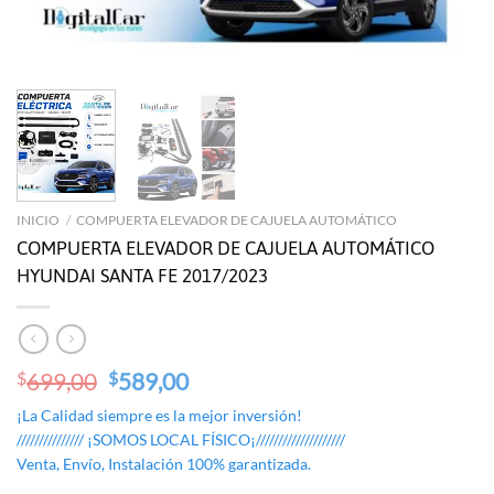
INICIO
/
COMPUERTA ELEVADOR DE CAJUELA AUTOMÁTICO
COMPUERTA ELEVADOR DE CAJUELA AUTOMÁTICO
HYUNDAI SANTA FE 2017/2023
Original
Current
699,00
589,00
$
$
price
price
¡La Calidad siempre es la mejor inversión!
was:
is:
/////////////// ¡SOMOS LOCAL FÍSICO¡////////////////////
$699,00.
$589,00.
Venta, Envío, Instalación 100% garantizada.