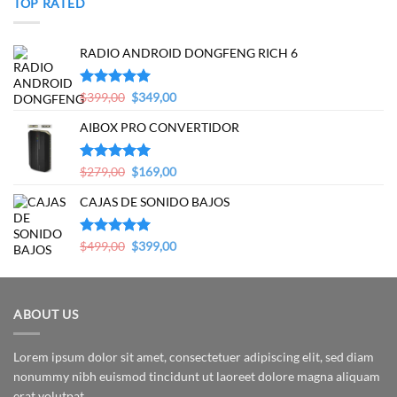
TOP RATED
RADIO ANDROID DONGFENG RICH 6
Original
Current
Valorado en
$
399,00
$
349,00
5.00
de 5
price
price
AIBOX PRO CONVERTIDOR
was:
is:
$399,00.
$349,00.
Original
Current
Valorado en
$
279,00
$
169,00
5.00
de 5
price
price
CAJAS DE SONIDO BAJOS
was:
is:
$279,00.
$169,00.
Original
Current
Valorado en
$
499,00
$
399,00
5.00
de 5
price
price
was:
is:
$499,00.
$399,00.
ABOUT US
Lorem ipsum dolor sit amet, consectetuer adipiscing elit, sed diam
nonummy nibh euismod tincidunt ut laoreet dolore magna aliquam
erat volutpat.