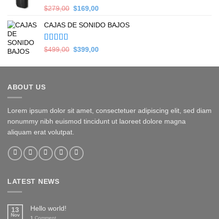
Valorado en
Original
Current
$
279,00
$
169,00
5.00
de 5
price
price
CAJAS DE SONIDO BAJOS
was:
is:
$279,00.
$169,00.
Valorado en
Original
Current
$
499,00
$
399,00
5.00
de 5
price
price
was:
is:
$499,00.
$399,00.
ABOUT US
Lorem ipsum dolor sit amet, consectetuer adipiscing elit, sed diam
nonummy nibh euismod tincidunt ut laoreet dolore magna
aliquam erat volutpat.
LATEST NEWS
Hello world!
13
Nov
1
Comment