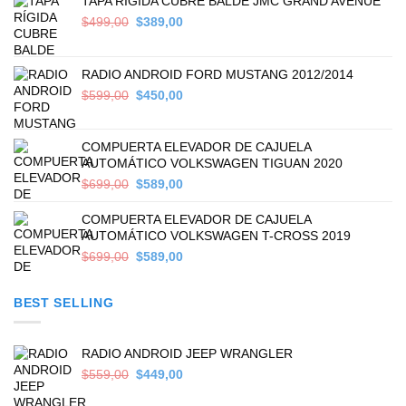
TAPA RÍGIDA CUBRE BALDE JMC GRAND AVENUE
Original
Current
$
499,00
$
389,00
price
price
was:
is:
$499,00.
$389,00.
RADIO ANDROID FORD MUSTANG 2012/2014
Original
Current
$
599,00
$
450,00
price
price
was:
is:
$599,00.
$450,00.
COMPUERTA ELEVADOR DE CAJUELA
AUTOMÁTICO VOLKSWAGEN TIGUAN 2020
Original
Current
$
699,00
$
589,00
price
price
was:
is:
COMPUERTA ELEVADOR DE CAJUELA
$699,00.
$589,00.
AUTOMÁTICO VOLKSWAGEN T-CROSS 2019
Original
Current
$
699,00
$
589,00
price
price
was:
is:
BEST SELLING
$699,00.
$589,00.
RADIO ANDROID JEEP WRANGLER
Original
Current
$
559,00
$
449,00
price
price
was:
is: