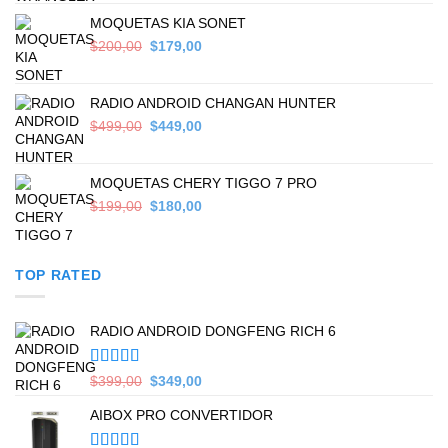
$559,00.
$449,00.
MOQUETAS KIA SONET
Original
Current
$
200,00
$
179,00
price
price
was:
is:
$200,00.
$179,00.
RADIO ANDROID CHANGAN HUNTER
Original
Current
$
499,00
$
449,00
price
price
was:
is:
$499,00.
$449,00.
MOQUETAS CHERY TIGGO 7 PRO
Original
Current
$
199,00
$
180,00
price
price
was:
is:
$199,00.
$180,00.
TOP RATED
RADIO ANDROID DONGFENG RICH 6
Valorado en
Original
Current
$
399,00
$
349,00
5.00
de 5
price
price
AIBOX PRO CONVERTIDOR
was:
is:
$399,00.
$349,00.