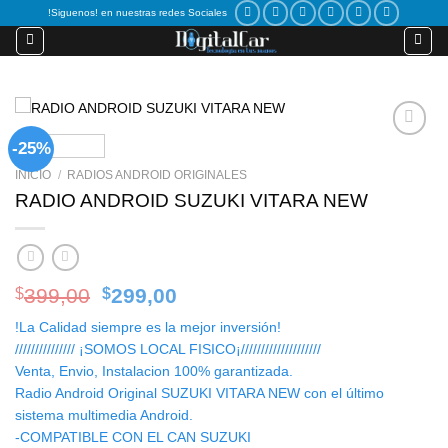
Skip
!Siguenos! en nuestras redes Sociales
to
content
-25%
Add to
wishlist
INICIO
/
RADIOS ANDROID ORIGINALES
RADIO ANDROID SUZUKI VITARA NEW
Original
Current
399,00
299,00
$
$
price
price
!La Calidad siempre es la mejor inversión!
was:
is:
/////////////// ¡SOMOS LOCAL FISICO¡////////////////////
$399,00.
$299,00.
Venta, Envio, Instalacion 100% garantizada.
Radio Android Original SUZUKI VITARA NEW con el último
sistema multimedia Android.
-COMPATIBLE CON EL CAN SUZUKI