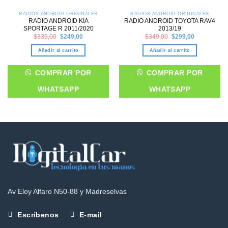
RADIOS ANDROID ORIGINALES
RADIOS ANDROID ORIGINALES
RADIO ANDROID KIA
RADIO ANDROID TOYOTA RAV4
SPORTAGE R 2011/2020
2013/19
Original
Current
Original
Current
$
339,00
$
249,00
$
349,00
$
299,00
price
price
price
price
was:
is:
was:
is:
Añadir al carrito
Añadir al carrito
$339,00.
$249,00.
$349,00.
$299,00.
COMPRAR POR
COMPRAR POR
WHATSAPP
WHATSAPP
Av Eloy Alfaro N50-88 y Madreselvas
Escríbenos
E-mail