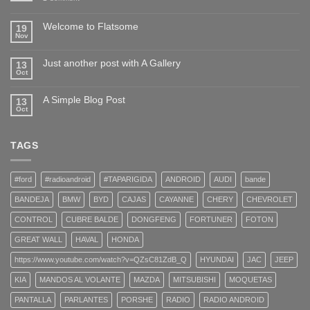
Welcome to Flatsome
19
Nov
Just another post with A Gallery
13
Oct
A Simple Blog Post
13
Oct
TAGS
#ford
#radioandroid
#TAPARIGIDA
ANDROID
AUDI
bande
BANDEJA
BMW
BYD
CAJAS
CAYANNE
CHERY
CHEVROLET
CONTROL
CUBRE BALDE
DONGFENG
FORTUNER
FOTON
GREAT WALL
HAVAL
HONDA
https://www.youtube.com/watch?v=QZsC81ZdB_Q
HYUNDAI
JAC
JEEP
KIA
MANDOS AL VOLANTE
MAZDA
MITSUBISHI
MOQUETAS
PANTALLA
PARLANTES
PORSHE
RADIO
RADIO ANDROID