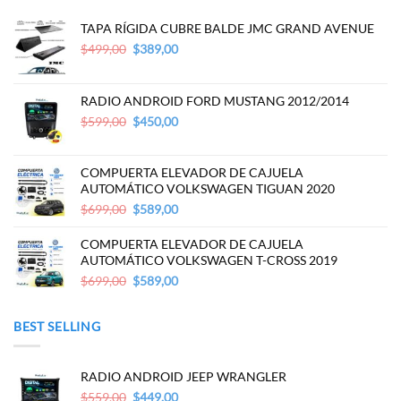
TAPA RÍGIDA CUBRE BALDE JMC GRAND AVENUE
Original
Current
$
499,00
$
389,00
price
price
was:
is:
$499,00.
$389,00.
RADIO ANDROID FORD MUSTANG 2012/2014
Original
Current
$
599,00
$
450,00
price
price
was:
is:
$599,00.
$450,00.
COMPUERTA ELEVADOR DE CAJUELA
AUTOMÁTICO VOLKSWAGEN TIGUAN 2020
Original
Current
$
699,00
$
589,00
price
price
was:
is:
COMPUERTA ELEVADOR DE CAJUELA
$699,00.
$589,00.
AUTOMÁTICO VOLKSWAGEN T-CROSS 2019
Original
Current
$
699,00
$
589,00
price
price
was:
is:
BEST SELLING
$699,00.
$589,00.
RADIO ANDROID JEEP WRANGLER
Original
Current
$
559,00
$
449,00