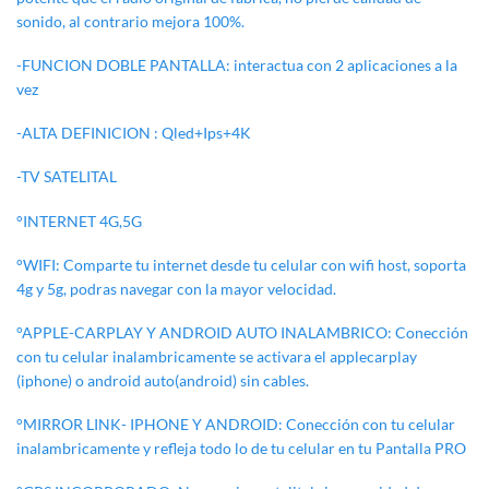
sonido, al contrario mejora 100%.
-FUNCION DOBLE PANTALLA: interactua con 2 aplicaciones a la
vez
-ALTA DEFINICION : Qled+Ips+4K
-TV SATELITAL
°INTERNET 4G,5G
°WIFI: Comparte tu internet desde tu celular con wifi host, soporta
4g y 5g, podras navegar con la mayor velocidad.
°APPLE-CARPLAY Y ANDROID AUTO INALAMBRICO: Conección
con tu celular inalambricamente se activara el applecarplay
(iphone) o android auto(android) sin cables.
°MIRROR LINK- IPHONE Y ANDROID: Conección con tu celular
inalambricamente y refleja todo lo de tu celular en tu Pantalla PRO