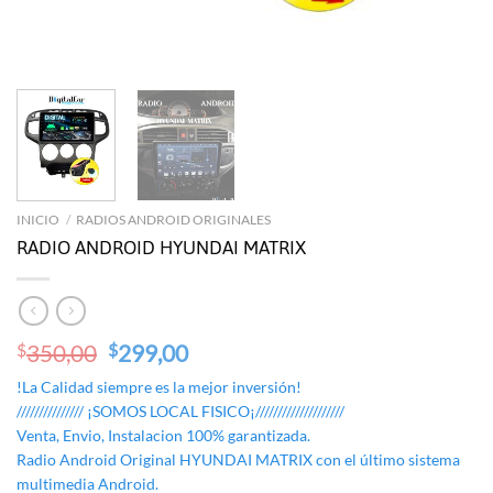
INICIO
/
RADIOS ANDROID ORIGINALES
RADIO ANDROID HYUNDAI MATRIX
Original
Current
350,00
299,00
$
$
price
price
!La Calidad siempre es la mejor inversión!
was:
is:
/////////////// ¡SOMOS LOCAL FISICO¡////////////////////
$350,00.
$299,00.
Venta, Envio, Instalacion 100% garantizada.
Radio Android Original HYUNDAI MATRIX con el último sistema
multimedia Android.