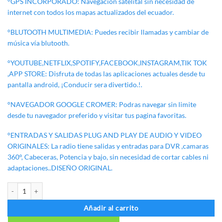
°GPS INCORPORADO: Navegacion satelital sin necesidad de
internet con todos los mapas actualizados del ecuador.
°BLUTOOTH MULTIMEDIA: Puedes recibir llamadas y cambiar de
música vía blutooth.
°YOUTUBE,NETFLIX,SPOTIFY,FACEBOOK,INSTAGRAM,TIK TOK
,APP STORE: Disfruta de todas las aplicaciones actuales desde tu
pantalla android, ¡Conducir sera divertido.!.
°NAVEGADOR GOOGLE CROMER: Podras navegar sin limite
desde tu navegador preferido y visitar tus pagina favoritas.
°ENTRADAS Y SALIDAS PLUG AND PLAY DE AUDIO Y VIDEO
ORIGINALES: La radio tiene salidas y entradas para DVR ,camaras
360°, Cabeceras, Potencia y bajo, sin necesidad de cortar cables ni
adaptaciones..DISEÑO ORIGINAL.
RADIO ANDROID HYUNDAI MATRIX cantidad
Añadir al carrito