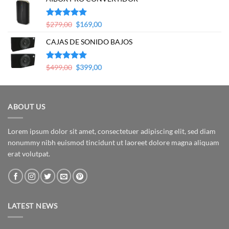
$399,00.
$349,00.
Original
Current
Valorado en
$
279,00
$
169,00
5.00
de 5
price
price
CAJAS DE SONIDO BAJOS
was:
is:
$279,00.
$169,00.
Original
Current
Valorado en
$
499,00
$
399,00
5.00
de 5
price
price
was:
is:
$499,00.
$399,00.
ABOUT US
Lorem ipsum dolor sit amet, consectetuer adipiscing elit, sed diam
nonummy nibh euismod tincidunt ut laoreet dolore magna aliquam
erat volutpat.
LATEST NEWS