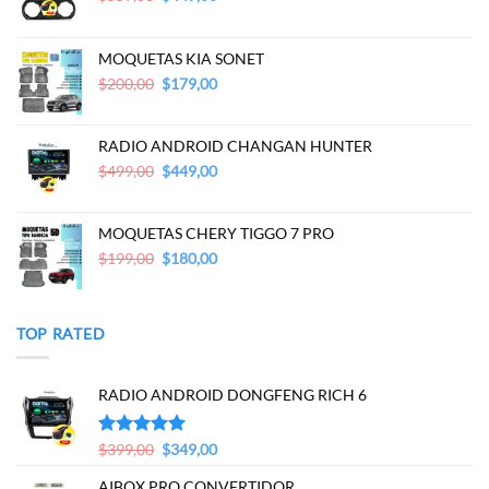
price
price
was:
is:
$559,00.
$449,00.
MOQUETAS KIA SONET
Original
Current
$
200,00
$
179,00
price
price
was:
is:
$200,00.
$179,00.
RADIO ANDROID CHANGAN HUNTER
Original
Current
$
499,00
$
449,00
price
price
was:
is:
$499,00.
$449,00.
MOQUETAS CHERY TIGGO 7 PRO
Original
Current
$
199,00
$
180,00
price
price
was:
is:
$199,00.
$180,00.
TOP RATED
RADIO ANDROID DONGFENG RICH 6
Original
Current
Valorado en
$
399,00
$
349,00
5.00
de 5
price
price
AIBOX PRO CONVERTIDOR
was:
is: