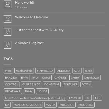
Hello world!
13
Nov
1
Comment
Welcome to Flatsome
19
Nov
Just another post with A Gallery
13
Oct
A Simple Blog Post
13
Oct
TAGS
#ford
#radioandroid
#TAPARIGIDA
ANDROID
AUDI
bande
BANDEJA
BMW
BYD
CAJAS
CAYANNE
CHERY
CHEVROLET
CONTROL
CUBRE BALDE
DONGFENG
FORTUNER
FOTON
GREAT WALL
HAVAL
HONDA
https://www.youtube.com/watch?v=QZsC81ZdB_Q
HYUNDAI
JAC
JEEP
KIA
MANDOS AL VOLANTE
MAZDA
MITSUBISHI
MOQUETAS