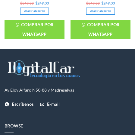
Original
Current
Original
Current
$
349,00
$
249,00
$
349,00
$
249,00
price
price
price
price
was:
is:
was:
is:
Añadir al carrito
Añadir al carrito
$349,00.
$249,00.
$349,00.
$249,00.
COMPRAR POR
COMPRAR POR
WHATSAPP
WHATSAPP
Av Eloy Alfaro N50-88 y Madreselvas
Escríbenos
E-mail
BROWSE