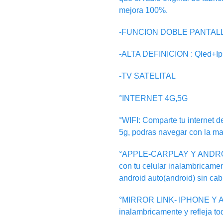
mejora 100%.
-FUNCION DOBLE PANTALLA: i
-ALTA DEFINICION : Qled+I
-TV SATELITAL
°INTERNET 4G,5G
°WIFI: Comparte tu internet de
5g, podras navegar con la ma
°APPLE-CARPLAY Y ANDRO
con tu celular inalambricamen
android auto(android) sin cab
°MIRROR LINK- IPHONE Y AN
inalambricamente y refleja to