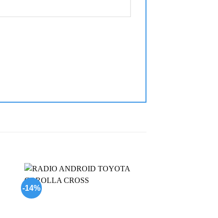
-14%
-27%
 to
Add to
list
wishlist