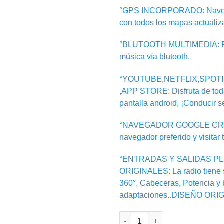
°GPS INCORPORADO: Navegaci
con todos los mapas actualiz
°BLUTOOTH MULTIMEDIA: Pue
música vía blutooth.
°YOUTUBE,NETFLIX,SPOT
,APP STORE: Disfruta de toda
pantalla android, ¡Conducir se
°NAVEGADOR GOOGLE CROMER
navegador preferido y visitar 
°ENTRADAS Y SALIDAS PL
ORIGINALES: La radio tiene 
360°, Cabeceras, Potencia y b
adaptaciones..DISEÑO ORIG
RADIO ANDROID HYUNDAI I30 