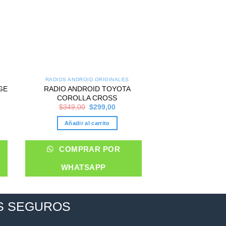
RADIOS ANDROID ORIGINALES
RADIOS ANDROI
GE
RADIO ANDROID TOYOTA
RADIO ANDROID K
COROLLA CROSS
$
339,00
nt
Original
Current
$
349,00
$
299,00
price
price
Añadir al 
was:
is:
Añadir al carrito
00.
$349,00.
$299,00.
COMPRA
COMPRAR POR
WHATS
WHATSAPP
S SEGUROS