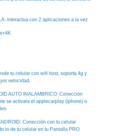
nteractua con 2 aplicaciones a la vez
ps+4K
sde tu celular con wifi host, soporta 4g y
yor velocidad.
ID AUTO INALAMBRICO: Conección
te se activara el applecarplay (iphone) o
les.
DROID: Conección con tu celular
do lo de tu celular en tu Pantalla PRO