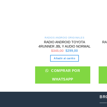
RADIOS ANDROID ORIGINALES
RADIO ANDROID TOYOTA
RA
4RUNNER JBL Y AUDIO NORMAL
Original
Current
$
345,00
$
299,00
price
price
was:
is:
Añadir al carrito
$345,00.
$299,00.
COMPRAR POR
WHATSAPP
BR