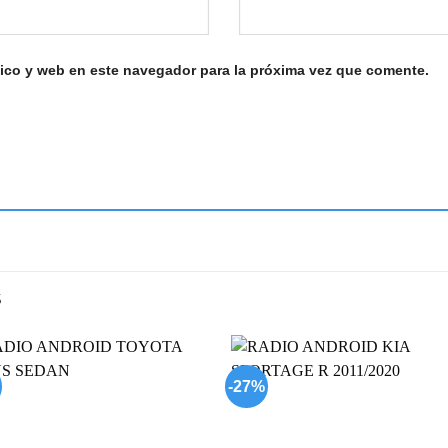
ico y web en este navegador para la próxima vez que comente.
S
-27%
Add to
Add
wishlist
wish