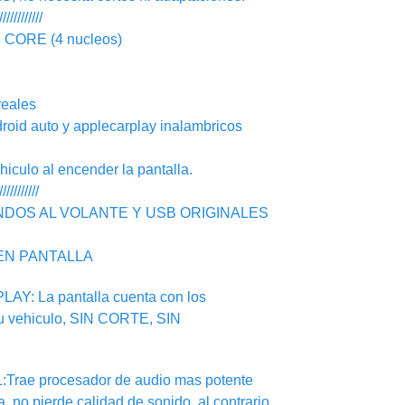
////////////
ORE (4 nucleos)
eales
d auto y applecarplay inalambricos
ulo al encender la pantalla.
///////////
NDOS AL VOLANTE Y USB ORIGINALES
EN PANTALLA
: La pantalla cuenta con los
su vehiculo, SIN CORTE, SIN
ae procesador de audio mas potente
ca, no pierde calidad de sonido, al contrario