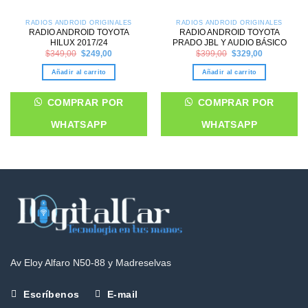
RADIOS ANDROID ORIGINALES
RADIOS ANDROID ORIGINALES
RADIO ANDROID TOYOTA
RADIO ANDROID TOYOTA
HILUX 2017/24
PRADO JBL Y AUDIO BÁSICO
Original
Current
Original
Current
$
349,00
$
249,00
$
399,00
$
329,00
price
price
price
price
was:
is:
was:
is:
Añadir al carrito
Añadir al carrito
$349,00.
$249,00.
$399,00.
$329,00.
COMPRAR POR
COMPRAR POR
WHATSAPP
WHATSAPP
Av Eloy Alfaro N50-88 y Madreselvas
Escríbenos
E-mail