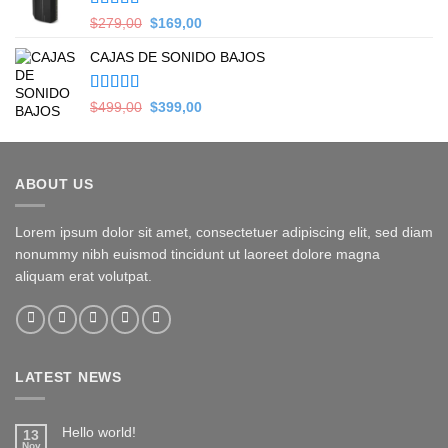
Valorado en
Original
Current
$
279,00
$
169,00
5.00
de 5
price
price
CAJAS DE SONIDO BAJOS
was:
is:
$279,00.
$169,00.
Valorado en
Original
Current
$
499,00
$
399,00
5.00
de 5
price
price
was:
is:
$499,00.
$399,00.
ABOUT US
Lorem ipsum dolor sit amet, consectetuer adipiscing elit, sed diam
nonummy nibh euismod tincidunt ut laoreet dolore magna
aliquam erat volutpat.
LATEST NEWS
Hello world!
13
Nov