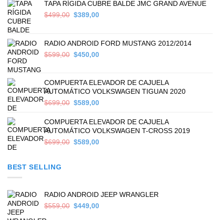
TAPA RÍGIDA CUBRE BALDE JMC GRAND AVENUE
Original
Current
$
499,00
$
389,00
price
price
was:
is:
$499,00.
$389,00.
RADIO ANDROID FORD MUSTANG 2012/2014
Original
Current
$
599,00
$
450,00
price
price
was:
is:
$599,00.
$450,00.
COMPUERTA ELEVADOR DE CAJUELA
AUTOMÁTICO VOLKSWAGEN TIGUAN 2020
Original
Current
$
699,00
$
589,00
price
price
was:
is:
COMPUERTA ELEVADOR DE CAJUELA
$699,00.
$589,00.
AUTOMÁTICO VOLKSWAGEN T-CROSS 2019
Original
Current
$
699,00
$
589,00
price
price
was:
is:
BEST SELLING
$699,00.
$589,00.
RADIO ANDROID JEEP WRANGLER
Original
Current
$
559,00
$
449,00
price
price