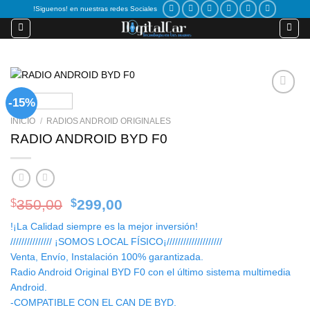
Skip
!Siguenos! en nuestras redes Sociales
to
content
-15%
Add to
wishlist
INICIO
/
RADIOS ANDROID ORIGINALES
RADIO ANDROID BYD F0
Original
Current
350,00
299,00
$
$
price
price
!¡La Calidad siempre es la mejor inversión!
was:
is:
/////////////// ¡SOMOS LOCAL FÍSICO¡////////////////////
$350,00.
$299,00.
Venta, Envío, Instalación 100% garantizada.
Radio Android Original BYD F0 con el último sistema multimedia
Android.
-COMPATIBLE CON EL CAN DE BYD.