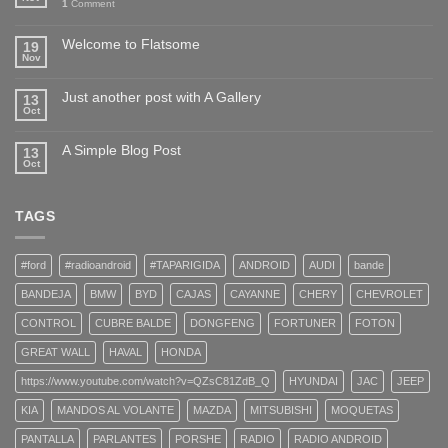
1
Comment
Welcome to Flatsome
19
Nov
Just another post with A Gallery
13
Oct
A Simple Blog Post
13
Oct
TAGS
#ford
#radioandroid
#TAPARIGIDA
ANDROID
AUDI
bande
BANDEJA
BMW
BYD
CAJAS
CAYANNE
CHERY
CHEVROLET
CONTROL
CUBRE BALDE
DONGFENG
FORTUNER
FOTON
GREAT WALL
HAVAL
HONDA
https://www.youtube.com/watch?v=QZsC81ZdB_Q
HYUNDAI
JAC
JEEP
KIA
MANDOS AL VOLANTE
MAZDA
MITSUBISHI
MOQUETAS
PANTALLA
PARLANTES
PORSHE
RADIO
RADIO ANDROID