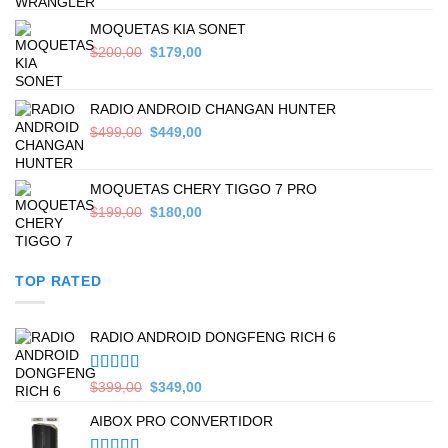
was:
is:
$559,00.
$449,00.
MOQUETAS KIA SONET
Original
Current
$
200,00
$
179,00
price
price
was:
is:
$200,00.
$179,00.
RADIO ANDROID CHANGAN HUNTER
Original
Current
$
499,00
$
449,00
price
price
was:
is:
$499,00.
$449,00.
MOQUETAS CHERY TIGGO 7 PRO
Original
Current
$
199,00
$
180,00
price
price
was:
is:
$199,00.
$180,00.
TOP RATED
RADIO ANDROID DONGFENG RICH 6
Valorado en
Original
Current
$
399,00
$
349,00
5.00
de 5
price
price
AIBOX PRO CONVERTIDOR
was:
is:
$399,00.
$349,00.