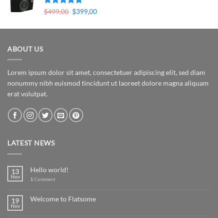
Original
Current
Valorado en
$
499,00
$
399,00
5.00
de 5
price
price
was:
is:
$499,00.
$399,00.
ABOUT US
Lorem ipsum dolor sit amet, consectetuer adipiscing elit, sed diam
nonummy nibh euismod tincidunt ut laoreet dolore magna aliquam
erat volutpat.
LATEST NEWS
Hello world!
13
Nov
1
Comment
Welcome to Flatsome
19
Nov