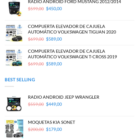
RADIO ANDROID FORD MUSTANG 2012/2014
Original
Current
$
599,00
$
450,00
price
price
was:
is:
$599,00.
$450,00.
COMPUERTA ELEVADOR DE CAJUELA
AUTOMÁTICO VOLKSWAGEN TIGUAN 2020
Original
Current
$
699,00
$
589,00
price
price
was:
is:
COMPUERTA ELEVADOR DE CAJUELA
$699,00.
$589,00.
AUTOMÁTICO VOLKSWAGEN T-CROSS 2019
Original
Current
$
699,00
$
589,00
price
price
was:
is:
BEST SELLING
$699,00.
$589,00.
RADIO ANDROID JEEP WRANGLER
Original
Current
$
559,00
$
449,00
price
price
was:
is:
$559,00.
$449,00.
MOQUETAS KIA SONET
Original
Current
$
200,00
$
179,00
price
price