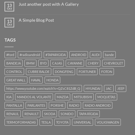
Just another post with A Gallery
13
Oct
A Simple Blog Post
13
Oct
TAGS
#ford
#radioandroid
#TAPARIGIDA
ANDROID
AUDI
bande
BANDEJA
BMW
BYD
CAJAS
CAYANNE
CHERY
CHEVROLET
CONTROL
CUBRE BALDE
DONGFENG
FORTUNER
FOTON
GREAT WALL
HAVAL
HONDA
https://www.youtube.com/watch?v=QZsC81ZdB_Q
HYUNDAI
JAC
JEEP
KIA
MANDOS AL VOLANTE
MAZDA
MITSUBISHI
MOQUETAS
PANTALLA
PARLANTES
PORSHE
RADIO
RADIO ANDROID
RENAUL
RENAULT
SKODA
SONIDO
TAPA RÍGIDA
TERMOFORMADAS
TESLA
TOYOTA
UNIVERSAL
VOLKSWAGEN