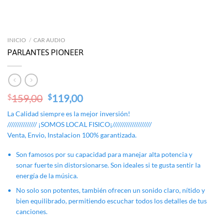
INICIO
/
CAR AUDIO
PARLANTES PIONEER
Original
Current
159,00
119,00
$
$
price
price
La Calidad siempre es la mejor inversión!
was:
is:
/////////////// ¡SOMOS LOCAL FISICO¡////////////////////
$159,00.
$119,00.
Venta, Envio, Instalacion 100% garantizada.
Son famosos por su capacidad para manejar alta potencia y
sonar fuerte sin distorsionarse. Son ideales si te gusta sentir la
energía de la música.
No solo son potentes, también ofrecen un sonido claro, nítido y
bien equilibrado, permitiendo escuchar todos los detalles de tus
canciones.