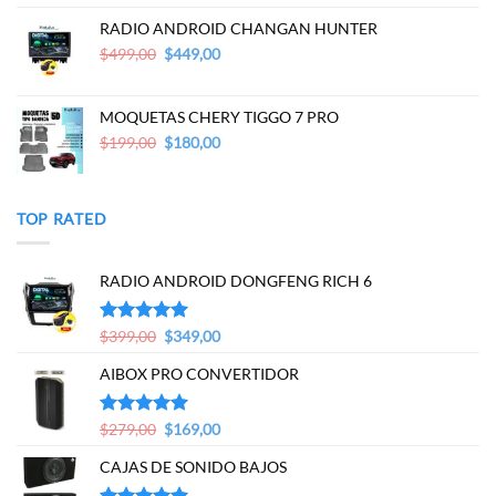
was:
is:
$200,00.
$179,00.
RADIO ANDROID CHANGAN HUNTER
Original
Current
$
499,00
$
449,00
price
price
was:
is:
$499,00.
$449,00.
MOQUETAS CHERY TIGGO 7 PRO
Original
Current
$
199,00
$
180,00
price
price
was:
is:
$199,00.
$180,00.
TOP RATED
RADIO ANDROID DONGFENG RICH 6
Original
Current
Valorado en
$
399,00
$
349,00
5.00
de 5
price
price
AIBOX PRO CONVERTIDOR
was:
is:
$399,00.
$349,00.
Original
Current
Valorado en
$
279,00
$
169,00
5.00
de 5
price
price
CAJAS DE SONIDO BAJOS
was:
is:
$279,00.
$169,00.