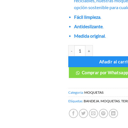
reciclables, nuestras moqu
opción sostenible para cual
Fácil limpieza
.
Antideslizante
.
Medida original
.
MOQUETAS TOYOTA YARIS canti
Añadir al carri
Comprar por Whatsap
Categoría:
MOQUETAS
Etiquetas:
BANDEJA
,
MOQUETAS
,
TE