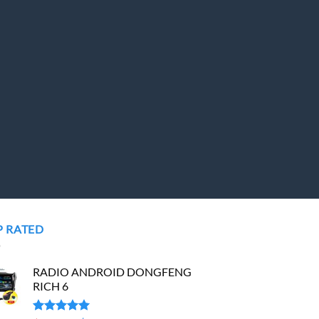
P RATED
RADIO ANDROID DONGFENG
RICH 6