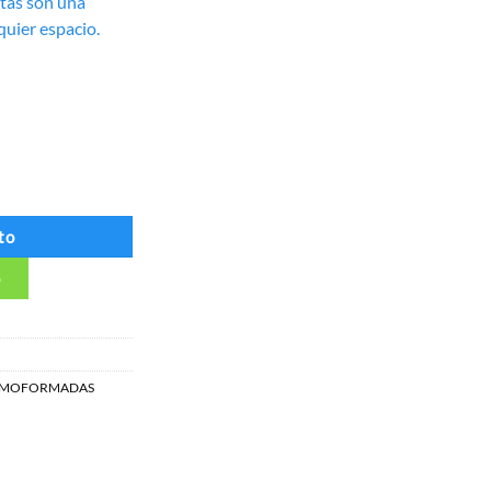
etas son una
quier espacio.
dad
to
p
RMOFORMADAS