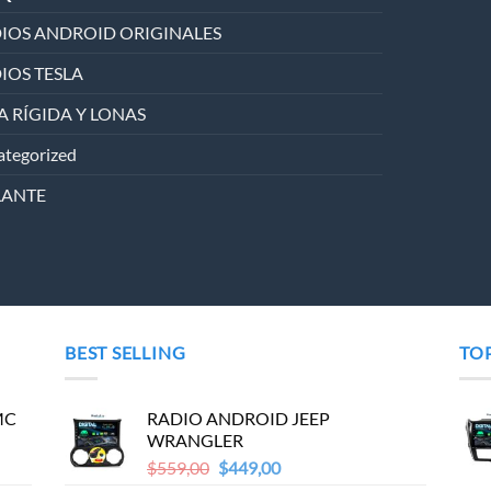
IOS ANDROID ORIGINALES
IOS TESLA
A RÍGIDA Y LONAS
tegorized
LANTE
BEST SELLING
TO
MC
RADIO ANDROID JEEP
WRANGLER
Original
Current
$
559,00
$
449,00
price
price