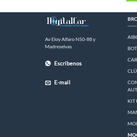
BR
AIB
Av Eloy Alfaro N50-88 y
Madreselvas
BOT
CAR
Escríbenos
CLÚ
E-mail
COM
AU
KIT
MAN
MON
MO