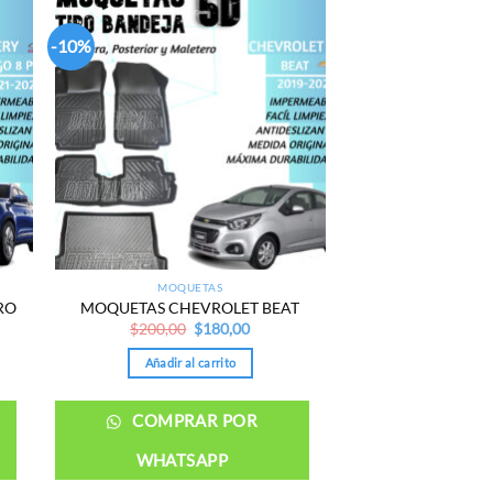
-10%
 to
Add to
list
wishlist
MOQUETAS
RO
MOQUETAS CHEVROLET BEAT
nt
Original
Current
$
200,00
$
180,00
price
price
was:
is:
Añadir al carrito
00.
$200,00.
$180,00.
COMPRAR POR
WHATSAPP