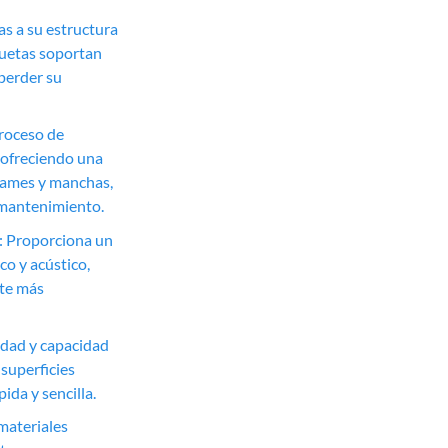
ias a su estructura
quetas soportan
 perder su
proceso de
, ofreciendo una
rrames y manchas,
y mantenimiento.
: Proporciona un
co y acústico,
te más
lidad y capacidad
 superficies
ida y sencilla.
materiales