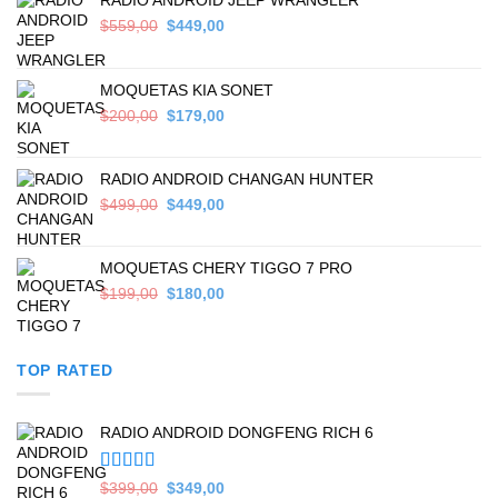
RADIO ANDROID JEEP WRANGLER
Original
Current
$
559,00
$
449,00
price
price
was:
is:
$559,00.
$449,00.
MOQUETAS KIA SONET
Original
Current
$
200,00
$
179,00
price
price
was:
is:
$200,00.
$179,00.
RADIO ANDROID CHANGAN HUNTER
Original
Current
$
499,00
$
449,00
price
price
was:
is:
$499,00.
$449,00.
MOQUETAS CHERY TIGGO 7 PRO
Original
Current
$
199,00
$
180,00
price
price
was:
is:
$199,00.
$180,00.
TOP RATED
RADIO ANDROID DONGFENG RICH 6
Valorado en
Original
Current
$
399,00
$
349,00