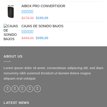
5.00
de 5
price
price
AIBOX PRO CONVERTIDOR
was:
is:
$399,00.
$349,00.
Valorado en
Original
Current
$
279,00
$
169,00
5.00
de 5
price
price
CAJAS DE SONIDO BAJOS
was:
is:
$279,00.
$169,00.
Valorado en
Original
Current
$
499,00
$
399,00
5.00
de 5
price
price
was:
is:
$499,00.
$399,00.
ABOUT US
Lorem ipsum dolor sit amet, consectetuer adipiscing elit, sed diam
nonummy nibh euismod tincidunt ut laoreet dolore magna
aliquam erat volutpat.
LATEST NEWS