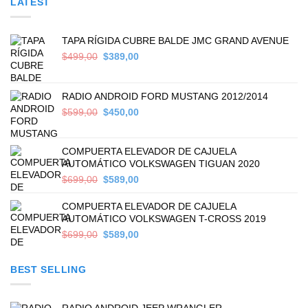
LATEST
TAPA RÍGIDA CUBRE BALDE JMC GRAND AVENUE
Original
Current
$
499,00
$
389,00
price
price
was:
is:
$499,00.
$389,00.
RADIO ANDROID FORD MUSTANG 2012/2014
Original
Current
$
599,00
$
450,00
price
price
was:
is:
$599,00.
$450,00.
COMPUERTA ELEVADOR DE CAJUELA
AUTOMÁTICO VOLKSWAGEN TIGUAN 2020
Original
Current
$
699,00
$
589,00
price
price
was:
is:
COMPUERTA ELEVADOR DE CAJUELA
$699,00.
$589,00.
AUTOMÁTICO VOLKSWAGEN T-CROSS 2019
Original
Current
$
699,00
$
589,00
price
price
was:
is:
BEST SELLING
$699,00.
$589,00.