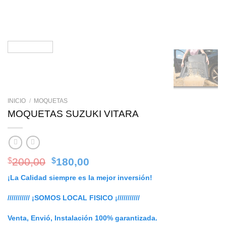
INICIO
/
MOQUETAS
MOQUETAS SUZUKI VITARA
Original
Current
200,00
180,00
$
$
price
price
¡La Calidad siempre es la mejor inversión!
was:
is:
$200,00.
$180,00.
/////////// ¡SOMOS LOCAL FISICO ¡///////////
Venta, Envió, Instalación 100% garantizada.