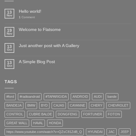
Hello world!
13
Nov
1
Comment
Welcome to Flatsome
19
Nov
Just another post with A Gallery
13
Oct
A Simple Blog Post
13
Oct
TAGS
#ford
#radioandroid
#TAPARIGIDA
ANDROID
AUDI
bande
BANDEJA
BMW
BYD
CAJAS
CAYANNE
CHERY
CHEVROLET
CONTROL
CUBRE BALDE
DONGFENG
FORTUNER
FOTON
GREAT WALL
HAVAL
HONDA
https://www.youtube.com/watch?v=QZsC81ZdB_Q
HYUNDAI
JAC
JEEP