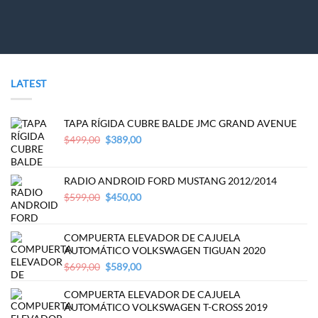
LATEST
TAPA RÍGIDA CUBRE BALDE JMC GRAND AVENUE
Original
Current
$
499,00
$
389,00
price
price
was:
is:
$499,00.
$389,00.
RADIO ANDROID FORD MUSTANG 2012/2014
Original
Current
$
599,00
$
450,00
price
price
was:
is:
$599,00.
$450,00.
COMPUERTA ELEVADOR DE CAJUELA
AUTOMÁTICO VOLKSWAGEN TIGUAN 2020
Original
Current
$
699,00
$
589,00
price
price
was:
is:
COMPUERTA ELEVADOR DE CAJUELA
$699,00.
$589,00.
AUTOMÁTICO VOLKSWAGEN T-CROSS 2019