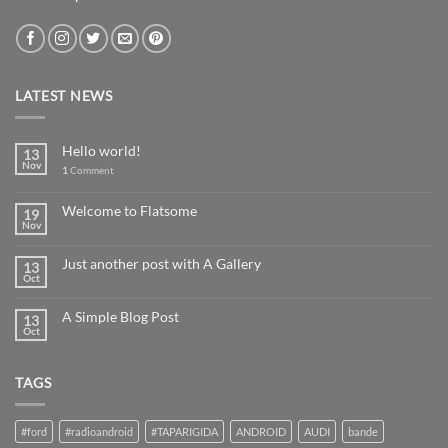
LATEST NEWS
Hello world!
13
Nov
1
Comment
Welcome to Flatsome
19
Nov
Just another post with A Gallery
13
Oct
A Simple Blog Post
13
Oct
TAGS
#ford
#radioandroid
#TAPARIGIDA
ANDROID
AUDI
bande