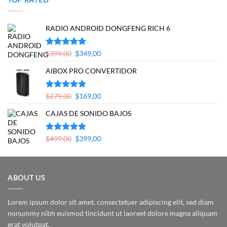
RADIO ANDROID DONGFENG RICH 6
Original
Current
Valorado en
$
399,00
$
349,00
5.00
de 5
price
price
AIBOX PRO CONVERTIDOR
was:
is:
$399,00.
$349,00.
Original
Current
Valorado en
$
279,00
$
169,00
5.00
de 5
price
price
CAJAS DE SONIDO BAJOS
was:
is:
$279,00.
$169,00.
Original
Current
Valorado en
$
499,00
$
399,00
5.00
de 5
price
price
was:
is:
$499,00.
$399,00.
ABOUT US
Lorem ipsum dolor sit amet, consectetuer adipiscing elit, sed diam
nonummy nibh euismod tincidunt ut laoreet dolore magna aliquam
erat volutpat.