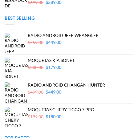
Original
Current
$
699,00
$
589,00
price
price
was:
is:
BEST SELLING
$699,00.
$589,00.
RADIO ANDROID JEEP WRANGLER
Original
Current
$
559,00
$
449,00
price
price
was:
is:
$559,00.
$449,00.
MOQUETAS KIA SONET
Original
Current
$
200,00
$
179,00
price
price
was:
is:
$200,00.
$179,00.
RADIO ANDROID CHANGAN HUNTER
Original
Current
$
499,00
$
449,00
price
price
was:
is:
$499,00.
$449,00.
MOQUETAS CHERY TIGGO 7 PRO
Original
Current
$
199,00
$
180,00
price
price
was:
is:
$199,00.
$180,00.
TOP RATED