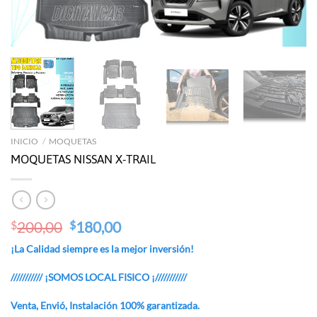
INICIO
/
MOQUETAS
MOQUETAS NISSAN X-TRAIL
Original
Current
200,00
180,00
$
$
price
price
¡La Calidad siempre es la mejor inversión!
was:
is:
$200,00.
$180,00.
/////////// ¡SOMOS LOCAL FISICO ¡///////////
Venta, Envió, Instalación 100% garantizada.