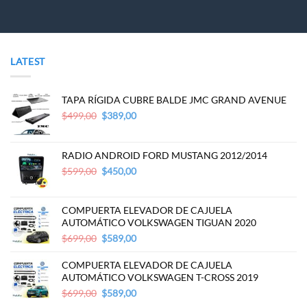
LATEST
TAPA RÍGIDA CUBRE BALDE JMC GRAND AVENUE
Original
Current
$
499,00
$
389,00
price
price
was:
is:
$499,00.
$389,00.
RADIO ANDROID FORD MUSTANG 2012/2014
Original
Current
$
599,00
$
450,00
price
price
was:
is:
$599,00.
$450,00.
COMPUERTA ELEVADOR DE CAJUELA
AUTOMÁTICO VOLKSWAGEN TIGUAN 2020
Original
Current
$
699,00
$
589,00
price
price
was:
is:
COMPUERTA ELEVADOR DE CAJUELA
$699,00.
$589,00.
AUTOMÁTICO VOLKSWAGEN T-CROSS 2019
Original
Current
$
699,00
$
589,00
price
price