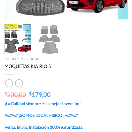
INICIO
/
MOQUETAS
MOQUETAS KIA RIO 5
Original
Current
200,00
179,00
$
$
price
price
¡La Calidad siempre es la mejor inversión!
was:
is:
$200,00.
$179,00.
/////////// ¡SOMOS LOCAL FISICO ¡///////////
Venta, Envió, Instalación 100% garantizada.