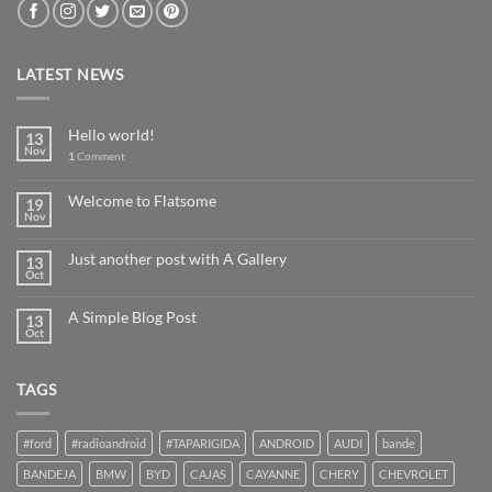
LATEST NEWS
Hello world!
13
Nov
1
Comment
Welcome to Flatsome
19
Nov
Just another post with A Gallery
13
Oct
A Simple Blog Post
13
Oct
TAGS
#ford
#radioandroid
#TAPARIGIDA
ANDROID
AUDI
bande
BANDEJA
BMW
BYD
CAJAS
CAYANNE
CHERY
CHEVROLET