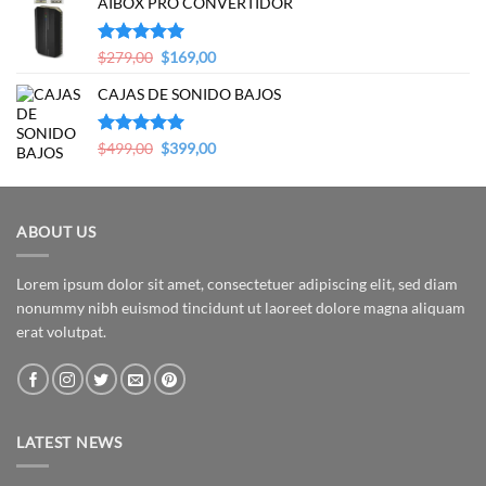
AIBOX PRO CONVERTIDOR
was:
is:
$399,00.
$349,00.
Original
Current
Valorado en
$
279,00
$
169,00
5.00
de 5
price
price
CAJAS DE SONIDO BAJOS
was:
is:
$279,00.
$169,00.
Original
Current
Valorado en
$
499,00
$
399,00
5.00
de 5
price
price
was:
is:
$499,00.
$399,00.
ABOUT US
Lorem ipsum dolor sit amet, consectetuer adipiscing elit, sed diam
nonummy nibh euismod tincidunt ut laoreet dolore magna aliquam
erat volutpat.
LATEST NEWS