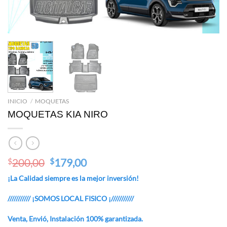
INICIO
/
MOQUETAS
MOQUETAS KIA NIRO
Original
Current
200,00
179,00
$
$
price
price
¡La Calidad siempre es la mejor inversión!
was:
is:
$200,00.
$179,00.
/////////// ¡SOMOS LOCAL FISICO ¡///////////
Venta, Envió, Instalación 100% garantizada.