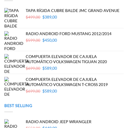
TAPA RÍGIDA CUBRE BALDE JMC GRAND AVENUE
Original
Current
$
499,00
$
389,00
price
price
was:
is:
$499,00.
$389,00.
RADIO ANDROID FORD MUSTANG 2012/2014
Original
Current
$
599,00
$
450,00
price
price
was:
is:
$599,00.
$450,00.
COMPUERTA ELEVADOR DE CAJUELA
AUTOMÁTICO VOLKSWAGEN TIGUAN 2020
Original
Current
$
699,00
$
589,00
price
price
was:
is:
COMPUERTA ELEVADOR DE CAJUELA
$699,00.
$589,00.
AUTOMÁTICO VOLKSWAGEN T-CROSS 2019
Original
Current
$
699,00
$
589,00
price
price
was:
is:
BEST SELLING
$699,00.
$589,00.
RADIO ANDROID JEEP WRANGLER
Original
Current