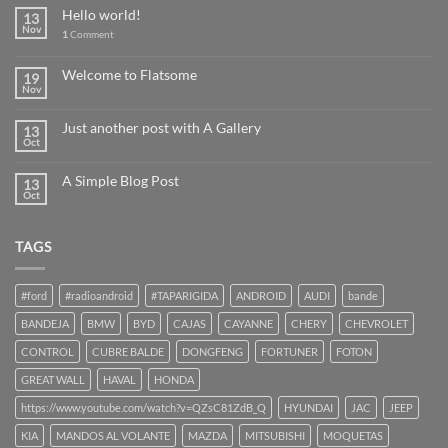
Hello world!
13
Nov
1
Comment
Welcome to Flatsome
19
Nov
Just another post with A Gallery
13
Oct
A Simple Blog Post
13
Oct
TAGS
#ford
#radioandroid
#TAPARIGIDA
ANDROID
AUDI
bande
BANDEJA
BMW
BYD
CAJAS
CAYANNE
CHERY
CHEVROLET
CONTROL
CUBRE BALDE
DONGFENG
FORTUNER
FOTON
GREAT WALL
HAVAL
HONDA
https://www.youtube.com/watch?v=QZsC81ZdB_Q
HYUNDAI
JAC
JEEP
KIA
MANDOS AL VOLANTE
MAZDA
MITSUBISHI
MOQUETAS