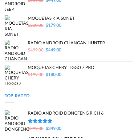
$
559,00
$
449,00
price
price
was:
is:
$559,00.
$449,00.
MOQUETAS KIA SONET
Original
Current
$
200,00
$
179,00
price
price
was:
is:
$200,00.
$179,00.
RADIO ANDROID CHANGAN HUNTER
Original
Current
$
499,00
$
449,00
price
price
was:
is:
$499,00.
$449,00.
MOQUETAS CHERY TIGGO 7 PRO
Original
Current
$
199,00
$
180,00
price
price
was:
is:
$199,00.
$180,00.
TOP RATED
RADIO ANDROID DONGFENG RICH 6
Original
Current
Valorado en
$
399,00
$
349,00
5.00
de 5
price
price