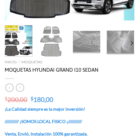
INICIO
/
MOQUETAS
MOQUETAS HYUNDAI GRAND I10 SEDAN
Original
Current
200,00
180,00
$
$
price
price
¡La Calidad siempre es la mejor inversión!
was:
is:
$200,00.
$180,00.
/////////// ¡SOMOS LOCAL FISICO ¡///////////
Venta, Envió, Instalación 100% garantizada.