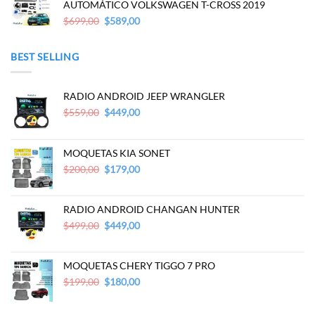
$699,00.
$589,00.
AUTOMÁTICO VOLKSWAGEN T-CROSS 2019
Original
Current
$
699,00
$
589,00
price
price
was:
is:
BEST SELLING
$699,00.
$589,00.
RADIO ANDROID JEEP WRANGLER
Original
Current
$
559,00
$
449,00
price
price
was:
is:
$559,00.
$449,00.
MOQUETAS KIA SONET
Original
Current
$
200,00
$
179,00
price
price
was:
is:
$200,00.
$179,00.
RADIO ANDROID CHANGAN HUNTER
Original
Current
$
499,00
$
449,00
price
price
was:
is:
$499,00.
$449,00.
MOQUETAS CHERY TIGGO 7 PRO
Original
Current
$
199,00
$
180,00
price
price
was:
is: