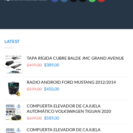
LATEST
TAPA RÍGIDA CUBRE BALDE JMC GRAND AVENUE
Original
Current
$
499,00
$
389,00
price
price
was:
is:
$499,00.
$389,00.
RADIO ANDROID FORD MUSTANG 2012/2014
Original
Current
$
599,00
$
450,00
price
price
was:
is:
$599,00.
$450,00.
COMPUERTA ELEVADOR DE CAJUELA
AUTOMÁTICO VOLKSWAGEN TIGUAN 2020
Original
Current
$
699,00
$
589,00
price
price
was:
is:
COMPUERTA ELEVADOR DE CAJUELA