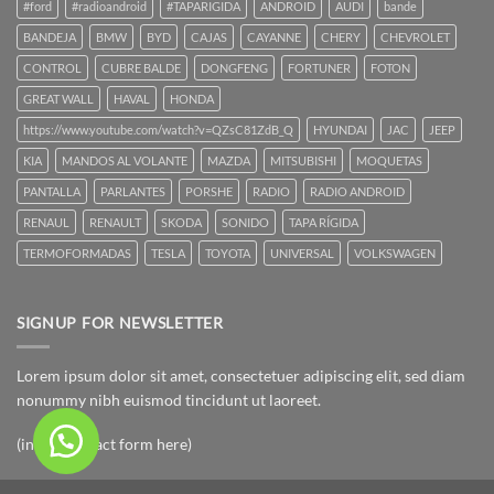
#ford
#radioandroid
#TAPARIGIDA
ANDROID
AUDI
bande
BANDEJA
BMW
BYD
CAJAS
CAYANNE
CHERY
CHEVROLET
CONTROL
CUBRE BALDE
DONGFENG
FORTUNER
FOTON
GREAT WALL
HAVAL
HONDA
https://www.youtube.com/watch?v=QZsC81ZdB_Q
HYUNDAI
JAC
JEEP
KIA
MANDOS AL VOLANTE
MAZDA
MITSUBISHI
MOQUETAS
PANTALLA
PARLANTES
PORSHE
RADIO
RADIO ANDROID
RENAUL
RENAULT
SKODA
SONIDO
TAPA RÍGIDA
TERMOFORMADAS
TESLA
TOYOTA
UNIVERSAL
VOLKSWAGEN
SIGNUP FOR NEWSLETTER
Lorem ipsum dolor sit amet, consectetuer adipiscing elit, sed diam
nonummy nibh euismod tincidunt ut laoreet.
(insert contact form here)